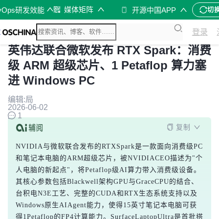
媒体矩阵
vOps研发效能
开源中国APP
切
登录
英伟达联合微软发布 RTX Spark：消费
级 ARM 超级芯片、1 Petaflop 算力塞
进 Windows PC
编辑:局
2026-06-02
1
复制
NVIDIA与微软联合发布的RTXSpark是一款面向消费级PC
和笔记本电脑的ARM超级芯片，被NVIDIACEO描述为"个
人电脑的新起点"，将Petaflop级AI算力带入消费级设备。
其核心参数包括Blackwell架构GPU与GraceCPU的结合、
台积电N3E工艺、完整的CUDA和RTX生态系统支持以及
Windows原生AIAgent能力，使得15英寸笔记本电脑可获
得1Petaflop的FP4计算能力。SurfaceLaptopUltra是首批搭