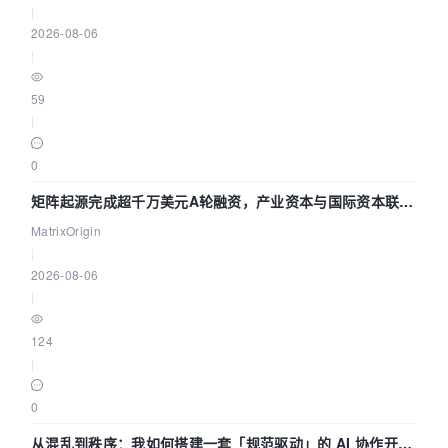
|
2026-08-06
|
59
|
0
矩阵起源完成超千万美元A轮融资，产业资本与国际资本联手
押注企业级AI基础设施赛道
MatrixOrigin
|
2026-08-06
|
124
|
0
从混乱到秩序：我如何搭建一套「规范驱动」的 AI 协作开发