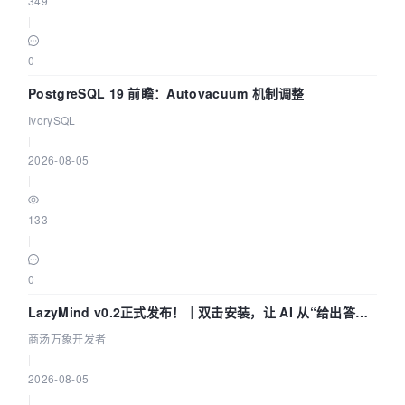
349
|
0
PostgreSQL 19 前瞻：Autovacuum 机制调整
IvorySQL
|
2026-08-05
|
133
|
0
LazyMind v0.2正式发布！｜双击安装，让 AI 从“给出答案”
走到“完成交付”
商汤万象开发者
|
2026-08-05
|