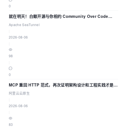
0
就在明天！白鲸开源与你相约 Community Over Code
Asia 2026 主题演讲！
Apache SeaTunnel
|
2026-08-06
|
98
|
0
MCP 重回 HTTP 范式，再次证明架构设计和工程实践才是稀
缺资源
阿里云云原生
|
2026-08-06
|
83