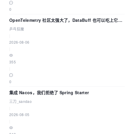
0
OpenTelemetry 社区太强大了，DataBuff 也可以吃上它的
eBPF 链路了
乒乓狂魔
|
2026-08-06
|
355
|
0
集成 Nacos，我们拒绝了 Spring Starter
三刀_sandao
|
2026-08-05
|