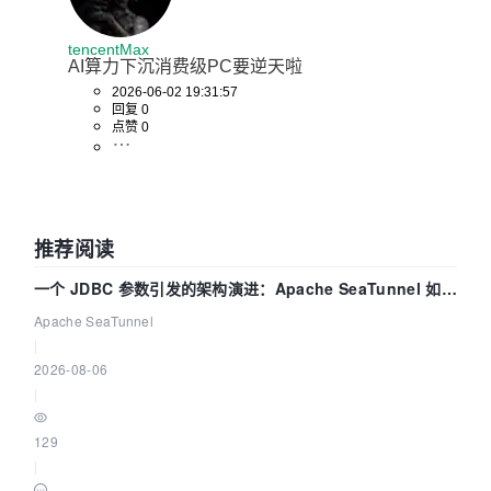
tencentMax
AI算力下沉消费级PC要逆天啦
2026-06-02 19:31:57
回复 0
点赞 0
推荐阅读
一个 JDBC 参数引发的架构演进：Apache SeaTunnel 如何
解决数据同步中的“定时 Flush”难题
Apache SeaTunnel
|
2026-08-06
|
129
|