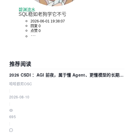
碧渊流水
SQL稳如老狗学它不亏
2026-06-01 19:38:07
回复 0
点赞 0
推荐阅读
2026 CSDI ：AGI 前夜，属于懂 Agent、更懂模型的长期深
耕企业
哈哈欧尼OSC
|
2026-08-10
|
695
|