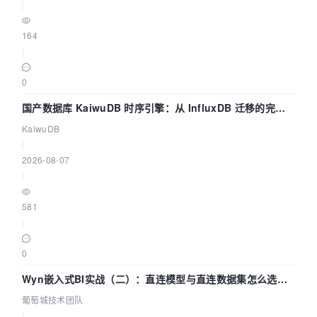
|
164
|
0
国产数据库 KaiwuDB 时序引擎：从 InfluxDB 迁移的完整
技术路径
KaiwuDB
|
2026-08-07
|
581
|
0
Wyn嵌入式BI实战（二）：直连模型与直连数据集怎么选，
参数为什么不生效？| 葡萄城技术团队
葡萄城技术团队
|