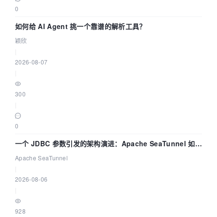
0
如何给 AI Agent 挑一个靠谱的解析工具？
颖欣
|
2026-08-07
|
300
|
0
一个 JDBC 参数引发的架构演进：Apache SeaTunnel 如何
解决数据同步中的“定时 Flush”难题
Apache SeaTunnel
|
2026-08-06
|
928