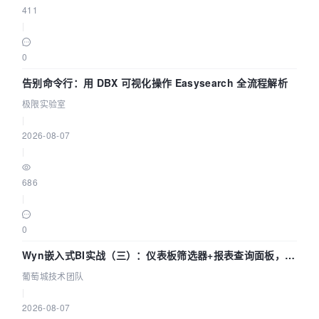
411
|
0
告别命令行：用 DBX 可视化操作 Easysearch 全流程解析
极限实验室
|
2026-08-07
|
686
|
0
Wyn嵌入式BI实战（三）：仪表板筛选器+报表查询面板，参
数联动全闭环
葡萄城技术团队
|
2026-08-07