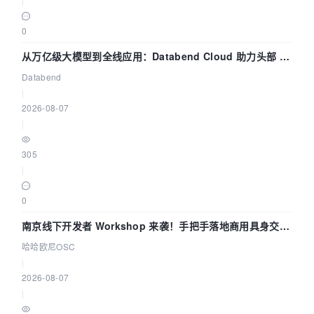
0
从万亿级大模型到全线应用：Databend Cloud 助力头部 AI
企业构建全链路 Trace 数据管道
Databend
|
2026-08-07
|
305
|
0
南京线下开发者 Workshop 来袭！手把手落地商用具身交互
智能 Agent 应用
哈哈欧尼OSC
|
2026-08-07
|