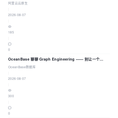
拓扑可视化构建 AI 流量治理底座
阿里云云原生
|
2026-08-07
|
185
|
0
OceanBase 聊聊 Graph Engineering —— 别让一个
Agent 既当运动员又
OceanBase数据库
|
2026-08-07
|
300
|
0