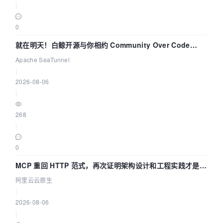
|
0
就在明天！白鲸开源与你相约 Community Over Code
Asia 2026 主题演讲！
Apache SeaTunnel
|
2026-08-06
|
268
|
0
MCP 重回 HTTP 范式，再次证明架构设计和工程实践才是稀
缺资源
阿里云云原生
|
2026-08-06
|