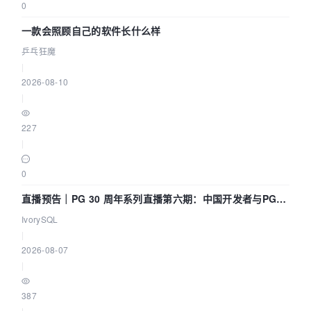
0
一款会照顾自己的软件长什么样
乒乓狂魔
|
2026-08-10
|
227
|
0
直播预告｜PG 30 周年系列直播第六期：中国开发者与PG内
核——我们改得动吗？我们贡献了什么？
IvorySQL
|
2026-08-07
|
387
|