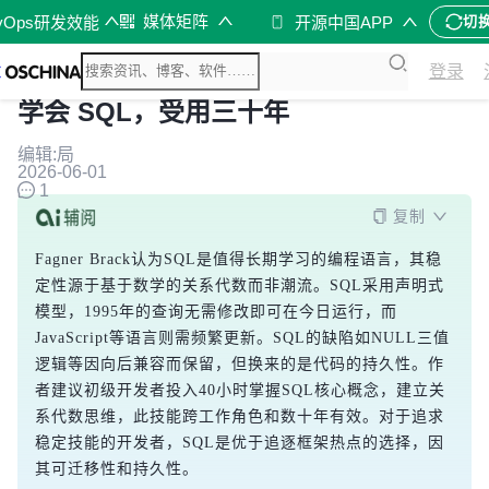
媒体矩阵
vOps研发效能
开源中国APP
切
登录
学会 SQL，受用三十年
编辑:局
2026-06-01
1
复制
Fagner Brack认为SQL是值得长期学习的编程语言，其稳
定性源于基于数学的关系代数而非潮流。SQL采用声明式
模型，1995年的查询无需修改即可在今日运行，而
JavaScript等语言则需频繁更新。SQL的缺陷如NULL三值
逻辑等因向后兼容而保留，但换来的是代码的持久性。作
者建议初级开发者投入40小时掌握SQL核心概念，建立关
系代数思维，此技能跨工作角色和数十年有效。对于追求
稳定技能的开发者，SQL是优于追逐框架热点的选择，因
其可迁移性和持久性。