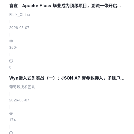
官宣｜Apache Fluss 毕业成为顶级项目，湖流一体开启
Agentic Lake 全面实时化时代
Flink_China
|
2026-08-07
|
3504
|
0
Wyn嵌入式BI实战（一）：JSON API带参数接入，多租户数
据源配置指南 | 葡萄城技术团队
葡萄城技术团队
|
2026-08-07
|
174
|