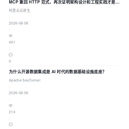
MCP 重回 HTTP 范式，再次证明架构设计和工程实践才是稀
缺资源
阿里云云原生
|
2026-08-06
|
491
|
0
为什么开源数据集成是 AI 时代的数据基础设施底座？
Apache SeaTunnel
|
2026-08-06
|
214
|