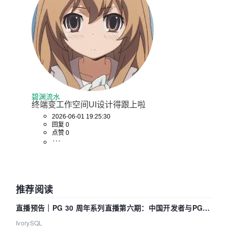
碧渊流水
终端变工作空间UI设计得跟上啦
2026-06-01 19:25:30
回复 0
点赞 0
推荐阅读
直播预告｜PG 30 周年系列直播第六期：中国开发者与PG内
核——我们改得动吗？我们贡献了什么？
IvorySQL