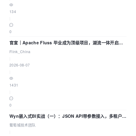
134
|
0
官宣｜Apache Fluss 毕业成为顶级项目，湖流一体开启
Agentic Lake 全面实时化时代
Flink_China
|
2026-08-07
|
1431
|
0
Wyn嵌入式BI实战（一）：JSON API带参数接入，多租户数
据源配置指南 | 葡萄城技术团队
葡萄城技术团队
|