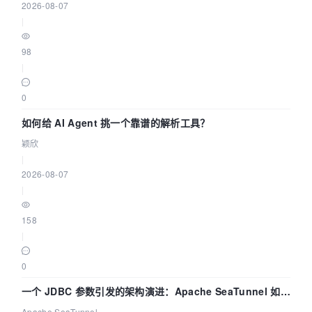
2026-08-07
|
98
|
0
如何给 AI Agent 挑一个靠谱的解析工具？
颖欣
|
2026-08-07
|
158
|
0
一个 JDBC 参数引发的架构演进：Apache SeaTunnel 如何
解决数据同步中的“定时 Flush”难题
Apache SeaTunnel