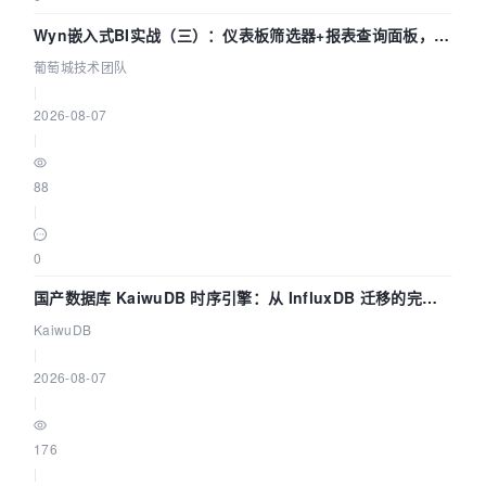
Wyn嵌入式BI实战（三）：仪表板筛选器+报表查询面板，参
数联动全闭环
葡萄城技术团队
|
2026-08-07
|
88
|
0
国产数据库 KaiwuDB 时序引擎：从 InfluxDB 迁移的完整
技术路径
KaiwuDB
|
2026-08-07
|
176
|