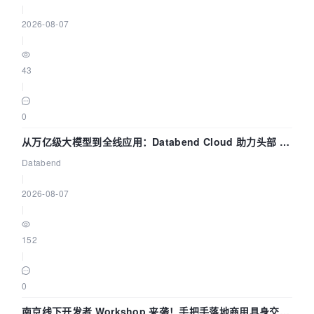
|
2026-08-07
|
43
|
0
从万亿级大模型到全线应用：Databend Cloud 助力头部 AI
企业构建全链路 Trace 数据管道
Databend
|
2026-08-07
|
152
|
0
南京线下开发者 Workshop 来袭！手把手落地商用具身交互