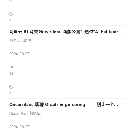
90
|
0
阿里云 AI 网关 Serverless 新版公测：通过“AI Fallback”与
拓扑可视化构建 AI 流量治理底座
阿里云云原生
|
2026-08-07
|
111
|
0
OceanBase 聊聊 Graph Engineering —— 别让一个
Agent 既当运动员又
OceanBase数据库
|
2026-08-07
|