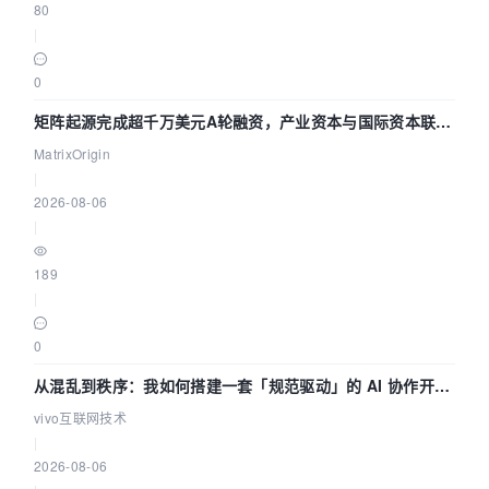
80
|
0
矩阵起源完成超千万美元A轮融资，产业资本与国际资本联手
押注企业级AI基础设施赛道
MatrixOrigin
|
2026-08-06
|
189
|
0
从混乱到秩序：我如何搭建一套「规范驱动」的 AI 协作开发
体系
vivo互联网技术
|
2026-08-06