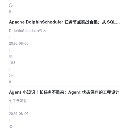
0
Apache DolphinScheduler 任务节点实战合集：从 SQL、
DataX 到 Spark、Flink 一次配置全打通
DolphinScheduler社区
|
2026-08-06
|
108
|
0
Agent 小知识｜长任务不重来：Agent 状态保存的工程设计
七牛开发者
|
2026-08-06
|