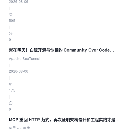
2026-08-06
|
505
|
0
就在明天！白鲸开源与你相约 Community Over Code
Asia 2026 主题演讲！
Apache SeaTunnel
|
2026-08-06
|
175
|
0
MCP 重回 HTTP 范式，再次证明架构设计和工程实践才是稀
缺资源
阿里云云原生