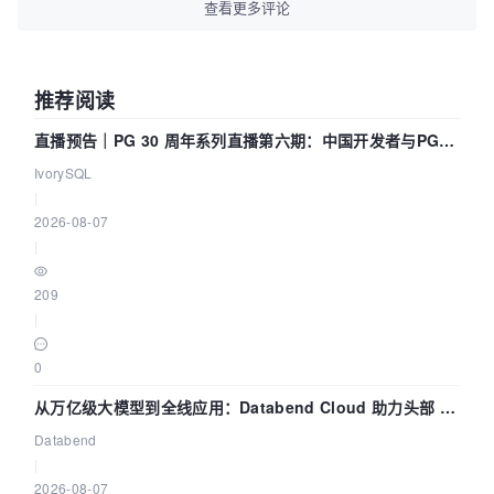
查看更多评论
推荐阅读
直播预告｜PG 30 周年系列直播第六期：中国开发者与PG内
核——我们改得动吗？我们贡献了什么？
IvorySQL
|
2026-08-07
|
209
|
0
从万亿级大模型到全线应用：Databend Cloud 助力头部 AI
企业构建全链路 Trace 数据管道
Databend
|
2026-08-07