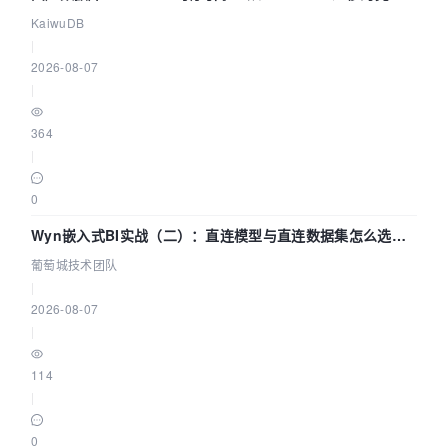
技术路径
KaiwuDB
|
2026-08-07
|
364
|
0
Wyn嵌入式BI实战（二）：直连模型与直连数据集怎么选，
参数为什么不生效？| 葡萄城技术团队
葡萄城技术团队
|
2026-08-07
|
114
|
0