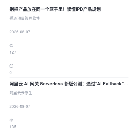
别把产品放在同一个篮子里！读懂IPD产品规划
禅道项目管理软件
|
2026-08-07
|
127
|
0
阿里云 AI 网关 Serverless 新版公测：通过“AI Fallback”与
拓扑可视化构建 AI 流量治理底座
阿里云云原生
|
2026-08-07
|
135
|