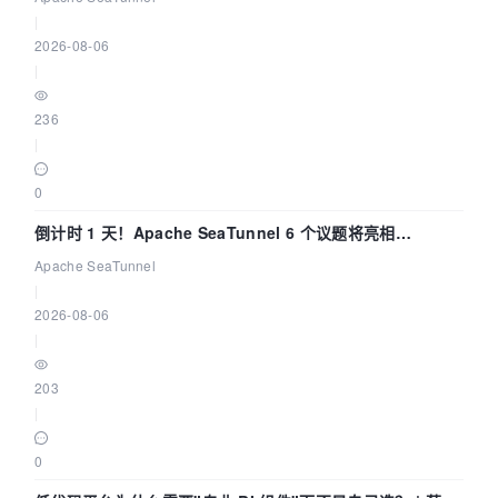
|
2026-08-06
|
236
|
0
倒计时 1 天！Apache SeaTunnel 6 个议题将亮相
Community Over Code Asia 2026
Apache SeaTunnel
|
2026-08-06
|
203
|
0