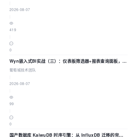
|
2026-08-07
|
419
|
0
Wyn嵌入式BI实战（三）：仪表板筛选器+报表查询面板，参
数联动全闭环
葡萄城技术团队
|
2026-08-07
|
99
|
0
国产数据库 KaiwuDB 时序引擎：从 InfluxDB 迁移的完整