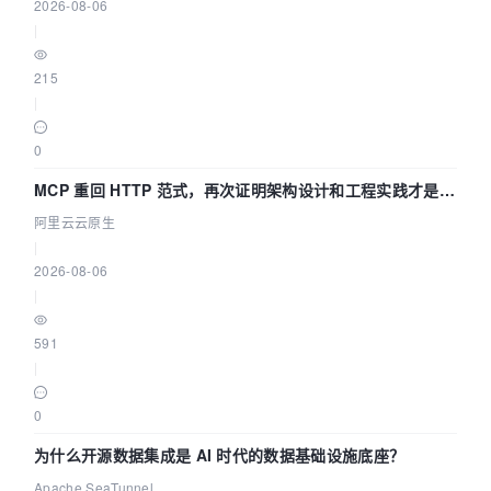
2026-08-06
|
215
|
0
MCP 重回 HTTP 范式，再次证明架构设计和工程实践才是稀
缺资源
阿里云云原生
|
2026-08-06
|
591
|
0
为什么开源数据集成是 AI 时代的数据基础设施底座？
Apache SeaTunnel