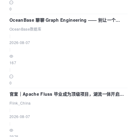
0
OceanBase 聊聊 Graph Engineering —— 别让一个
Agent 既当运动员又
OceanBase数据库
|
2026-08-07
|
167
|
0
官宣｜Apache Fluss 毕业成为顶级项目，湖流一体开启
Agentic Lake 全面实时化时代
Flink_China
|
2026-08-07
|
2375