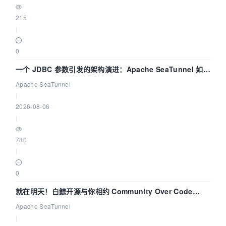
215
|
0
一个 JDBC 参数引发的架构演进：Apache SeaTunnel 如何
解决数据同步中的“定时 Flush”难题
Apache SeaTunnel
|
2026-08-06
|
780
|
0
就在明天！白鲸开源与你相约 Community Over Code
Asia 2026 主题演讲！
Apache SeaTunnel
|