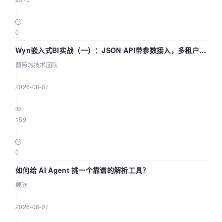
|
0
Wyn嵌入式BI实战（一）：JSON API带参数接入，多租户数
据源配置指南 | 葡萄城技术团队
葡萄城技术团队
|
2026-08-07
|
159
|
0
如何给 AI Agent 挑一个靠谱的解析工具？
颖欣
|
2026-08-07
|