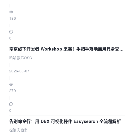
|
186
|
0
南京线下开发者 Workshop 来袭！手把手落地商用具身交互
智能 Agent 应用
哈哈欧尼OSC
|
2026-08-07
|
279
|
0
告别命令行：用 DBX 可视化操作 Easysearch 全流程解析
极限实验室