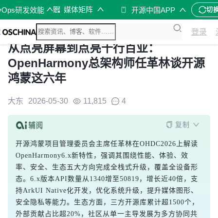
媒体矩阵
vOps研发效能
开源中国APP
切
登录
从点亮屏幕到点亮千行百业：
OpenHarmony总架构师任革林谈开源
鸿蒙这六年
大东
2026-05-30
11,815
4
复制
开源鸿蒙项目管理委员会主席任革林在OHDC2026上解读
OpenHarmony6.x新特性，强调其围绕性能、体验、效
率、安全、生态五大方向完成全栈式升级，覆盖全设备形
态。6.x版本API数量从1340增至50819，增长近40倍，支
持ArkUI Native化开发，优化系统升级，提升媒体图形、
安全隐私等能力。生态方面，三方开源库累计超1500个，
外部贡献占比超20%，社区从单一主导发展为多方协同共