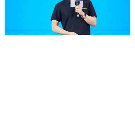
受访嘉宾：
开源鸿蒙项目管理委员会（PMC）主席
任革
林
“
这一次的变化幅度
非常大
。
”
他说这话的时候语气平淡，
但
平静的语气背后是充满底气的
数据：1.4亿行
代码
，1.3
万名贡献者，550 家生态伙伴，1800 余款认证产品。
如果把时间拨回 2020 年 9 月，
OpenHarmony首次
开源
的那一天
——
它只是一个面向微小系统的版本，开发者