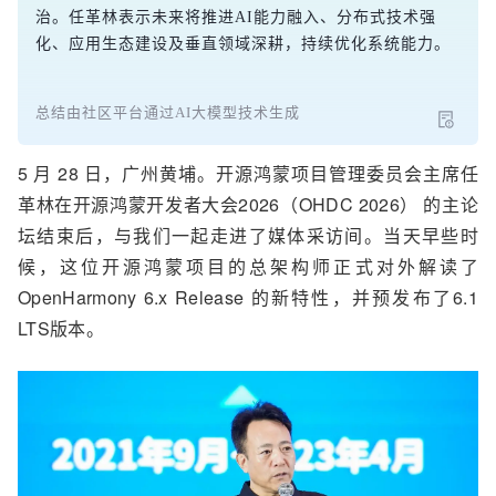
治。任革林表示未来将推进AI能力融入、分布式技术强
化、应用生态建设及垂直领域深耕，持续优化系统能力。
总结由社区平台通过AI大模型技术生成
5 月 28 日，广州
黄埔
。开源鸿蒙项目管理委员会主席任
革林在
开源鸿蒙开发者大会2026（
OHDC 2026
）
的主论
坛结束后，
与我们一起走进了
媒体采访间。当天早些时
候，
这位开源鸿蒙项目的总架构师正式对外解读了
OpenHarmony
6.
x
Release
的新特性，并预发布了
6.1
LTS版本。