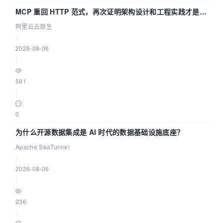
MCP 重回 HTTP 范式，再次证明架构设计和工程实践才是稀
缺资源
阿里云云原生
|
2026-08-06
|
591
|
0
为什么开源数据集成是 AI 时代的数据基础设施底座？
Apache SeaTunnel
|
2026-08-06
|
236
|