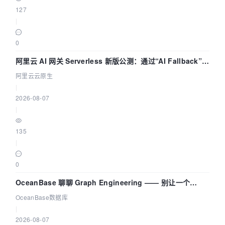
127
|
0
阿里云 AI 网关 Serverless 新版公测：通过“AI Fallback”与
拓扑可视化构建 AI 流量治理底座
阿里云云原生
|
2026-08-07
|
135
|
0
OceanBase 聊聊 Graph Engineering —— 别让一个
Agent 既当运动员又
OceanBase数据库
|
2026-08-07