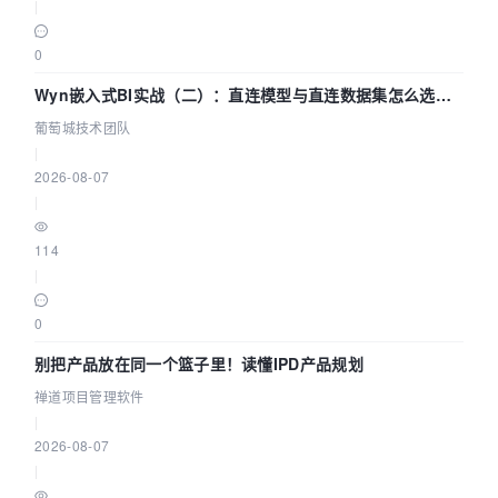
|
0
Wyn嵌入式BI实战（二）：直连模型与直连数据集怎么选，
参数为什么不生效？| 葡萄城技术团队
葡萄城技术团队
|
2026-08-07
|
114
|
0
别把产品放在同一个篮子里！读懂IPD产品规划
禅道项目管理软件
|
2026-08-07
|