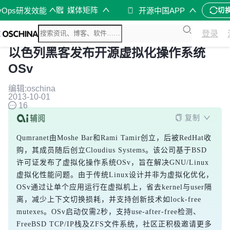
媒体矩阵
vOps研发效能
开源中国APP
切
登录
以色列黑客发布开源虚拟化操作系统
OSv
编辑:oschina
2013-10-01
16
复制
Qumranet由Moshe Bar和Rami Tamir创立，后被RedHat收
购，其成员随后创立Cloudius Systems。该公司基于BSD
许可证发布了虚拟化操作系统OSv，旨在解决GNU/Linux
虚拟化性能问题。由于传统Linux设计并非为虚拟化优化，
OSv通过让单个应用运行在虚拟机上，省去kernel与user隔
离，减少上下文切换损耗，并支持创新技术如lock-free 
mutexes。OSv启动仅需2秒，支持use-after-free检测、
FreeBSD TCP/IP栈及ZFS文件系统，社区正积极邀请更多