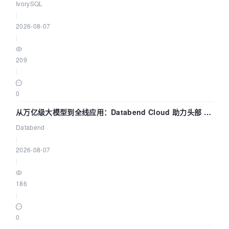
核——我们改得动吗？我们贡献了什么？
IvorySQL
|
2026-08-07
|
209
|
0
从万亿级大模型到全线应用：Databend Cloud 助力头部 AI
企业构建全链路 Trace 数据管道
Databend
|
2026-08-07
|
186
|
0