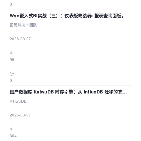
0
Wyn嵌入式BI实战（三）：仪表板筛选器+报表查询面板，参
数联动全闭环
葡萄城技术团队
|
2026-08-07
|
99
|
0
国产数据库 KaiwuDB 时序引擎：从 InfluxDB 迁移的完整
技术路径
KaiwuDB
|
2026-08-07
|
364