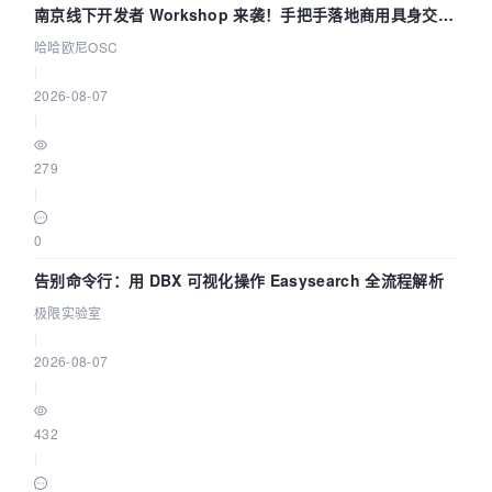
南京线下开发者 Workshop 来袭！手把手落地商用具身交互
智能 Agent 应用
哈哈欧尼OSC
|
2026-08-07
|
279
|
0
告别命令行：用 DBX 可视化操作 Easysearch 全流程解析
极限实验室
|
2026-08-07
|
432
|