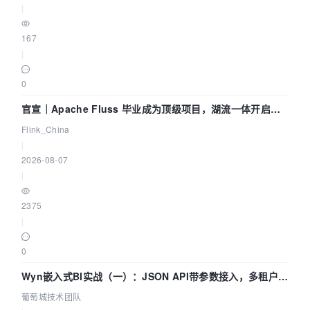
|
167
|
0
官宣｜Apache Fluss 毕业成为顶级项目，湖流一体开启
Agentic Lake 全面实时化时代
Flink_China
|
2026-08-07
|
2375
|
0
Wyn嵌入式BI实战（一）：JSON API带参数接入，多租户数
据源配置指南 | 葡萄城技术团队
葡萄城技术团队