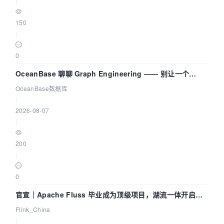
|
150
|
0
OceanBase 聊聊 Graph Engineering —— 别让一个
Agent 既当运动员又
OceanBase数据库
|
2026-08-07
|
200
|
0
官宣｜Apache Fluss 毕业成为顶级项目，湖流一体开启
Agentic Lake 全面实时化时代
Flink_China
|