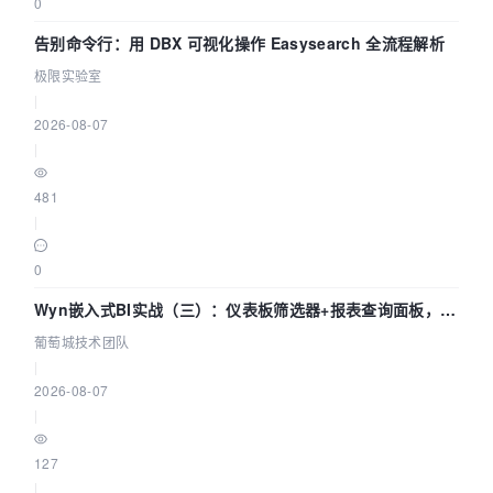
0
告别命令行：用 DBX 可视化操作 Easysearch 全流程解析
极限实验室
|
2026-08-07
|
481
|
0
Wyn嵌入式BI实战（三）：仪表板筛选器+报表查询面板，参
数联动全闭环
葡萄城技术团队
|
2026-08-07
|
127
|