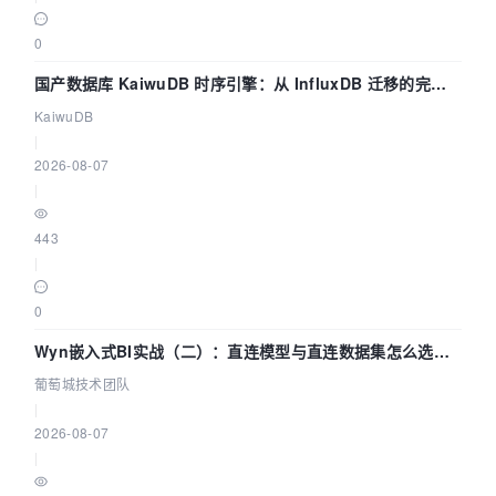
0
国产数据库 KaiwuDB 时序引擎：从 InfluxDB 迁移的完整
技术路径
KaiwuDB
|
2026-08-07
|
443
|
0
Wyn嵌入式BI实战（二）：直连模型与直连数据集怎么选，
参数为什么不生效？| 葡萄城技术团队
葡萄城技术团队
|
2026-08-07
|