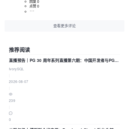
回复 0
点赞 0
查看更多评论
推荐阅读
直播预告｜PG 30 周年系列直播第六期：中国开发者与PG内
核——我们改得动吗？我们贡献了什么？
IvorySQL
|
2026-08-07
|
239
|
0