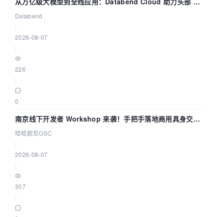
从万亿级大模型到全线应用：Databend Cloud 助力头部 AI
企业构建全链路 Trace 数据管道
Databend
|
2026-08-07
|
226
|
0
南京线下开发者 Workshop 来袭！手把手落地商用具身交互
智能 Agent 应用
哈哈欧尼OSC
|
2026-08-07
|
307
|