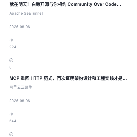
就在明天！白鲸开源与你相约 Community Over Code
Asia 2026 主题演讲！
Apache SeaTunnel
|
2026-08-06
|
224
|
0
MCP 重回 HTTP 范式，再次证明架构设计和工程实践才是稀
缺资源
阿里云云原生
|
2026-08-06
|
644
|