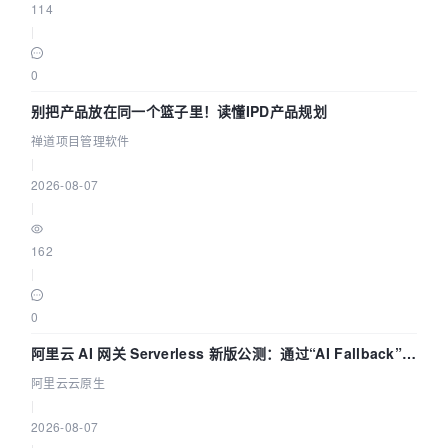
114
|
0
别把产品放在同一个篮子里！读懂IPD产品规划
禅道项目管理软件
|
2026-08-07
|
162
|
0
阿里云 AI 网关 Serverless 新版公测：通过“AI Fallback”与
拓扑可视化构建 AI 流量治理底座
阿里云云原生
|
2026-08-07