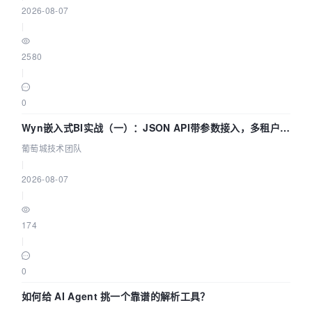
2026-08-07
|
2580
|
0
Wyn嵌入式BI实战（一）：JSON API带参数接入，多租户数
据源配置指南 | 葡萄城技术团队
葡萄城技术团队
|
2026-08-07
|
174
|
0
如何给 AI Agent 挑一个靠谱的解析工具？