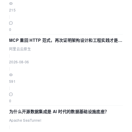
215
|
0
MCP 重回 HTTP 范式，再次证明架构设计和工程实践才是稀
缺资源
阿里云云原生
|
2026-08-06
|
591
|
0
为什么开源数据集成是 AI 时代的数据基础设施底座？
Apache SeaTunnel
|