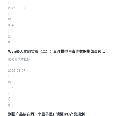
|
2026-08-07
|
364
|
0
Wyn嵌入式BI实战（二）：直连模型与直连数据集怎么选，
参数为什么不生效？| 葡萄城技术团队
葡萄城技术团队
|
2026-08-07
|
114
|
0
别把产品放在同一个篮子里！读懂IPD产品规划