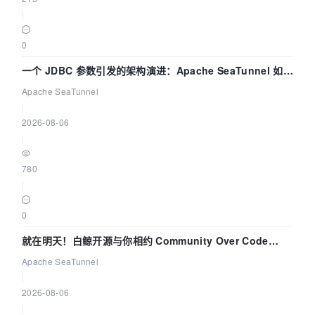
|
0
一个 JDBC 参数引发的架构演进：Apache SeaTunnel 如何
解决数据同步中的“定时 Flush”难题
Apache SeaTunnel
|
2026-08-06
|
780
|
0
就在明天！白鲸开源与你相约 Community Over Code
Asia 2026 主题演讲！
Apache SeaTunnel
|
2026-08-06
|