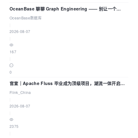
OceanBase 聊聊 Graph Engineering —— 别让一个
Agent 既当运动员又
OceanBase数据库
|
2026-08-07
|
167
|
0
官宣｜Apache Fluss 毕业成为顶级项目，湖流一体开启
Agentic Lake 全面实时化时代
Flink_China
|
2026-08-07
|
2375
|