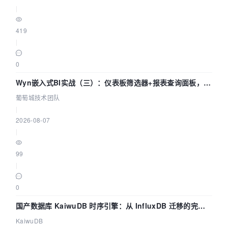
|
419
|
0
Wyn嵌入式BI实战（三）：仪表板筛选器+报表查询面板，参
数联动全闭环
葡萄城技术团队
|
2026-08-07
|
99
|
0
国产数据库 KaiwuDB 时序引擎：从 InfluxDB 迁移的完整
技术路径
KaiwuDB