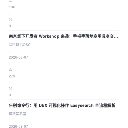
186
|
0
南京线下开发者 Workshop 来袭！手把手落地商用具身交互
智能 Agent 应用
哈哈欧尼OSC
|
2026-08-07
|
279
|
0
告别命令行：用 DBX 可视化操作 Easysearch 全流程解析
极限实验室
|
2026-08-07