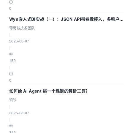
0
Wyn嵌入式BI实战（一）：JSON API带参数接入，多租户数
据源配置指南 | 葡萄城技术团队
葡萄城技术团队
|
2026-08-07
|
159
|
0
如何给 AI Agent 挑一个靠谱的解析工具？
颖欣
|
2026-08-07
|
215