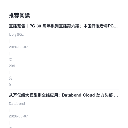
推荐阅读
直播预告｜PG 30 周年系列直播第六期：中国开发者与PG内
核——我们改得动吗？我们贡献了什么？
IvorySQL
|
2026-08-07
|
209
|
0
从万亿级大模型到全线应用：Databend Cloud 助力头部 AI
企业构建全链路 Trace 数据管道
Databend
|
2026-08-07
|