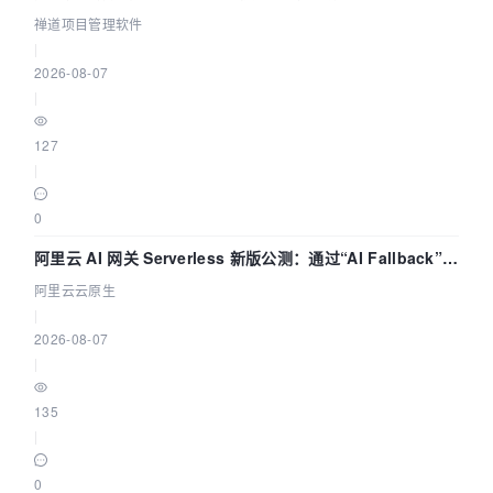
禅道项目管理软件
|
2026-08-07
|
127
|
0
阿里云 AI 网关 Serverless 新版公测：通过“AI Fallback”与
拓扑可视化构建 AI 流量治理底座
阿里云云原生
|
2026-08-07
|
135
|
0