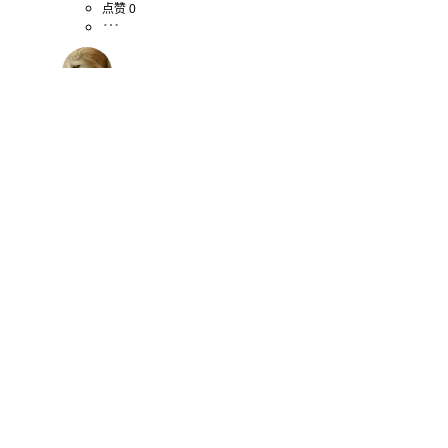
点赞 0
铂金小狼
引用来自“光头程序员”的评论 第一个是什么字体 这
么吓人 光光你好点没有
2013-09-20 14:56:05
回复 0
点赞 0
查看更多评论
推荐阅读
直播预告｜PG 30 周年系列直播第六期：中国开发者与PG内
核——我们改得动吗？我们贡献了什么？
IvorySQL
|