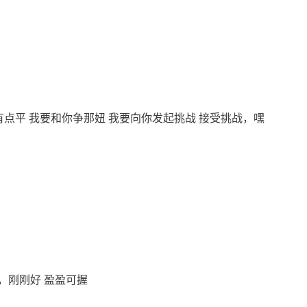
来有点平 我要和你争那妞 我要向你发起挑战 接受挑战，嘿
，刚刚好 盈盈可握