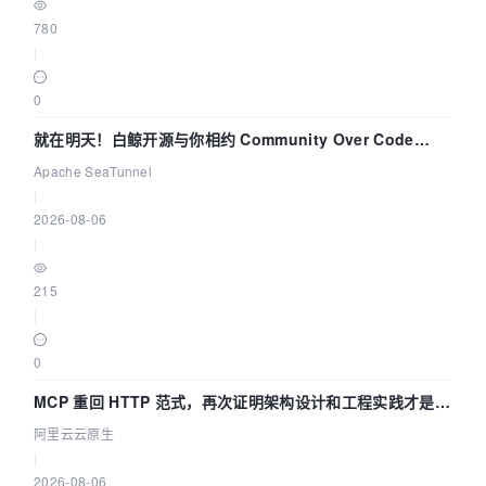
780
|
0
就在明天！白鲸开源与你相约 Community Over Code
Asia 2026 主题演讲！
Apache SeaTunnel
|
2026-08-06
|
215
|
0
MCP 重回 HTTP 范式，再次证明架构设计和工程实践才是稀
缺资源
阿里云云原生
|
2026-08-06