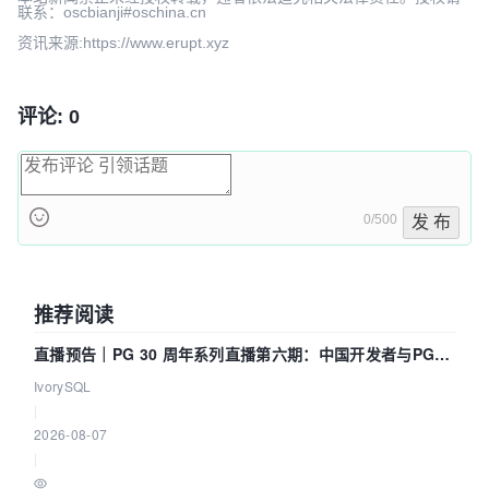
联系：oscbianji#oschina.cn
资讯来源:https://www.erupt.xyz
评论: 0
0/500
发 布
推荐阅读
直播预告｜PG 30 周年系列直播第六期：中国开发者与PG内
核——我们改得动吗？我们贡献了什么？
IvorySQL
|
2026-08-07
|