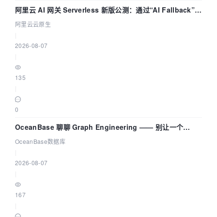
阿里云 AI 网关 Serverless 新版公测：通过“AI Fallback”与
拓扑可视化构建 AI 流量治理底座
阿里云云原生
|
2026-08-07
|
135
|
0
OceanBase 聊聊 Graph Engineering —— 别让一个
Agent 既当运动员又
OceanBase数据库
|
2026-08-07
|
167
|