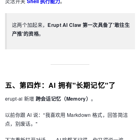
灵活开关
Shell 执行能力
。
这两个加起来，
Erupt AI Claw 第一次具备了'敢往生
产推'的资格
。
五、第四炸：AI 拥有"长期记忆"了
erupt-ai 新增
跨会话记忆（Memory）
。
以前你跟 AI 说："我喜欢用 Markdown 格式，回答简洁
点，别废话。"
下次重新打开对话——AI 啥都不记得，你又得说一遍。