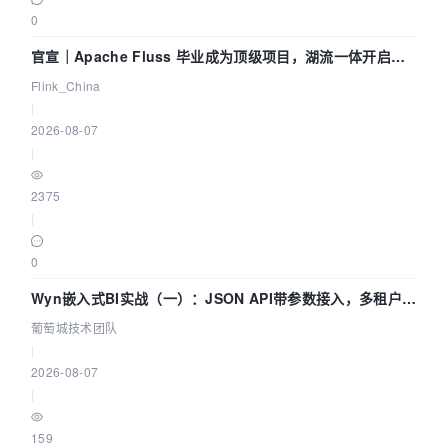
0
官宣｜Apache Fluss 毕业成为顶级项目，湖流一体开启
Agentic Lake 全面实时化时代
Flink_China
|
2026-08-07
|
2375
|
0
Wyn嵌入式BI实战（一）：JSON API带参数接入，多租户数
据源配置指南 | 葡萄城技术团队
葡萄城技术团队
|
2026-08-07
|
159