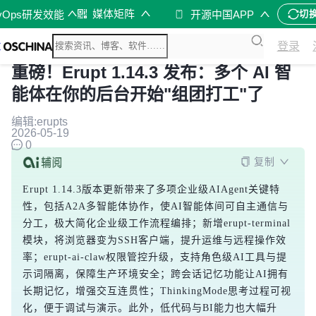
媒体矩阵
vOps研发效能
开源中国APP
切
登录
重磅！Erupt 1.14.3 发布：多个 AI 智
能体在你的后台开始"组团打工"了
编辑:erupts
2026-05-19
0
复制
Erupt 1.14.3版本更新带来了多项企业级AIAgent关键特
性，包括A2A多智能体协作，使AI智能体间可自主通信与
分工，极大简化企业级工作流程编排；新增erupt-terminal
模块，将浏览器变为SSH客户端，提升运维与远程操作效
率；erupt-ai-claw权限管控升级，支持角色级AI工具与提
示词隔离，保障生产环境安全；跨会话记忆功能让AI拥有
长期记忆，增强交互连贯性；ThinkingMode思考过程可视
化，便于调试与演示。此外，低代码与BI能力也大幅升