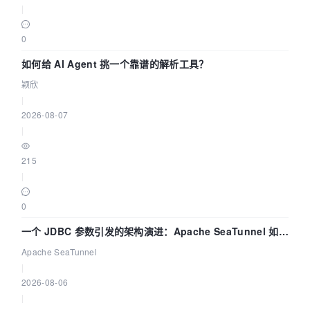
|
0
如何给 AI Agent 挑一个靠谱的解析工具？
颖欣
|
2026-08-07
|
215
|
0
一个 JDBC 参数引发的架构演进：Apache SeaTunnel 如何
解决数据同步中的“定时 Flush”难题
Apache SeaTunnel
|
2026-08-06
|