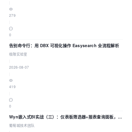
|
279
|
0
告别命令行：用 DBX 可视化操作 Easysearch 全流程解析
极限实验室
|
2026-08-07
|
419
|
0
Wyn嵌入式BI实战（三）：仪表板筛选器+报表查询面板，参
数联动全闭环
葡萄城技术团队
|