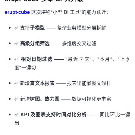
erupt-cube
这次堪称"小型 BI 工具"的能力跃迁：
✅ 支持
子模型
—— 复杂业务模型分层拆解
✅
高级分组筛选
—— 多维度交叉过滤
✅
相对日期过滤
—— "最近 7 天"、"本月"、"上季
度"一键切
✅ 新增
富文本报表
—— 报表里能嵌图文混排
✅ 新增
树图、热力图
—— 数据可视化更丰富
✅
KPI 及图表支持时间对比分析
—— 同比环比一键
出