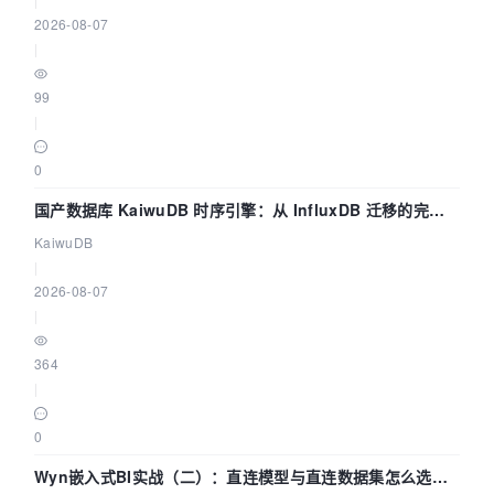
2026-08-07
|
99
|
0
国产数据库 KaiwuDB 时序引擎：从 InfluxDB 迁移的完整
技术路径
KaiwuDB
|
2026-08-07
|
364
|
0
Wyn嵌入式BI实战（二）：直连模型与直连数据集怎么选，