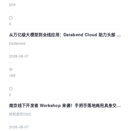
209
|
0
从万亿级大模型到全线应用：Databend Cloud 助力头部 AI
企业构建全链路 Trace 数据管道
Databend
|
2026-08-07
|
186
|
0
南京线下开发者 Workshop 来袭！手把手落地商用具身交互
智能 Agent 应用
哈哈欧尼OSC
|
2026-08-07