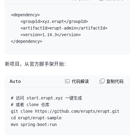
<dependency>

    <groupId>xyz.erupt</groupId>

    <artifactId>erupt-admin</artifactId>

    <version>1.14.3</version>

新项目，从官方脚手架开始：
Auto
代码解读
复制代码
# 访问 start.erupt.xyz 一键生成

# 或者 clone 仓库

git clone https://github.com/erupts/erupt.git

cd erupt/erupt-sample
