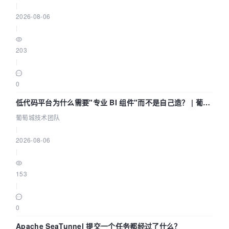
|
2026-08-06
|
203
|
0
低代码平台为什么需要"专业 BI 组件"而不是自己造？ | 葡萄
城技术团队
葡萄城技术团队
|
2026-08-06
|
153
|
0
Apache SeaTunnel 提交一个任务都经过了什么？