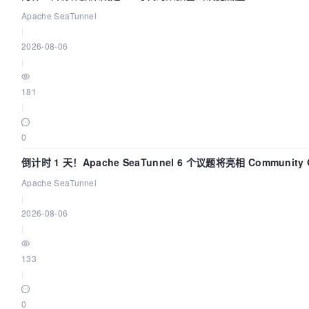
Apache SeaTunnel
|
2026-08-06
|
181
|
0
倒计时 1 天！Apache SeaTunnel 6 个议题将亮相 Community 
Code Asia 2026
Apache SeaTunnel
|
2026-08-06
|
133
|
0