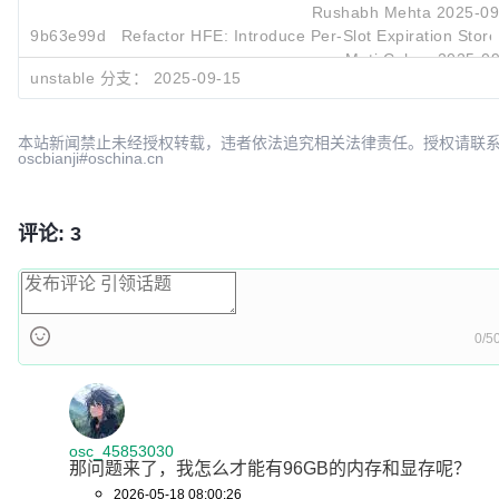
Rushabh Mehta
2025-09
9b63e99d
Refactor HFE: Introduce Per-Slot Expiration Store 
Moti Cohen
2025-09
unstable 分支：
2025-09-15
fb32174b
Fix Active Defrag HFE with large_ebrax test (#143
debing.sun
2025-09
本站新闻禁止未经授权转载，违者依法追究相关法律责任。授权请联
oscbianji#oschina.cn
评论: 3
0/5
osc_45853030
那问题来了，我怎么才能有96GB的内存和显存呢？
2026-05-18 08:00:26