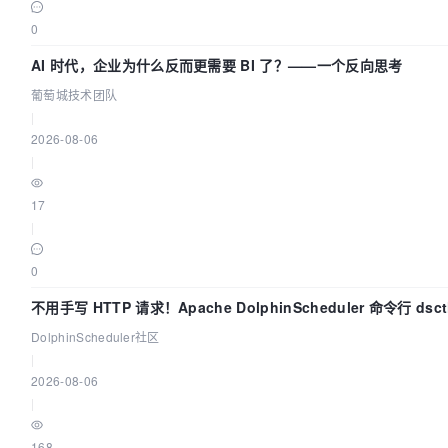
0
AI 时代，企业为什么反而更需要 BI 了？——一个反向思考
葡萄城技术团队
|
2026-08-06
|
17
|
0
不用手写 HTTP 请求！Apache DolphinScheduler 命令行 dsc
上手
DolphinScheduler社区
|
2026-08-06
|
168