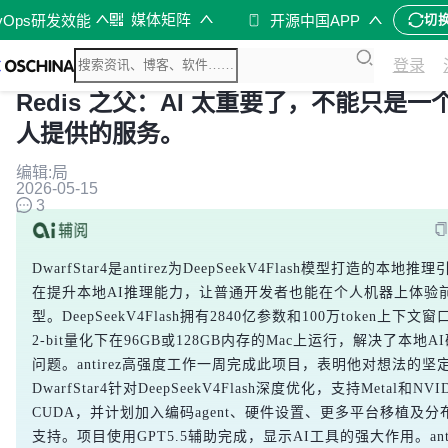
媒体矩阵
vOps研发效能
开源中国APP
切
登录
Redis 之父：AI 太重要了，不能只是一
人提供的服务。
编辑:局
2026-05-15
3
DwarfStar4是antirez为DeepSeekV4Flash模型打造的本地推
在提升本地AI推理能力，让普通开发者也能在个人机器上体验
型。DeepSeekV4Flash拥有2840亿参数和100万token上下文
2-bit量化下在96GB或128GB内存的Mac上运行，解决了本地A
问题。antirez高强度工作一周完成此项目，表明他对想法的坚
DwarfStar4针对DeepSeekV4Flash深度优化，支持Metal和NVID
CUDA，并计划加入编码agent、硬件设置、更多平台移植及分
支持。项目使用GPT5.5辅助完成，显示AI工具的强大作用。anti