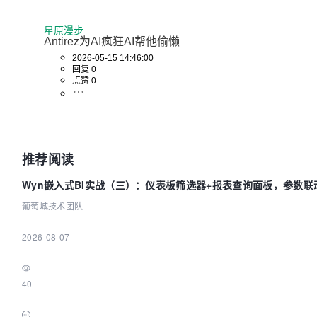
星原漫步
Antirez为AI疯狂AI帮他偷懒
2026-05-15 14:46:00
回复 0
点赞 0
推荐阅读
Wyn嵌入式BI实战（三）：仪表板筛选器+报表查询面板，参数联
葡萄城技术团队
|
2026-08-07
|
40
|