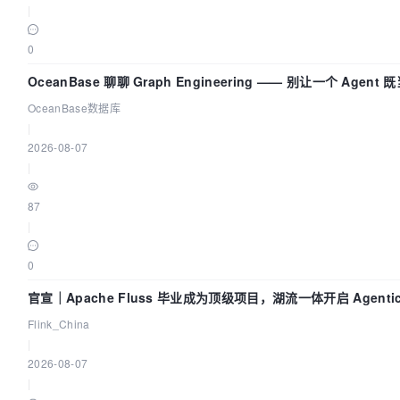
|
0
OceanBase 聊聊 Graph Engineering —— 别让一个 Agent
又
OceanBase数据库
|
2026-08-07
|
87
|
0
官宣｜Apache Fluss 毕业成为顶级项目，湖流一体开启 Agentic 
面实时化时代
Flink_China
|
2026-08-07
|