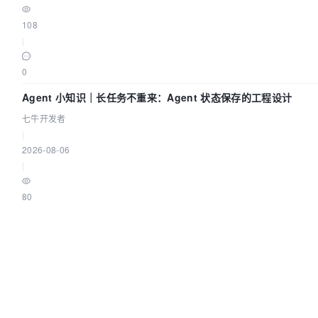
108
|
0
Agent 小知识｜长任务不重来：Agent 状态保存的工程设计
七牛开发者
|
2026-08-06
|
80
|
0
AI 一次写入十万行数据，为什么页面直接卡死了？
葡萄城技术团队
|