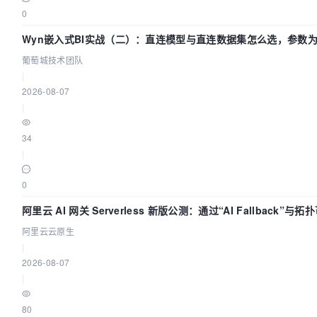
0
Wyn嵌入式BI实战（二）：直连模型与直连数据集怎么选，参数
效？| 葡萄城技术团队
葡萄城技术团队
|
2026-08-07
|
34
|
0
阿里云 AI 网关 Serverless 新版公测：通过“AI Fallback”与
建 AI 流量治理底座
阿里云云原生
|
2026-08-07
|
80