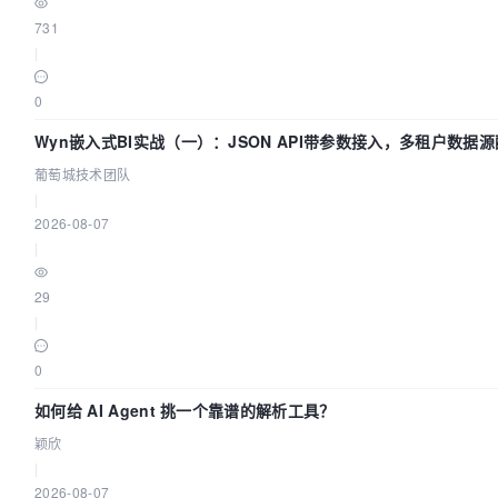
731
|
0
Wyn嵌入式BI实战（一）：JSON API带参数接入，多租户数据
| 葡萄城技术团队
葡萄城技术团队
|
2026-08-07
|
29
|
0
如何给 AI Agent 挑一个靠谱的解析工具？
颖欣
|
2026-08-07