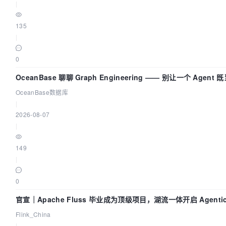
|
135
|
0
OceanBase 聊聊 Graph Engineering —— 别让一个 Agen
OceanBase数据库
|
2026-08-07
|
149
|
0
官宣｜Apache Fluss 毕业成为顶级项目，湖流一体开启 Agentic
实时化时代
Flink_China
|