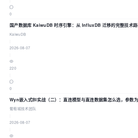
|
0
国产数据库 KaiwuDB 时序引擎：从 InfluxDB 迁移的完整技术
KaiwuDB
|
2026-08-07
|
220
|
0
Wyn嵌入式BI实战（二）：直连模型与直连数据集怎么选，参数
效？| 葡萄城技术团队
葡萄城技术团队
|
2026-08-07
|