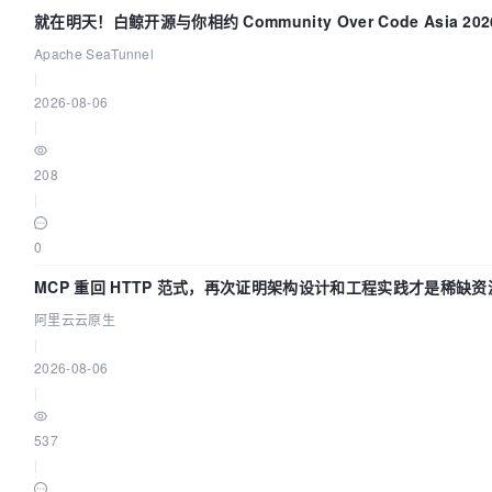
就在明天！白鲸开源与你相约 Community Over Code Asia 20
讲！
Apache SeaTunnel
|
2026-08-06
|
208
|
0
MCP 重回 HTTP 范式，再次证明架构设计和工程实践才是稀缺资
阿里云云原生
|
2026-08-06
|
537
|