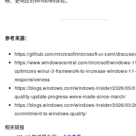
畅、更响应的Windows体验。
参考来源：
https://github.com/microsoft/microsoft-ui-xaml/discus
https://www.windowscentral.com/microsoft/windows-11
optimizes-winui-3-framework-to-increase-windows-11-
responsiveness
https://blogs.windows.com/windows-insider/2026/05/
quality-update-progress-weve-made-since-march/
https://blogs.windows.com/windows-insider/2026/03/2
commitment-to-windows-quality/
相关链接