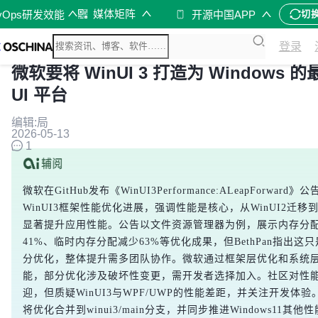
媒体矩阵
vOps研发效能
开源中国APP
切
登录
微软要将 WinUI 3 打造为 Windows 
UI 平台
编辑:局
2026-05-13
1
微软在GitHub发布《WinUI3Performance:ALeapForward
WinUI3框架性能优化进展，强调性能是核心，从WinUI2迁移到W
显著提升应用性能。公告以文件资源管理器为例，展示内存分
41%、临时内存分配减少63%等优化成果，但BethPan指出这只是
分优化，整体提升需多团队协作。微软通过框架层优化和系统
能，部分优化涉及破坏性变更，需开发者选择加入。社区对性
迎，但质疑WinUI3与WPF/UWP的性能差距，并关注开发体
将优化合并到winui3/main分支，并同步推进Windows11其