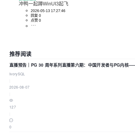
冲鸭一起蹲WinUI3起飞
2026-05-13 17:27:46
回复 0
点赞 0
推荐阅读
直播预告｜PG 30 周年系列直播第六期：中国开发者与PG内核
吗？我们贡献了什么？
IvorySQL
|
2026-08-07
|
127
|
0