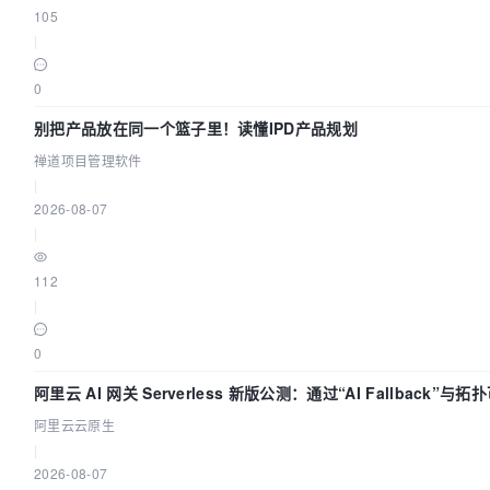
105
|
0
别把产品放在同一个篮子里！读懂IPD产品规划
禅道项目管理软件
|
2026-08-07
|
112
|
0
阿里云 AI 网关 Serverless 新版公测：通过“AI Fallback”与
AI 流量治理底座
阿里云云原生
|
2026-08-07