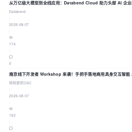
从万亿级大模型到全线应用：Databend Cloud 助力头部 AI 
Trace 数据管道
Databend
|
2026-08-07
|
174
|
0
南京线下开发者 Workshop 来袭！手把手落地商用具身交互智能 A
哈哈欧尼OSC
|
2026-08-07
|
192
|