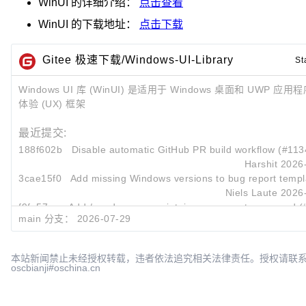
WinUI
的详细介绍：
点击查看
WinUI
的下载地址：
点击下载
Gitee 极速下载/Windows-UI-Library
St
Windows UI 库 (WinUI) 是适用于 Windows 桌面和 UWP 
体验 (UX) 框架
最近提交:
188f602b
Disable automatic GitHub PR build workflow (#113
Harshit
2026
3cae15f0
Add missing Windows versions to bug report templ
Niels Laute
2026
f9fe57aa
Add /needs-repro maintainer comment command (
main 分支：
2026-07-29
Niels Laute
2026
本站新闻禁止未经授权转载，违者依法追究相关法律责任。授权请联
oscbianji#oschina.cn