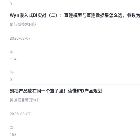
0
Wyn嵌入式BI实战（二）：直连模型与直连数据集怎么选，参数为
葡萄城技术团队
葡萄城技术团队
|
2026-08-07
|
114
|
0
别把产品放在同一个篮子里！读懂IPD产品规划
禅道项目管理软件
|
2026-08-07
|
153