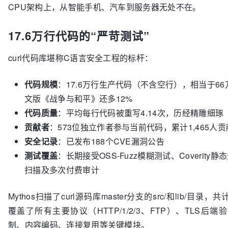
CPU架构上，从智能手机、汽车到服务器无处不在。
17.6万行代码的“严苛测试”
curl代码库堪称C语言安全工程的标杆：
代码规模
：17.6万行生产代码（不含空行），相当于6
文版《战争与和平》还多12%
代码质量
：平均每行代码被重写4.14次，历经精雕细琢
贡献者
：573位独立作者参与当前代码，累计1,465人
安全记录
：已发布188个CVE漏洞公告
测试覆盖
：长期接受OSS-Fuzz模糊测试、Coverity静
扫描及多次付费审计
Mythos扫描了curl源码库master分支的src/和lib/目录，
覆盖了所有主要协议（HTTP/1/2/3、FTP）、TLS后
制、内容编码、连接复用等关键模块。