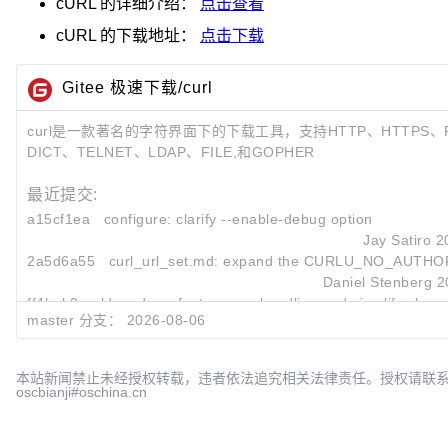
cURL
的详细介绍：
点击查看
cURL
的下载地址：
点击下载
Gitee 极速下载/curl
curl是一款著名的字符界面下的下载工具，支持HTTP、HTTPS、F
DICT、TELNET、LDAP、FILE,和GOPHER
最近提交:
a15cf1ea
configure: clarify --enable-debug option
Jay Satiro
2
2a5d6a55
curl_url_set.md: expand the CURLU_NO_AUTHOR
Daniel Stenberg
2
ff4bab0a
ldap_do: refactor error handling and simplify show_v
master 分支：
2026-08-06
Daniel Stenberg
2
本站新闻禁止未经授权转载，违者依法追究相关法律责任。授权请联
oscbianji#oschina.cn