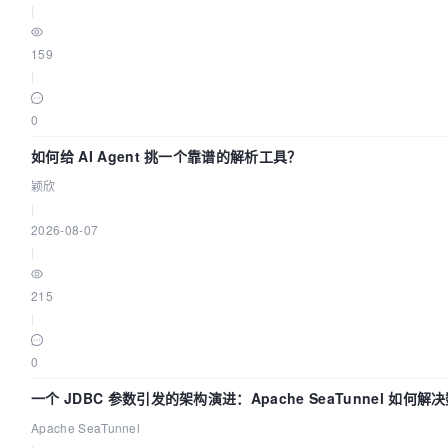
|
159
|
0
如何给 AI Agent 挑一个靠谱的解析工具？
颖欣
|
2026-08-07
|
215
|
0
一个 JDBC 参数引发的架构演进：Apache SeaTunnel 如何
时 Flush”难题
Apache SeaTunnel