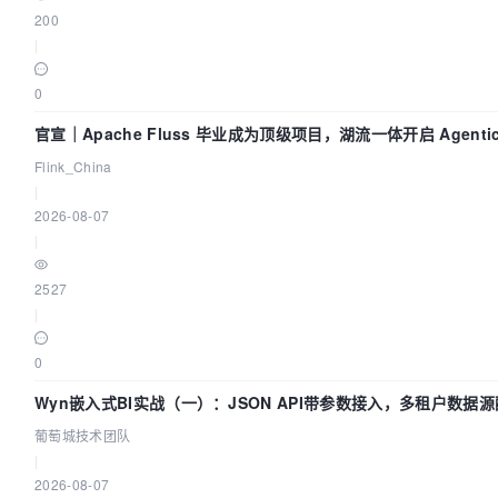
200
|
0
官宣｜Apache Fluss 毕业成为顶级项目，湖流一体开启 Agentic
化时代
Flink_China
|
2026-08-07
|
2527
|
0
Wyn嵌入式BI实战（一）：JSON API带参数接入，多租户数据源
城技术团队
葡萄城技术团队
|
2026-08-07