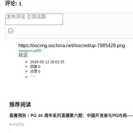
评论: 1
https://oscimg.oschina.net//oscnet/up-7985428.png
weijiancai88
就这
2026-05-12 16:02:25
回复 0
点赞 0
推荐阅读
直播预告｜PG 30 周年系列直播第六期：中国开发者与PG内核
吗？我们贡献了什么？
IvorySQL
|