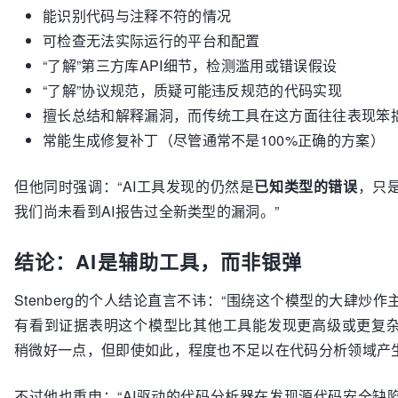
能识别代码与注释不符的情况
可检查无法实际运行的平台和配置
“了解”第三方库API细节，检测滥用或错误假设
“了解”协议规范，质疑可能违反规范的代码实现
擅长总结和解释漏洞，而传统工具在这方面往往表现笨
常能生成修复补丁（尽管通常不是100%正确的方案）
但他同时强调：“AI工具发现的仍然是
已知类型的错误
，只
我们尚未看到AI报告过全新类型的漏洞。”
结论：AI是辅助工具，而非银弹
Stenberg的个人结论直言不讳：“围绕这个模型的大肆炒
有看到证据表明这个模型比其他工具能发现更高级或更复
稍微好一点，但即使如此，程度也不足以在代码分析领域产生
不过他也重申：“AI驱动的代码分析器在发现源代码安全缺