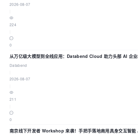
2026-08-07
|
224
|
0
从万亿级大模型到全线应用：Databend Cloud 助力头部 AI 
Trace 数据管道
Databend
|
2026-08-07
|
211
|
0
南京线下开发者 Workshop 来袭！手把手落地商用具身交互智能 A