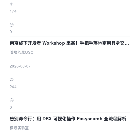
174
|
0
南京线下开发者 Workshop 来袭！手把手落地商用具身交互
智能 Agent 应用
哈哈欧尼OSC
|
2026-08-07
|
244
|
0
告别命令行：用 DBX 可视化操作 Easysearch 全流程解析
极限实验室
|