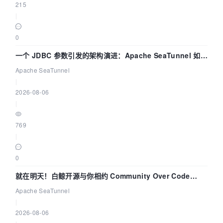
215
|
0
一个 JDBC 参数引发的架构演进：Apache SeaTunnel 如何
解决数据同步中的“定时 Flush”难题
Apache SeaTunnel
|
2026-08-06
|
769
|
0
就在明天！白鲸开源与你相约 Community Over Code
Asia 2026 主题演讲！
Apache SeaTunnel
|
2026-08-06