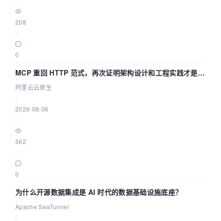
|
208
|
0
MCP 重回 HTTP 范式，再次证明架构设计和工程实践才是稀
缺资源
阿里云云原生
|
2026-08-06
|
562
|
0
为什么开源数据集成是 AI 时代的数据基础设施底座？
Apache SeaTunnel
|