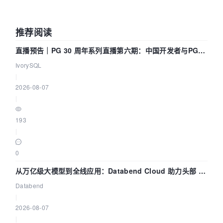
推荐阅读
直播预告｜PG 30 周年系列直播第六期：中国开发者与PG内
核——我们改得动吗？我们贡献了什么？
IvorySQL
|
2026-08-07
|
193
|
0
从万亿级大模型到全线应用：Databend Cloud 助力头部 AI
企业构建全链路 Trace 数据管道
Databend
|
2026-08-07
|