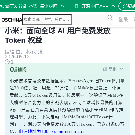
媒体矩阵
vOps研发效能
开源中国APP
切
登录
小米：面向全球 AI 用户免费发放
Token 权益
编辑:白开水不加糖
2026-05-12
1
复制
小米技术官博公布数据显示，HermesAgent日Token调用量
达2910亿，近一周超1.75万亿，而MiMo模型最近一个月
贡献1.45万亿Token调用量，位居第一。这验证了MiMo在
大模型综合能力上的实战表现，表明全球增长最快的开源
Agent产品在真实高强度任务场景中首选小米MiMo作为推
理引擎。为此，小米启动「MiMoOrbit100TToken计
划」，计划30天内免费发放100万亿Token，已送出近80万
亿，
申请地址为100t.xiaomimimo.com
。