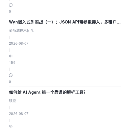
0
Wyn嵌入式BI实战（一）：JSON API带参数接入，多租户数
据源配置指南 | 葡萄城技术团队
葡萄城技术团队
|
2026-08-07
|
159
|
0
如何给 AI Agent 挑一个靠谱的解析工具？
颖欣
|
2026-08-07
|