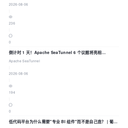
2026-08-06
|
236
|
0
倒计时 1 天！Apache SeaTunnel 6 个议题将亮相
Community Over Code Asia 2026
Apache SeaTunnel
|
2026-08-06
|
194
|
0
低代码平台为什么需要"专业 BI 组件"而不是自己造？ | 葡萄