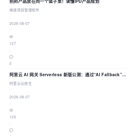
别把产品放在同一个篮子里！读懂IPD产品规划
禅道项目管理软件
|
2026-08-07
|
127
|
0
阿里云 AI 网关 Serverless 新版公测：通过“AI Fallback”与
拓扑可视化构建 AI 流量治理底座
阿里云云原生
|
2026-08-07
|
135
|