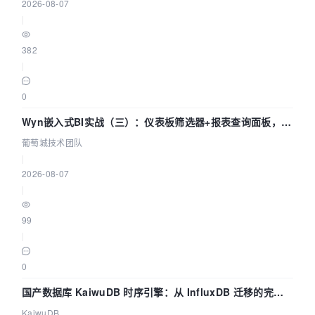
2026-08-07
|
382
|
0
Wyn嵌入式BI实战（三）：仪表板筛选器+报表查询面板，参
数联动全闭环
葡萄城技术团队
|
2026-08-07
|
99
|
0
国产数据库 KaiwuDB 时序引擎：从 InfluxDB 迁移的完整
技术路径
KaiwuDB