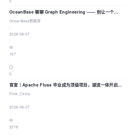
0
OceanBase 聊聊 Graph Engineering —— 别让一个
Agent 既当运动员又
OceanBase数据库
|
2026-08-07
|
167
|
0
官宣｜Apache Fluss 毕业成为顶级项目，湖流一体开启
Agentic Lake 全面实时化时代
Flink_China
|
2026-08-07
|
2218
|