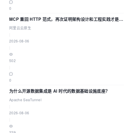
0
MCP 重回 HTTP 范式，再次证明架构设计和工程实践才是稀
缺资源
阿里云云原生
|
2026-08-06
|
502
|
0
为什么开源数据集成是 AI 时代的数据基础设施底座？
Apache SeaTunnel
|
2026-08-06
|
229