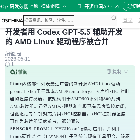
媒体矩阵
vOps研发效能
开源中国APP
切
登录
开发者用 Codex GPT-5.5 辅助开发
的 AMD Linux 驱动程序被合并
编辑:局
2026-05-11
1
复制
Linux内核邮件列表最近审查的新开源AMDLinux驱动
prom21-xhci用于暴露AMDPromontory21芯片组xHCI控制
器的温度传感器，该架构用于AMD600系列和800系列
AM5芯片组。虽然AMD处理器和主板已有温度监控功能，
但此驱动专门针对芯片组xHCI控制器。xHCI控制器温度
可作为芯片组温度参考，驱动通过
SENSORS_PROM21_XHCIKconfig选项启用，并利用
Linux硬件监控（HWMON）子系统与现有工具配合。该驱