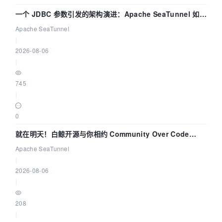
一个 JDBC 参数引发的架构演进：Apache SeaTunnel 如何
解决数据同步中的“定时 Flush”难题
Apache SeaTunnel
|
2026-08-06
|
745
|
0
就在明天！白鲸开源与你相约 Community Over Code
Asia 2026 主题演讲！
Apache SeaTunnel
|
2026-08-06
|
208
|