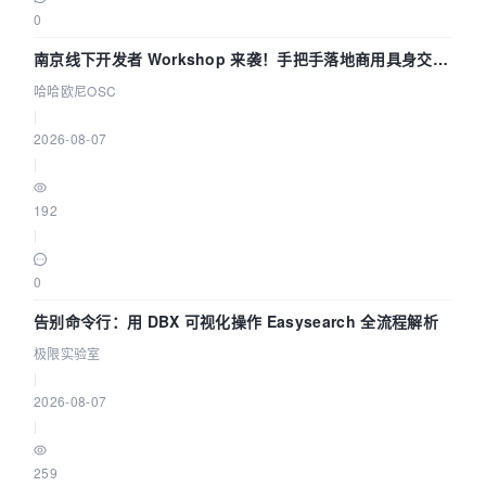
0
南京线下开发者 Workshop 来袭！手把手落地商用具身交互
智能 Agent 应用
哈哈欧尼OSC
|
2026-08-07
|
192
|
0
告别命令行：用 DBX 可视化操作 Easysearch 全流程解析
极限实验室
|
2026-08-07
|
259