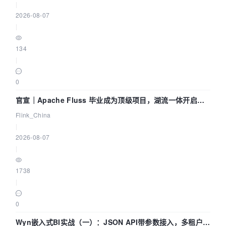
|
2026-08-07
|
134
|
0
官宣｜Apache Fluss 毕业成为顶级项目，湖流一体开启
Agentic Lake 全面实时化时代
Flink_China
|
2026-08-07
|
1738
|
0
Wyn嵌入式BI实战（一）：JSON API带参数接入，多租户数