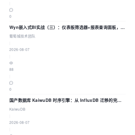
|
0
Wyn嵌入式BI实战（三）：仪表板筛选器+报表查询面板，参
数联动全闭环
葡萄城技术团队
|
2026-08-07
|
88
|
0
国产数据库 KaiwuDB 时序引擎：从 InfluxDB 迁移的完整
技术路径
KaiwuDB
|
2026-08-07
|