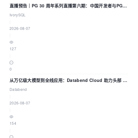
直播预告｜PG 30 周年系列直播第六期：中国开发者与PG内
核——我们改得动吗？我们贡献了什么？
IvorySQL
|
2026-08-07
|
127
|
0
从万亿级大模型到全线应用：Databend Cloud 助力头部 AI
企业构建全链路 Trace 数据管道
Databend
|
2026-08-07
|
154
|