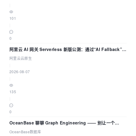
|
101
|
0
阿里云 AI 网关 Serverless 新版公测：通过“AI Fallback”与
拓扑可视化构建 AI 流量治理底座
阿里云云原生
|
2026-08-07
|
135
|
0
OceanBase 聊聊 Graph Engineering —— 别让一个
Agent 既当运动员又
OceanBase数据库