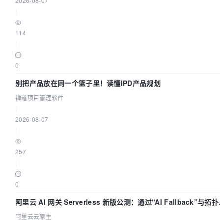
2026-08-07
|
114
|
0
别把产品放在同一个篮子里！读懂IPD产品规划
禅道项目管理软件
|
2026-08-07
|
257
|
0
阿里云 AI 网关 Serverless 新版公测：通过“AI Fallback”与拓
视化构建 AI 流量治理底座
阿里云云原生