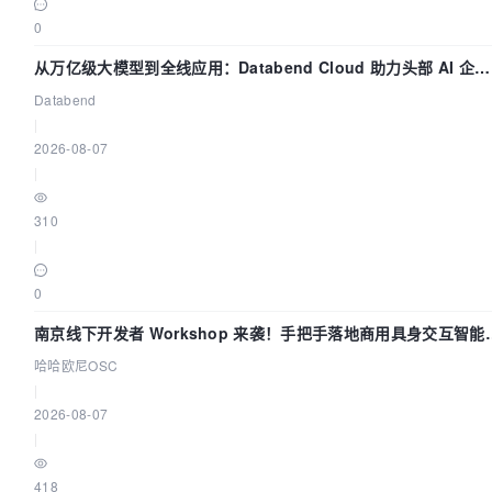
0
从万亿级大模型到全线应用：Databend Cloud 助力头部 AI 企业
构建全链路 Trace 数据管道
Databend
|
2026-08-07
|
310
|
0
南京线下开发者 Workshop 来袭！手把手落地商用具身交互智能
Agent 应用
哈哈欧尼OSC
|
2026-08-07
|
418