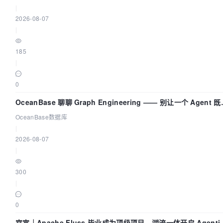
|
2026-08-07
|
185
|
0
OceanBase 聊聊 Graph Engineering —— 别让一个 Agent 
运动员又
OceanBase数据库
|
2026-08-07
|
300
|
0
官宣｜Apache Fluss 毕业成为顶级项目，湖流一体开启 Agenti