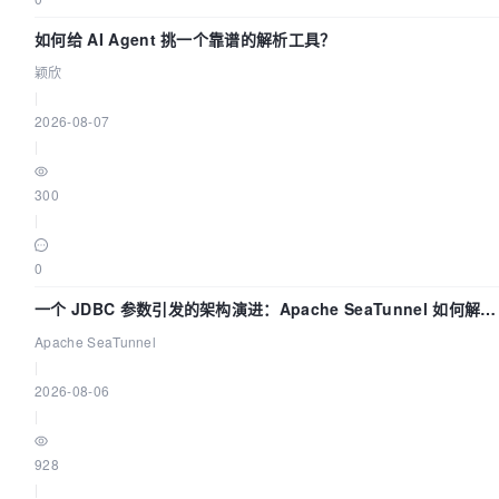
如何给 AI Agent 挑一个靠谱的解析工具？
颖欣
|
2026-08-07
|
300
|
0
一个 JDBC 参数引发的架构演进：Apache SeaTunnel 如何解决
数据同步中的“定时 Flush”难题
Apache SeaTunnel
|
2026-08-06
|
928
|