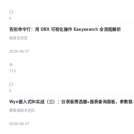
|
0
告别命令行：用 DBX 可视化操作 Easysearch 全流程解析
极限实验室
|
2026-08-07
|
710
|
0
Wyn嵌入式BI实战（三）：仪表板筛选器+报表查询面板，参数联
全闭环
葡萄城技术团队
|
2026-08-07
|