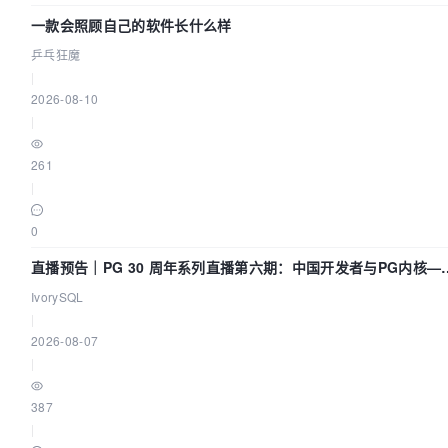
一款会照顾自己的软件长什么样
乒乓狂魔
|
2026-08-10
|
261
|
0
直播预告｜PG 30 周年系列直播第六期：中国开发者与PG内核—
我们改得动吗？我们贡献了什么？
IvorySQL
|
2026-08-07
|
387
|