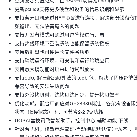
更新龙芯集显驱动，由GSGPU切换为LoongGPU
更新pci.ids支持更多硬盘和设备的信息识别和显示
支持蓝牙耳机通过HFP协议进行连接，解决部分设备仅
频输出、无法语音输入的问题
支持开发者模式可通过用户鉴权进行开启
支持离线环境下重装系统也能保留系统授权
支持数据盘也可使用长文件名功能
支持玲珑运行环境，可安装和运行玲珑应用
支持放大镜功能对屏幕进行局部放大
支持dpkg 解压缩zstd算法的 .deb 包，解决了因压缩算
兼容导致的安装失败问题
支持外设拷贝时，边拷贝边同步，提升拷贝效率
优化功耗，配合厂商应对GB28380标准，各架构设备闲
状态（idle状态）下，可节省2-2.7w功耗
UOSAI替换讯飞智能助手，控制中心-辅助功能 下线
针对台式机，修改电源管理-自动待机默认值为“从不”，