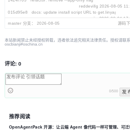
1424f705
refactor: remove --app-only flag
reddevillg
2026-08-05 11
015d95e8
docs: update install script URL to get.linyaps.org.
wurongjie
2026-08-04 17
master 分支：
2026-08-05
源码
b3f53418
fix: suppress progress output for terminal task sta
reddevillg
2026-07-30 21
本站新闻禁止未经授权转载，违者依法追究相关法律责任。授权请联
oscbianji#oschina.cn
评论: 0
0/500
发 
推荐阅读
OpenAgentPack 开源：让云端 Agent 像代码一样可管理、可