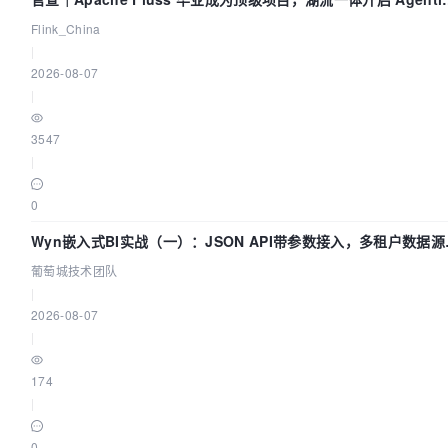
Lake 全面实时化时代
Flink_China
|
2026-08-07
|
3547
|
0
Wyn嵌入式BI实战（一）：JSON API带参数接入，多租户数据源
置指南 | 葡萄城技术团队
葡萄城技术团队
|
2026-08-07
|
174
|
0