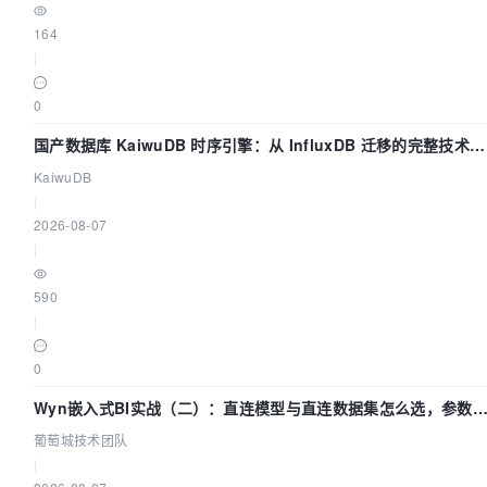
164
|
0
国产数据库 KaiwuDB 时序引擎：从 InfluxDB 迁移的完整技术路
径
KaiwuDB
|
2026-08-07
|
590
|
0
Wyn嵌入式BI实战（二）：直连模型与直连数据集怎么选，参数
什么不生效？| 葡萄城技术团队
葡萄城技术团队
|