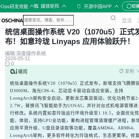
媒体矩阵
vOps研发效能
开源中国APP
切
登录
统信桌面操作系统 V20（1070u5）正式
布！如意玲珑 Linyaps 应用体验跃升！
编辑:深度操作系统
2026-05-11
0
复制
统信桌面操作系统V20（1070u5）正式发布，新增支持飞腾腾
D3000M、海光C86-4、芯动显卡驱动自适应安装，支持
LoongArch架构安全启动，更新龙芯集显驱动，优化功耗节省2
2.7W，替换讯飞智能助手为UOSAI，并针对台式机电源管理进
行修改。系统内置如意玲珑运行环境升级至1.10.5，全面优化
能、体验，支持GPU全功能，重构进程管理清理僵尸进程，新
应用平滑升级、U盘目录读取等功能，覆盖AMD64、ARM64、
LoongArch架构，更多软件转化为玲珑格式，生态更繁荣。修