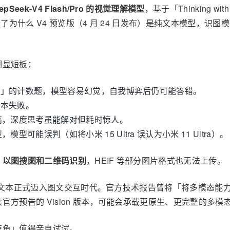
pSeek-V4 Flash/Pro 的视觉理解模型
，基于「Thinking wi
了为什么 V4 预览版（4 月 24 日发布）是纯文本模型，识
明显短板：
虎」的计数题，模型容易幻觉，自我博弈后仍可能答错。
基本失败。
高，深度思考虽能解对但耗时惊人。
可能误判（如将小米 15 Ultra 误认为小米 11 Ultra）。
、以图搜图和二维码识别
，HEIF 等部分图片格式也无法上传。
 从纯文本正式迈入图文交互时代。官方技术报告曾将「将多模态
方预告的 Vision 版本，可能会承载更原生、更完整的多模
鲸鱼」值得亲自试试。