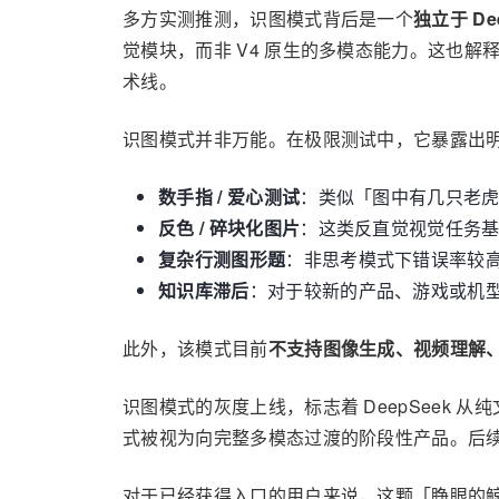
多方实测推测，识图模式背后是一个
独立于 Dee
觉模块，而非 V4 原生的多模态能力。这也解释
术线。
识图模式并非万能。在极限测试中，它暴露出
数手指 / 爱心测试
：类似「图中有几只老
反色 / 碎块化图片
：这类反直觉视觉任务
复杂行测图形题
：非思考模式下错误率较
知识库滞后
：对于较新的产品、游戏或机型，模型
此外，该模式目前
不支持图像生成、视频理解
识图模式的灰度上线，标志着 DeepSeek
式被视为向完整多模态过渡的阶段性产品。后续官
对于已经获得入口的用户来说，这颗「睁眼的