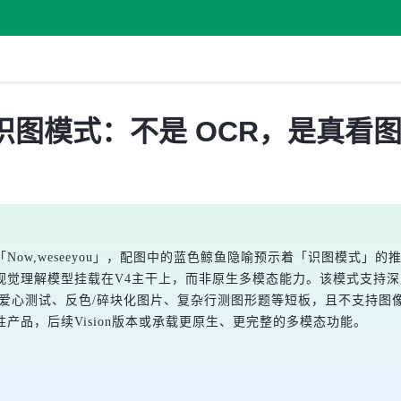
开放识图模式：不是 OCR，是真看
文「Now,weseeyou」，配图中的蓝色鲸鱼隐喻预示着「识图模式」
视觉理解模型挂载在V4主干上，而非原生多模态能力。该模式支持
爱心测试、反色/碎块化图片、复杂行测图形题等短板，且不支持图像生
产品，后续Vision版本或承载更原生、更完整的多模态功能。