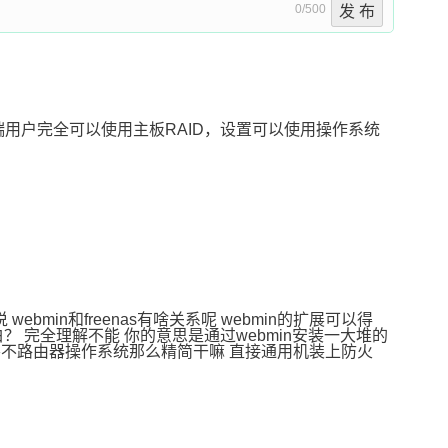
0/500
发 布
 低端用户完全可以使用主板RAID，设置可以使用操作系统
 webmin和freenas有啥关系呢 webmin的扩展可以得
明白？ 完全理解不能 你的意思是通过webmin安装一大堆的
 要不路由器操作系统那么精简干嘛 直接通用机装上防火