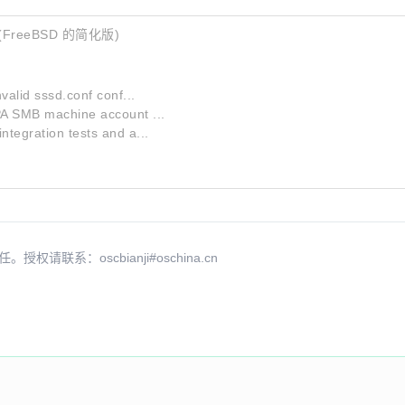
FreeBSD 的简化版)
nvalid
sssd.conf
conf...
PA SMB machine account ...
tegration tests and a...
系：oscbianji#oschina.cn