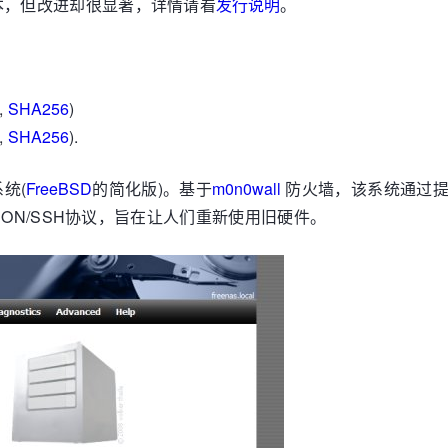
级版本，但改进却很显著，详情请看
发行说明
。
,
SHA256
)
,
SHA256
).
系统(
FreeBSD
的简化版)。基于
m0n0wall
防火墙，该系统通过提供
/UNISON/SSH协议，旨在让人们重新使用旧硬件。