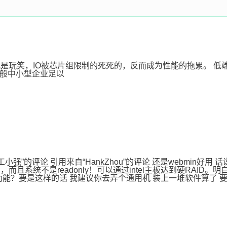
RAID就是玩笑，IO被芯片组限制的死死的，反而成为性能的拖累。
 一般中小型企业足以
小强”的评论 引用来自“HankZhou”的评论 还是webmin好用 话说
，而且系统不是readonly！可以通过intel主板达到硬RAID。
所有功能？要是这样的话 我建议你去弄个通用机 装上一堆软件算了