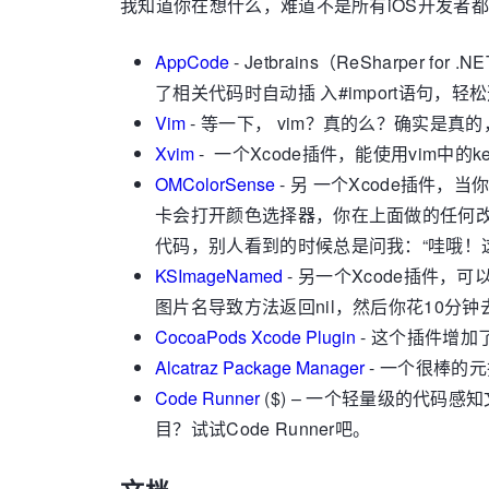
我知道你在想什么，难道不是所有iOS开发者都
AppCode
- Jetbrains（ReShar
了相关代码时自动插 入#import语句，
Vim
- 等一下， vim？真的么？确实是真的
Xvim
- 一个Xcode插件，能使用vim中的key
OMColorSense
-
另 一个Xcode插件，当
卡会打开颜色选择器，你在上面做的任何改变都会在代码里得
代码，别人看到的时候总是问我：“哇哦！
KSImageNamed
- 另一个Xcode插件，可
图片名导致方法返回nil，然后你花10分
CocoaPods Xcode Plugin
- 这个插件增加
Alcatraz Package Manager
- 一个很棒的
Code Runner
($) – 一个轻量级的代码感
目？试试Code Runner吧。