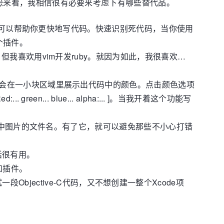
恩怨怨来看，我相信很有必要来考虑下有哪些替代品。
构工具和功能可以帮助你更快地写代码。快速识别死代码，当你使用
个插件。
一，但我喜欢用vim开发ruby。就因为如此，我很喜欢…
的时候，它会在一小块区域里展示出代码中的颜色。点击颜色选项
en... blue... alpha:... ]。当我开着这个功能写
全bundle中图片的文件名。有了它，就可以避免那些不小心打错
话很有用。
和插件。
bjective-C代码，又不想创建一整个Xcode项