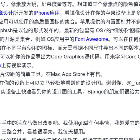
刀，指导，像素放大镜，屏幕度量等等。想知道某个像素点的颜色
像设计
所开发的
iPhone应用
，看镜像设计在你的苹果设备上是
的iOS应用可以使用的高质量图标的集合。苹果提供的内置图标并
phish是以包的形式发布的，最新的包里有iOS7的“细线条”图
体的开源类集合，例如iOS应用中的
Font Awesome
。可以在任何
的在不同平台使用的图标，而无需根据不同尺寸导出不同的版本
可以将你的作品导出为Core Graphics源代码。用来学习Cor
e
上有视屏演示。
片边距的简单工具。在Mac App Store上有售。
，在你的设备上可以立马轻松地看到你的设计图。谢谢你，@_funk
在真实设备上快速看到你的设计图的工具。Bjango的朋友们很给
下手中的活立马做出改变吧。我使用git做任何事情，我超爱它
rge工具。三路合并，看着很漂亮。我每天都用。