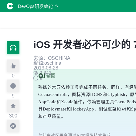
DevOps研发效能
iOS 开发者必不可少的 
来源：OSCHINA
编辑:oschina
2013-08-28
9,341
0
9
熟练的木匠依赖工具完成不同任务，同样，有经验的开
CocoaControls，图标资源IICNS和Glyphis
9
AppCode和Xcode插件，依赖管理工具CocoaPod
具Deploymate和HockeyApp，测试框架Kiw
300
和产品质量。
总结由社区平台通过AI大模型技术生成