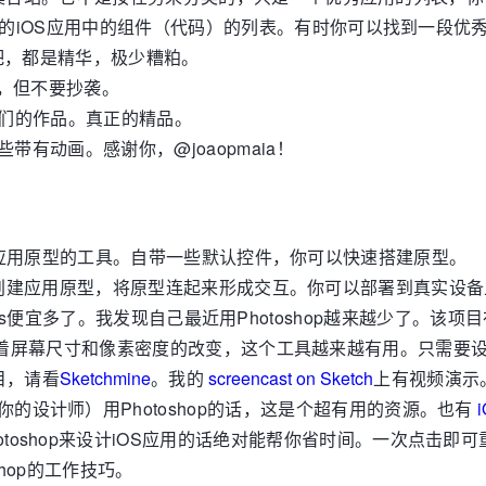
你的iOS应用中的组件（代码）的列表。有时你可以找到一段
吧，都是精华，极少糟粕。
吧，但不要抄袭。
他们的作品。真正的精品。
带有动画。感谢你，@joaopmaia！
iOS应用原型的工具。自带一些默认控件，你可以快速搭建原型。
让你创建应用原型，将原型连起来形成交互。你可以部署到真实设
争者，比ps便宜多了。我发现自己最近用Photoshop越来越少了。
具，随着屏幕尺寸和像素密度的改变，这个工具越来越有用。只需
目，请看
Sketchmine
。我的
screencast on Sketch
上有视频演示
你的设计师）用Photoshop的话，这是个超有用的资源。也有
hotoshop来设计iOS应用的话绝对能帮你省时间。一次点击即
shop的工作技巧。