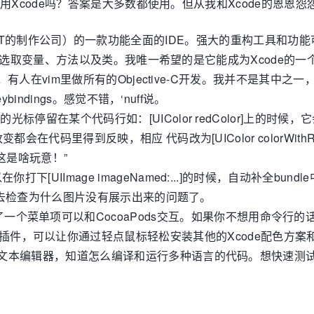
用Xcode吗？答案是大多数都使用。但从我和Xcode的恩
per for .NET的制作公司）的一款功能全面的IDE。强大的重
轻松选取变量、方法以及类。我唯一希望的是它能成为Xcode的一
，有人在vim里做所有的Objective-C开发。我并不是其中之
bindings。感觉不错，‘nuff说。
你的光标停留在某个代码行如：[UIColor redColor]上
到反映，相应 代码改为[UIColor colorWithRed:... gre
这是啥玩意！”
以在你打下[UIImage imageNamed:...]的时候，自动补
钟去检查为什么图片没有展示出来的问题了。
了一个菜单项可以和CocoaPods交互。如果你不想用命令行的
元插件，可以让你通过轻点鼠标轻松安装其他的Xcode配色方案
知文本编辑器，知道怎么编译和运行多种语言的代码。想快速测试一段O