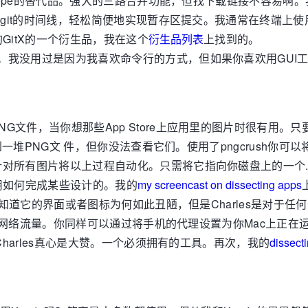
doscope的替代品。强大的三路合并功能，但找下载链接不容
到git的时间线，轻松简便地实现暂存区提交。我通常在终端上使
GitX的一个衍生品，我在这个
衍生品列表
上找到的。
应用。我没用过是因为我喜欢命令行的方式，但如果你喜欢用GUI
NG文件，当你想那些App Store上应用里的图片时很有用。只
到一堆PNG文 件，但你没法查看它们。使用了pngcrush你
可以针对所有图片将以上过程自动化。只需将它指向你磁盘上的一个
用如何完成某些设计的。我的
my screencast on dissecting apps
我不知道它的界面或者图标为何如此丑陋，但是Charles是对于任
的网络流量。你同样可以通过将手机的代理设置为你Mac上正在运行
harles真心是大赞。一个必须拥有的工具。再次，我的
dissect