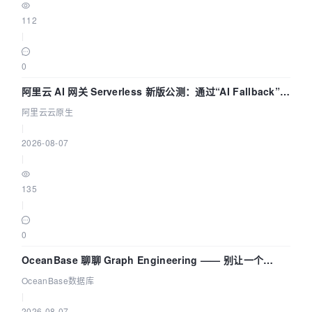
112
|
0
阿里云 AI 网关 Serverless 新版公测：通过“AI Fallback”与
拓扑可视化构建 AI 流量治理底座
阿里云云原生
|
2026-08-07
|
135
|
0
OceanBase 聊聊 Graph Engineering —— 别让一个
Agent 既当运动员又
OceanBase数据库
|
2026-08-07