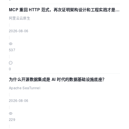
MCP 重回 HTTP 范式，再次证明架构设计和工程实践才是稀
缺资源
阿里云云原生
|
2026-08-06
|
537
|
0
为什么开源数据集成是 AI 时代的数据基础设施底座？
Apache SeaTunnel
|
2026-08-06
|
229
|