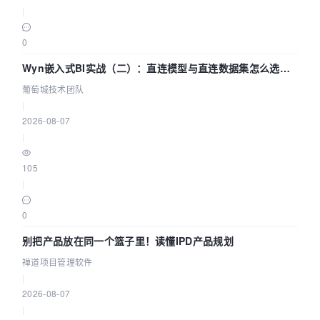
|
0
Wyn嵌入式BI实战（二）：直连模型与直连数据集怎么选，
参数为什么不生效？| 葡萄城技术团队
葡萄城技术团队
|
2026-08-07
|
105
|
0
别把产品放在同一个篮子里！读懂IPD产品规划
禅道项目管理软件
|
2026-08-07
|