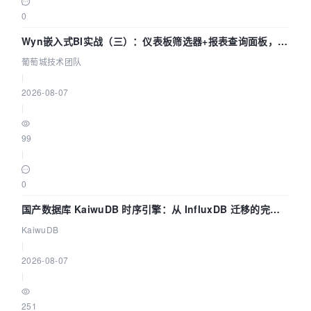
0
Wyn嵌入式BI实战（三）：仪表板筛选器+报表查询面板，参
数联动全闭环
葡萄城技术团队
|
2026-08-07
|
99
|
0
国产数据库 KaiwuDB 时序引擎：从 InfluxDB 迁移的完整
技术路径
KaiwuDB
|
2026-08-07
|
251