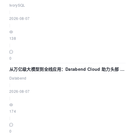
核——我们改得动吗？我们贡献了什么？
IvorySQL
|
2026-08-07
|
138
|
0
从万亿级大模型到全线应用：Databend Cloud 助力头部 AI
企业构建全链路 Trace 数据管道
Databend
|
2026-08-07
|
174
|
0