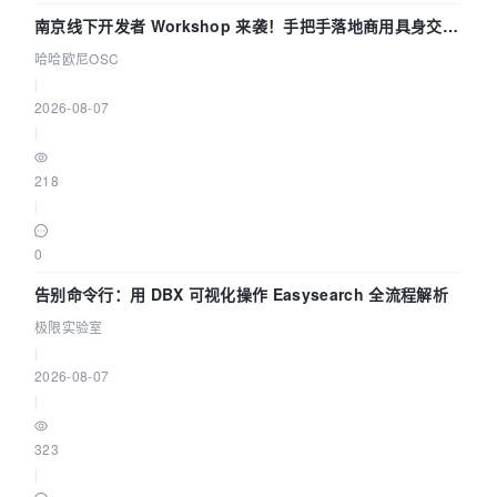
南京线下开发者 Workshop 来袭！手把手落地商用具身交互
智能 Agent 应用
哈哈欧尼OSC
|
2026-08-07
|
218
|
0
告别命令行：用 DBX 可视化操作 Easysearch 全流程解析
极限实验室
|
2026-08-07
|
323
|