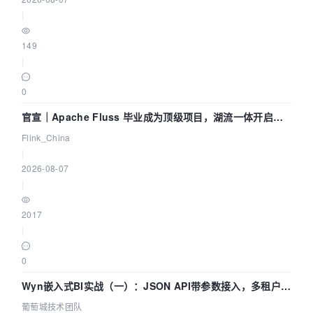
|
149
|
0
官宣｜Apache Fluss 毕业成为顶级项目，湖流一体开启
Agentic Lake 全面实时化时代
Flink_China
|
2026-08-07
|
2017
|
0
Wyn嵌入式BI实战（一）：JSON API带参数接入，多租户数
据源配置指南 | 葡萄城技术团队
葡萄城技术团队