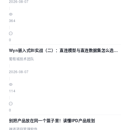
2026-08-07
|
364
|
0
Wyn嵌入式BI实战（二）：直连模型与直连数据集怎么选，
参数为什么不生效？| 葡萄城技术团队
葡萄城技术团队
|
2026-08-07
|
114
|
0
别把产品放在同一个篮子里！读懂IPD产品规划
禅道项目管理软件