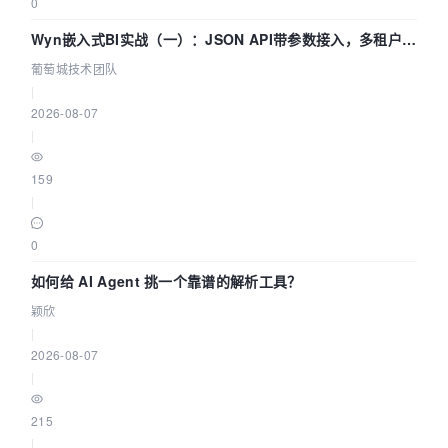
0
Wyn嵌入式BI实战（一）：JSON API带参数接入，多租户数
据源配置指南 | 葡萄城技术团队
葡萄城技术团队
|
2026-08-07
|
159
|
0
如何给 AI Agent 挑一个靠谱的解析工具？
颖欣
|
2026-08-07
|
215
|