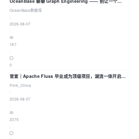
OceanBase 聊聊 Graph Engineering —— 别让一个
Agent 既当运动员又
OceanBase数据库
|
2026-08-07
|
167
|
0
官宣｜Apache Fluss 毕业成为顶级项目，湖流一体开启
Agentic Lake 全面实时化时代
Flink_China
|
2026-08-07
|
2375
|