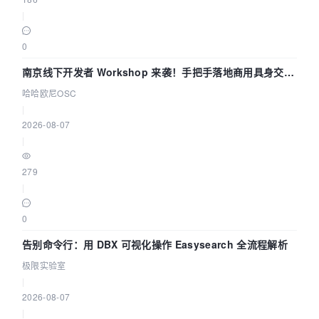
|
0
南京线下开发者 Workshop 来袭！手把手落地商用具身交互
智能 Agent 应用
哈哈欧尼OSC
|
2026-08-07
|
279
|
0
告别命令行：用 DBX 可视化操作 Easysearch 全流程解析
极限实验室
|
2026-08-07
|