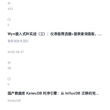
432
|
0
Wyn嵌入式BI实战（三）：仪表板筛选器+报表查询面板，参
数联动全闭环
葡萄城技术团队
|
2026-08-07
|
99
|
0
国产数据库 KaiwuDB 时序引擎：从 InfluxDB 迁移的完整
技术路径
KaiwuDB
|