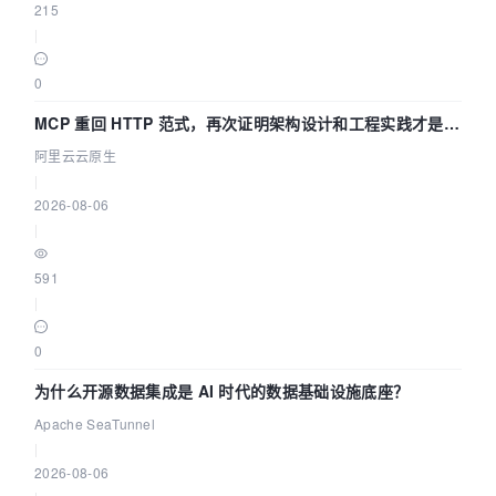
215
|
0
MCP 重回 HTTP 范式，再次证明架构设计和工程实践才是稀
缺资源
阿里云云原生
|
2026-08-06
|
591
|
0
为什么开源数据集成是 AI 时代的数据基础设施底座？
Apache SeaTunnel
|
2026-08-06