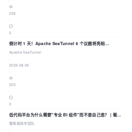
|
236
|
0
倒计时 1 天！Apache SeaTunnel 6 个议题将亮相
Community Over Code Asia 2026
Apache SeaTunnel
|
2026-08-06
|
203
|
0
低代码平台为什么需要"专业 BI 组件"而不是自己造？ | 葡萄
城技术团队
葡萄城技术团队
|