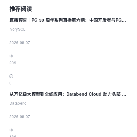
推荐阅读
直播预告｜PG 30 周年系列直播第六期：中国开发者与PG内
核——我们改得动吗？我们贡献了什么？
IvorySQL
|
2026-08-07
|
209
|
0
从万亿级大模型到全线应用：Databend Cloud 助力头部 AI
企业构建全链路 Trace 数据管道
Databend
|
2026-08-07
|
186