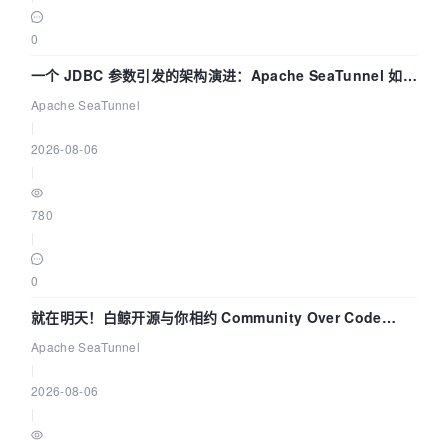
0
一个 JDBC 参数引发的架构演进：Apache SeaTunnel 如何
解决数据同步中的“定时 Flush”难题
Apache SeaTunnel
|
2026-08-06
|
780
|
0
就在明天！白鲸开源与你相约 Community Over Code
Asia 2026 主题演讲！
Apache SeaTunnel
|
2026-08-06
|