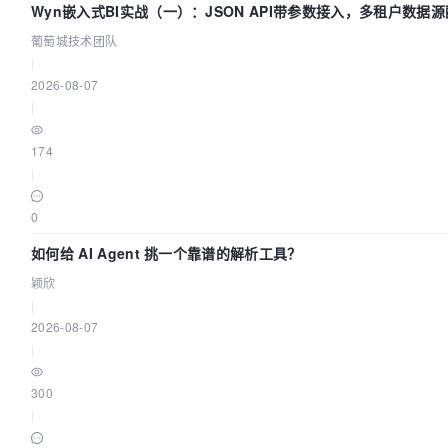
Wyn嵌入式BI实战（一）：JSON API带参数接入，多租户数据源配
萄城技术团队
葡萄城技术团队
|
2026-08-07
|
174
|
0
如何给 AI Agent 挑一个靠谱的解析工具？
颖欣
|
2026-08-07
|
300
|