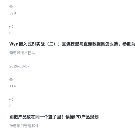
590
|
0
Wyn嵌入式BI实战（二）：直连模型与直连数据集怎么选，参数
效？| 葡萄城技术团队
葡萄城技术团队
|
2026-08-07
|
114
|
0
别把产品放在同一个篮子里！读懂IPD产品规划
禅道项目管理软件
|