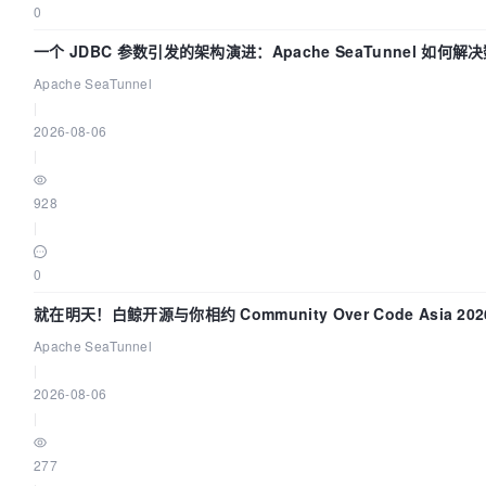
0
一个 JDBC 参数引发的架构演进：Apache SeaTunnel 如何
的“定时 Flush”难题
Apache SeaTunnel
|
2026-08-06
|
928
|
0
就在明天！白鲸开源与你相约 Community Over Code Asia 20
讲！
Apache SeaTunnel
|
2026-08-06
|
277