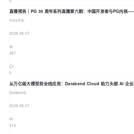
0
直播预告｜PG 30 周年系列直播第六期：中国开发者与PG内核
吗？我们贡献了什么？
IvorySQL
|
2026-08-07
|
387
|
0
从万亿级大模型到全线应用：Databend Cloud 助力头部 AI 
Trace 数据管道
Databend
|
2026-08-07
|
310
|