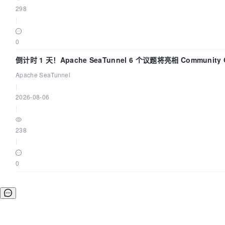
298
|
0
倒计时 1 天！Apache SeaTunnel 6 个议题将亮相 Community O
Asia 2026
Apache SeaTunnel
|
2026-08-06
|
238
|
0