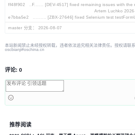
ff48f902
..F....... [DEV-4517] fixed remaining issues with the 
Artem Luchko
2026
e7bba5e2
.......... [ZBX-27646] fixed Selenium test testForm
Natalja Romancaka
2026
master 分支：
2026-08-07
74edde24
.........T [ZBX-25042] removed DISCARD option f
Kamil Florowski
2026
本站新闻禁止未经授权转载，违者依法追究相关法律责任。授权请联
oscbianji#oschina.cn
评论: 0
推荐阅读