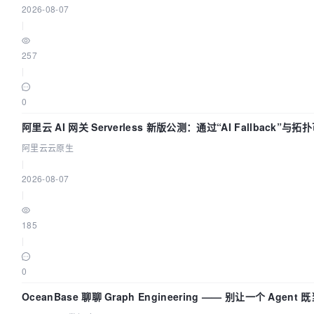
2026-08-07
|
257
|
0
阿里云 AI 网关 Serverless 新版公测：通过“AI Fallback”与
AI 流量治理底座
阿里云云原生
|
2026-08-07
|
185
|
0
OceanBase 聊聊 Graph Engineering —— 别让一个 Agen