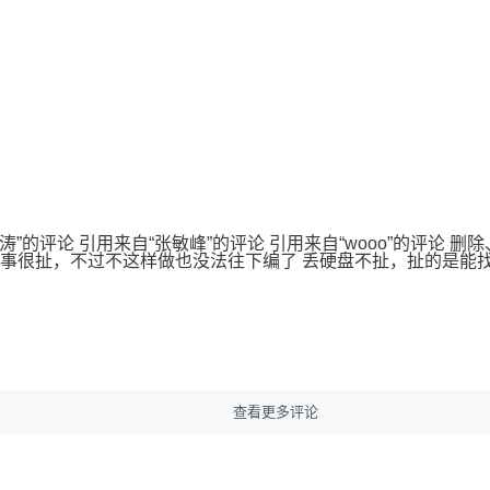
涛”的评论 引用来自“张敏峰”的评论 引用来自“wooo”的评论
这事很扯，不过不这样做也没法往下编了 丢硬盘不扯，扯的是能
查看更多评论