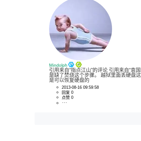
Mindolph
引用来自“指点江山”的评论 引用来自“袁国
是缺了焚烧这个步骤。 越狱里面丢硬盘
是可以恢复硬盘的
2013-08-16 09:59:58
回复 0
点赞 0