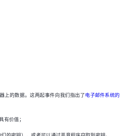
了邮件服务器上的数据。这两起事件向我们指出了
电子邮件系统的
具有价值；
cle管理他们的密钥），或者可以通过恶意程序窃取到密钥。