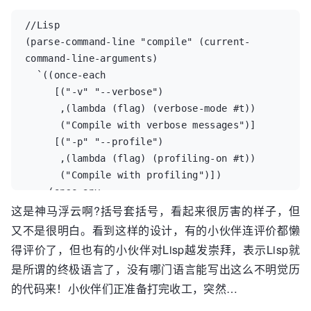
//Lisp

(parse-command-line "compile" (current-
command-line-arguments)

  `((once-each

     [("-v" "--verbose")

      ,(lambda (flag) (verbose-mode #t))

      ("Compile with verbose messages")]

     [("-p" "--profile")

      ,(lambda (flag) (profiling-on #t))

      ("Compile with profiling")])

    (once-any

这是神马浮云啊?括号套括号，看起来很厉害的样子，但
     [("-o" "--optimize-1")

      ,(lambda (flag) (optimize-level 1))

又不是很明白。看到这样的设计，有的小伙伴连评价都懒
      ("Compile with optimization level 1")]

得评价了，但也有的小伙伴对Lisp越发崇拜，表示Lisp就
     [("--optimize-2")

是所谓的终极语言了，没有哪门语言能写出这么不明觉历
      ,(lambda (flag) (optimize-level 2))

的代码来！小伙伴们正准备打完收工，突然…
      (("Compile with optimization level 2,"

        "which implies all optimizations of 