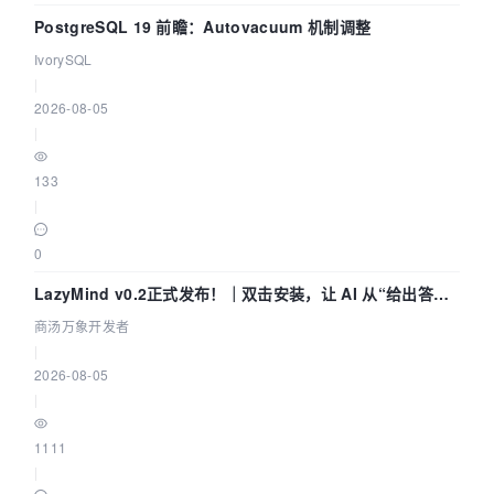
PostgreSQL 19 前瞻：Autovacuum 机制调整
IvorySQL
|
2026-08-05
|
133
|
0
LazyMind v0.2正式发布！｜双击安装，让 AI 从“给出答案”
走到“完成交付”
商汤万象开发者
|
2026-08-05
|
1111
|