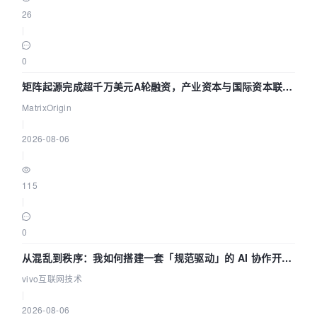
26
|
0
矩阵起源完成超千万美元A轮融资，产业资本与国际资本联手
押注企业级AI基础设施赛道
MatrixOrigin
|
2026-08-06
|
115
|
0
从混乱到秩序：我如何搭建一套「规范驱动」的 AI 协作开发
体系
vivo互联网技术
|
2026-08-06