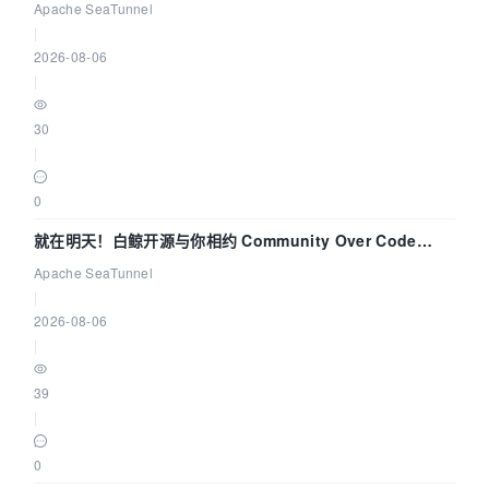
解决数据同步中的“定时 Flush”难题
Apache SeaTunnel
|
2026-08-06
|
30
|
0
就在明天！白鲸开源与你相约 Community Over Code
Asia 2026 主题演讲！
Apache SeaTunnel
|
2026-08-06
|
39
|
0