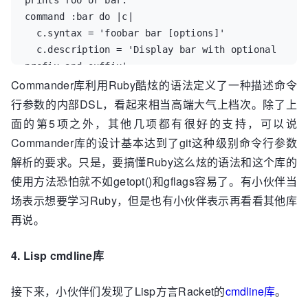
prints foo or bar.'

command :bar do |c|

    return 0;

  c.syntax = 'foobar bar [options]'

  c.description = 'Display bar with optional 
prefix and suffix'

Commander库利用Ruby酷炫的语法定义了一种描述命令
  c.option '--prefix STRING', String, 'Adds a 
prefix to bar'

行参数的内部DSL，看起来相当高端大气上档次。除了上
  c.option '--suffix STRING', String, 'Adds a 
面的第5项之外，其他几项都有很好的支持，可以说
suffix to bar'

Commander库的设计基本达到了git这种级别命令行参数
  c.action do |args, options|

解析的要求。只是，要搞懂Ruby这么炫的语法和这个库的
    options.default :prefix => '(', :suffix 
使用方法恐怕就不如getopt()和gflags容易了。有小伙伴当
=> ')'

场表示想要学习Ruby，但是也有小伙伴表示再看看其他库
    say "#{options.prefix}bar#
{options.suffix}"

再说。
  end

end

4. Lisp cmdline库
$ foobar bar

# => (bar)

接下来，小伙伴们发现了Lisp方言Racket的
cmdline库
。
$ foobar bar --suffix '}' --prefix '{'
