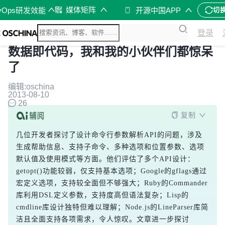
媒体矩阵
vOps研发效能
开源中国APP
切
登录
数据即代码，我和我的小伙伴们都惊呆
了
编辑:oschina
2013-08-10
26
复制
几位开发者探讨了设计命令行参数解析API的问题，涉及
生成帮助信息、支持子命令、多种选项和位置参数、选项
默认值及使用模式等方面。他们评估了多个API设计：
getopt()功能较弱，仅支持基本选项；Google的gflags通过
宏定义选项，支持较全面但不够强大；Ruby的Commander
库利用DSL定义参数，支持度高但语法复杂；Lisp的
cmdline库设计独特但难以理解；Node.js的LineParser库简
洁且全面支持各项需求，令人惊叹。文章进一步探讨