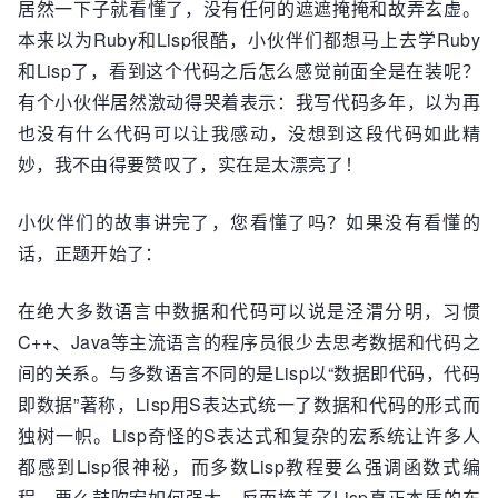
居然一下子就看懂了，没有任何的遮遮掩掩和故弄玄虚。
        ],

本来以为Ruby和Lisp很酷，小伙伴们都想马上去学Ruby
        parameters : [

和Lisp了，看到这个代码之后怎么感觉前面全是在装呢？
            [ null, 'host', 'adb server 
有个小伙伴居然激动得哭着表示：我写代码多年，以为再
hostname or IP address', null ],

也没有什么代码可以让我感动，没想到这段代码如此精
            [ 'p', 'port', 'adb server port', 
5037 ]

妙，我不由得要赞叹了，实在是太漂亮了！
        ]

    },

小伙伴们的故事讲完了，您看懂了吗？如果没有看懂的
    usages : [

话，正题开始了：
        [ 'connect', ['host', '[port]'], 
null, 'connect to adb server', adb_connect ],

在绝大多数语言中数据和代码可以说是泾渭分明，习惯
        [ 'connect', [ 'l' ], null, 'connect 
C++、Java等主流语言的程序员很少去思考数据和代码之
to the local adb server', adb_connect ],

间的关系。与多数语言不同的是Lisp以“数据即代码，代码
        [ 'disconnect', null, null, 
'disconnect from adb server', adb_disconnect 
即数据”著称，Lisp用S表达式统一了数据和代码的形式而
],

独树一帜。Lisp奇怪的S表达式和复杂的宏系统让许多人
        [ 'install', ['r'], ['package'], 
都感到Lisp很神秘，而多数Lisp教程要么强调函数式编
'install package', adb_install ],

程，要么鼓吹宏如何强大，反而掩盖了Lisp真正本质的东