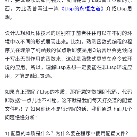
        [ null, ['h'], null, 'help', adb_help 
西，为此我曾写过一篇
《Lisp的永恒之道》
介绍Lisp思
],

想。
    ]

};

设计思想和具体技术的区别在于前者往往可以在不同的环
try {

境中以不同的形式展现出来。比如，熟悉函数式编程的程
    var lineparser = require('lineparser');

序员在理解了纯函数的优点后即使是用C语言也会更倾向
    var parser = lineparser.init(meta);

于写出无副作用的函数来，这就是函数式思想在命令式环
    // adb_install will be invoked

境的应用。所以，理解Lisp思想一定要能在非Lisp环境应
    parser.parse(['install', '-r', 
用，才算是融汇贯通。
'/pkgs/bird.apk']);

}

catch (e) {

如果真正理解了Lisp的本质，那所谓的“数据即代码，代码
    console.error(e);

即数据”一点儿也不神秘，这不就是我们每天打交道的配置
文件吗！？如果你还不是很理解的话，我们通过下面几个
问题慢慢分析：
1) 配置的本质是什么？为什么要在程序中使用配置文件？