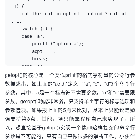
-1) {

    int this_option_optind = optind ? optind 
: 1;

    switch (c) {

    case 'a':

        printf ("option a");

        aopt = 1;

        break;

    case 'c':

getopt()的核心是一个类似printf的格式字符串的命令行参
        printf ("option c with value '%s'", 
optarg);

数描述串，如上面的”ac:d:”定义了”a”, “c”，”d”3个命令行
        copt = optarg;

参数，其中，a是一个标志符不需要参数，”c”和”d”需要跟
        break;

参数。getopt()功能非常弱，只支持单个字符的标志选项和
    case 'd':

参数选项。如果按上面的5点来比对，基本上只能说是勉
        printf ("option d with value '%s'", 
强支持第3点，其他几项只能靠程序自己来实现了，所
optarg);

以，想直接基于getopt()实现一个像git这样复杂的命令行
        dopt = optarg;

        break;

参数是不可能的，只有自己来做很多的解析工作。小伙伴