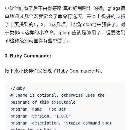
port");

小伙伴们看了后不由得感叹“真心好用啊”！的确，gflags简
int main(int argc, char** argv) {

单地通过几个宏就定义了命令行选项，基本上很好的支持
    ::google::ParseCommandLineFlags(&argc, 
了上面提到的1，3，4这几项，比起getopt()来强多了。对
&argv, true);

于类似cp这样的小命令，gflags应该是够用了，但要达到
git这种级别就显得有些单薄了。
    printf("Server module id: %s", 
FLAGS_module_id.c_str());

3. Ruby Commander
    if (FLAGS_daemon) {

接下来小伙伴们又发现了Ruby Commander库：
      printf("Run as daemon: %d", 
FLAGS_daemon);

    }

//Ruby

    if (FLAGS_memory_pool) {

# :name is optional, otherwise uses the 
      printf("Use memory pool: %d", 
basename of this executable

FLAGS_daemon);

program :name, 'Foo Bar'

    }

program :version, '1.0.0'

program :description, 'Stupid command that 
    Server server;
