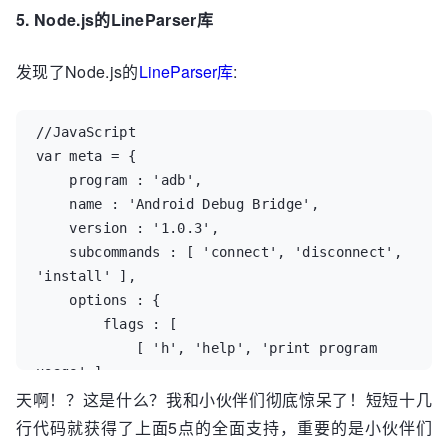
5. Node.js的LineParser库
level 1"))])

    (multi

发现了Node.js的
     [("-l" "--link-flags")

LineParser库
:
      ,(lambda (flag lf) (link-flags (cons lf 
(link-flags))))

//JavaScript

      ("Add a flag <lf> for the linker" 
var meta = {

"lf")]))

    program : 'adb',

   (lambda (flag-accum file) file)

    name : 'Android Debug Bridge',

    version : '1.0.3',

    subcommands : [ 'connect', 'disconnect', 
'install' ],

    options : {

        flags : [

            [ 'h', 'help', 'print program 
usage' ],

天啊！？这是什么？我和小伙伴们彻底惊呆了！短短十几
            [ 'r', 'reinstall', 'reinstall 
package' ],

行代码就获得了上面5点的全面支持，重要的是小伙伴们
            [ 'l', 'localhost', 'localhost' ]
