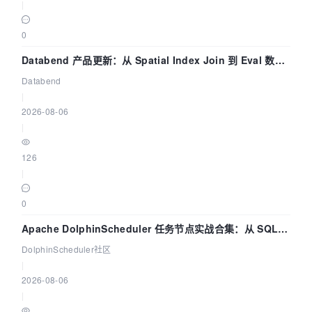
|
0
Databend 产品更新：从 Spatial Index Join 到 Eval 数据
管道
Databend
|
2026-08-06
|
126
|
0
Apache DolphinScheduler 任务节点实战合集：从 SQL、
DataX 到 Spark、Flink 一次配置全打通
DolphinScheduler社区
|
2026-08-06
|