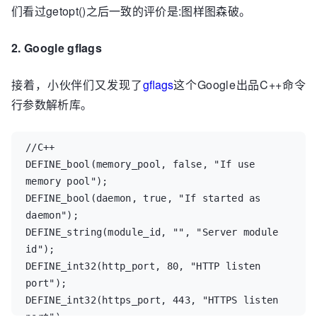
    case '?':

们看过getopt()之后一致的评价是:图样图森破。
        break;

    default:

2. Google gflags
        printf ("?? getopt returned character 
code 0%o ??", c);

接着，小伙伴们又发现了
gflags
这个Google出品C++命令
    }

行参数解析库。
//C++

DEFINE_bool(memory_pool, false, "If use 
memory pool");

DEFINE_bool(daemon, true, "If started as 
daemon");

DEFINE_string(module_id, "", "Server module 
id");

DEFINE_int32(http_port, 80, "HTTP listen 
port");

DEFINE_int32(https_port, 443, "HTTPS listen 