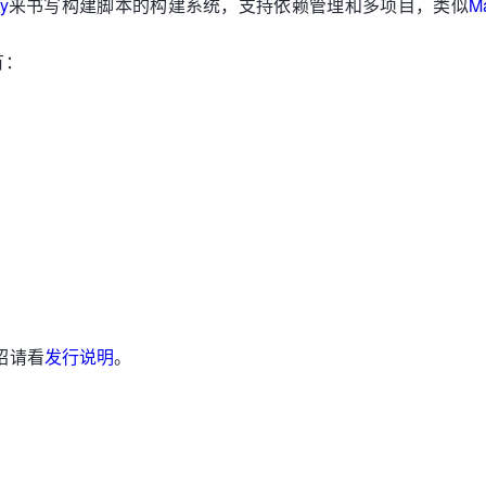
y
来书写构建脚本的构建系统，支持依赖管理和多项目，类似
M
有：
绍请看
发行说明
。