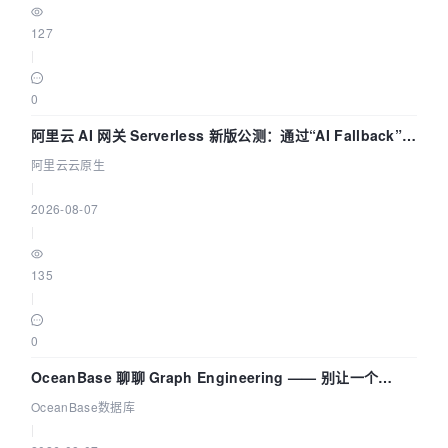
127
|
0
阿里云 AI 网关 Serverless 新版公测：通过“AI Fallback”与
拓扑可视化构建 AI 流量治理底座
阿里云云原生
|
2026-08-07
|
135
|
0
OceanBase 聊聊 Graph Engineering —— 别让一个
Agent 既当运动员又
OceanBase数据库
|