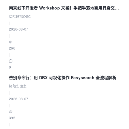
南京线下开发者 Workshop 来袭！手把手落地商用具身交互
智能 Agent 应用
哈哈欧尼OSC
|
2026-08-07
|
266
|
0
告别命令行：用 DBX 可视化操作 Easysearch 全流程解析
极限实验室
|
2026-08-07
|
395
|