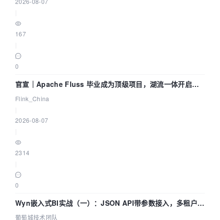
2026-08-07
|
167
|
0
官宣｜Apache Fluss 毕业成为顶级项目，湖流一体开启
Agentic Lake 全面实时化时代
Flink_China
|
2026-08-07
|
2314
|
0
Wyn嵌入式BI实战（一）：JSON API带参数接入，多租户数
据源配置指南 | 葡萄城技术团队
葡萄城技术团队