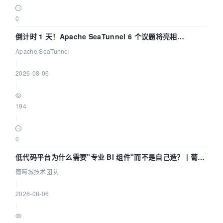
0
倒计时 1 天！Apache SeaTunnel 6 个议题将亮相
Community Over Code Asia 2026
Apache SeaTunnel
|
2026-08-06
|
194
|
0
低代码平台为什么需要"专业 BI 组件"而不是自己造？ | 葡萄
城技术团队
葡萄城技术团队
|
2026-08-06
|