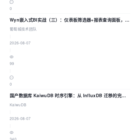
0
Wyn嵌入式BI实战（三）：仪表板筛选器+报表查询面板，参
数联动全闭环
葡萄城技术团队
|
2026-08-07
|
99
|
0
国产数据库 KaiwuDB 时序引擎：从 InfluxDB 迁移的完整
技术路径
KaiwuDB
|
2026-08-07
|
340