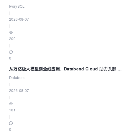
核——我们改得动吗？我们贡献了什么？
IvorySQL
|
2026-08-07
|
200
|
0
从万亿级大模型到全线应用：Databend Cloud 助力头部 AI
企业构建全链路 Trace 数据管道
Databend
|
2026-08-07
|
181
|
0