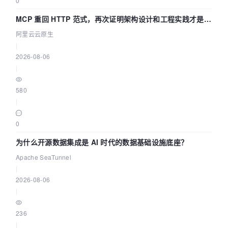
0
MCP 重回 HTTP 范式，再次证明架构设计和工程实践才是稀
缺资源
阿里云云原生
|
2026-08-06
|
580
|
0
为什么开源数据集成是 AI 时代的数据基础设施底座？
Apache SeaTunnel
|
2026-08-06
|
236
|