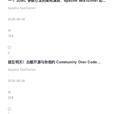
一个 JDBC 参数引发的架构演进：Apache SeaTunnel 如何
解决数据同步中的“定时 Flush”难题
Apache SeaTunnel
|
2026-08-06
|
769
|
0
就在明天！白鲸开源与你相约 Community Over Code
Asia 2026 主题演讲！
Apache SeaTunnel
|
2026-08-06
|
208
|