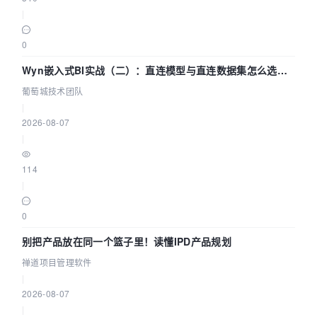
|
0
Wyn嵌入式BI实战（二）：直连模型与直连数据集怎么选，
参数为什么不生效？| 葡萄城技术团队
葡萄城技术团队
|
2026-08-07
|
114
|
0
别把产品放在同一个篮子里！读懂IPD产品规划
禅道项目管理软件
|
2026-08-07
|