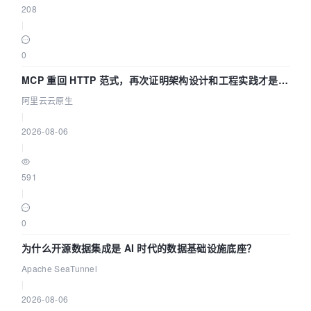
208
|
0
MCP 重回 HTTP 范式，再次证明架构设计和工程实践才是稀
缺资源
阿里云云原生
|
2026-08-06
|
591
|
0
为什么开源数据集成是 AI 时代的数据基础设施底座？
Apache SeaTunnel
|
2026-08-06