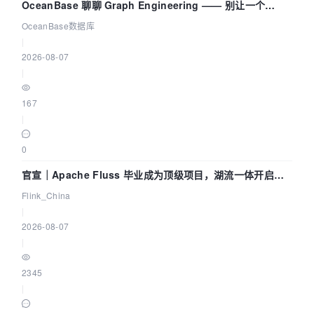
OceanBase 聊聊 Graph Engineering —— 别让一个
Agent 既当运动员又
OceanBase数据库
|
2026-08-07
|
167
|
0
官宣｜Apache Fluss 毕业成为顶级项目，湖流一体开启
Agentic Lake 全面实时化时代
Flink_China
|
2026-08-07
|
2345
|