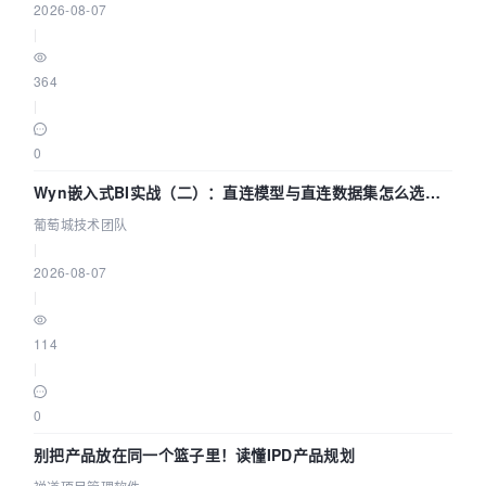
2026-08-07
|
364
|
0
Wyn嵌入式BI实战（二）：直连模型与直连数据集怎么选，
参数为什么不生效？| 葡萄城技术团队
葡萄城技术团队
|
2026-08-07
|
114
|
0
别把产品放在同一个篮子里！读懂IPD产品规划