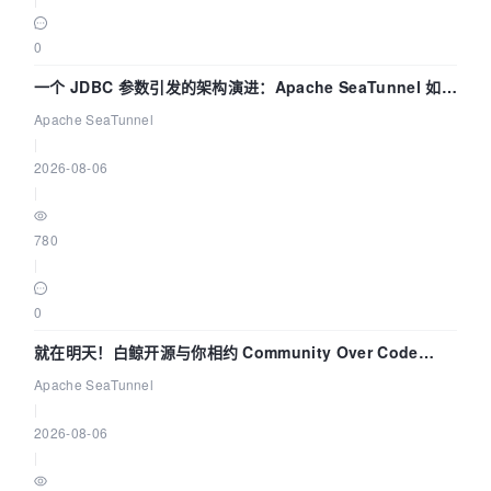
0
一个 JDBC 参数引发的架构演进：Apache SeaTunnel 如何
解决数据同步中的“定时 Flush”难题
Apache SeaTunnel
|
2026-08-06
|
780
|
0
就在明天！白鲸开源与你相约 Community Over Code
Asia 2026 主题演讲！
Apache SeaTunnel
|
2026-08-06
|