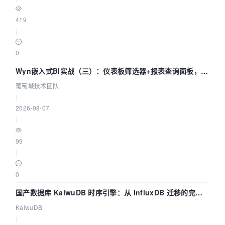
419
|
0
Wyn嵌入式BI实战（三）：仪表板筛选器+报表查询面板，参
数联动全闭环
葡萄城技术团队
|
2026-08-07
|
99
|
0
国产数据库 KaiwuDB 时序引擎：从 InfluxDB 迁移的完整
技术路径
KaiwuDB
|