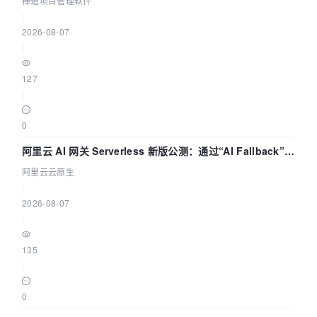
禅道项目管理软件
|
2026-08-07
|
127
|
0
阿里云 AI 网关 Serverless 新版公测：通过“AI Fallback”与
拓扑可视化构建 AI 流量治理底座
阿里云云原生
|
2026-08-07
|
135
|
0