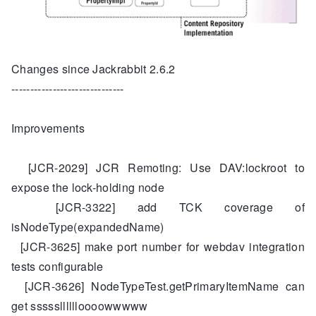
Changes since Jackrabbit 2.6.2
------------------------------
Improvements
[JCR-2029] JCR Remoting: Use DAV:lockroot to
expose the lock-holding node
[JCR-3322] add TCK coverage of
isNodeType(expandedName)
[JCR-3625] make port number for webdav integration
tests configurable
[JCR-3626] NodeTypeTest.getPrimaryItemName can
get ssssslllllloooowwwww