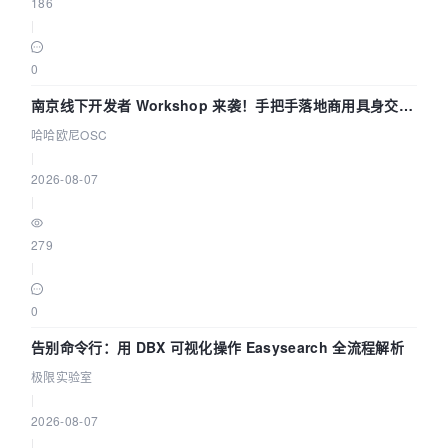
186
|
0
南京线下开发者 Workshop 来袭！手把手落地商用具身交互
智能 Agent 应用
哈哈欧尼OSC
|
2026-08-07
|
279
|
0
告别命令行：用 DBX 可视化操作 Easysearch 全流程解析
极限实验室
|
2026-08-07
|