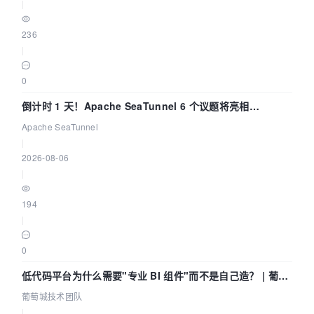
|
236
|
0
倒计时 1 天！Apache SeaTunnel 6 个议题将亮相
Community Over Code Asia 2026
Apache SeaTunnel
|
2026-08-06
|
194
|
0
低代码平台为什么需要"专业 BI 组件"而不是自己造？ | 葡萄
城技术团队
葡萄城技术团队
|