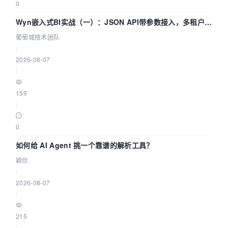
0
Wyn嵌入式BI实战（一）：JSON API带参数接入，多租户数
据源配置指南 | 葡萄城技术团队
葡萄城技术团队
|
2026-08-07
|
159
|
0
如何给 AI Agent 挑一个靠谱的解析工具？
颖欣
|
2026-08-07
|
215
|