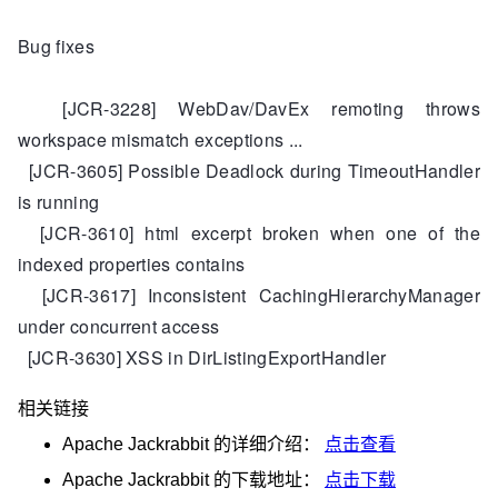
Bug fixes
[JCR-3228] WebDav/DavEx remoting throws
workspace mismatch exceptions ...
[JCR-3605] Possible Deadlock during TimeoutHandler
is running
[JCR-3610] html excerpt broken when one of the
indexed properties contains
[JCR-3617] Inconsistent CachingHierarchyManager
under concurrent access
[JCR-3630] XSS in DirListingExportHandler
相关链接
Apache Jackrabbit
的详细介绍：
点击查看
Apache Jackrabbit
的下载地址：
点击下载