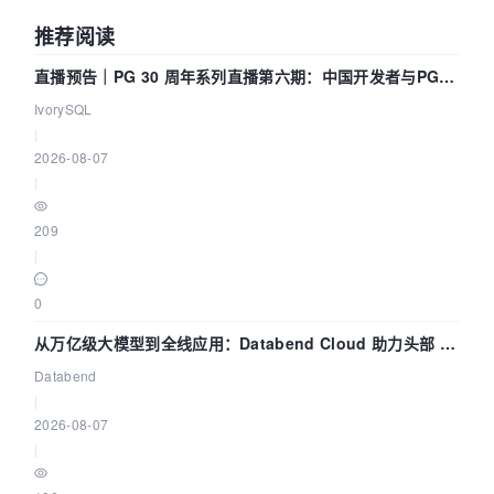
推荐阅读
直播预告｜PG 30 周年系列直播第六期：中国开发者与PG内
核——我们改得动吗？我们贡献了什么？
IvorySQL
|
2026-08-07
|
209
|
0
从万亿级大模型到全线应用：Databend Cloud 助力头部 AI
企业构建全链路 Trace 数据管道
Databend
|
2026-08-07
|