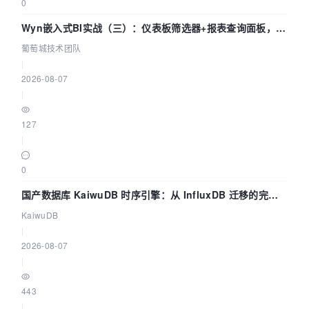
0
Wyn嵌入式BI实战（三）：仪表板筛选器+报表查询面板，参
数联动全闭环
葡萄城技术团队
|
2026-08-07
|
127
|
0
国产数据库 KaiwuDB 时序引擎：从 InfluxDB 迁移的完整
技术路径
KaiwuDB
|
2026-08-07
|
443
|