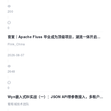
|
200
|
0
官宣｜Apache Fluss 毕业成为顶级项目，湖流一体开启
Agentic Lake 全面实时化时代
Flink_China
|
2026-08-07
|
2648
|
0
Wyn嵌入式BI实战（一）：JSON API带参数接入，多租户数
据源配置指南 | 葡萄城技术团队
葡萄城技术团队
|