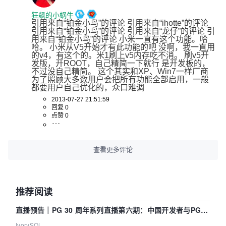
狂飙的小蜗牛
引用来自“铂金小鸟”的评论 引用来自“ihotte”的评论 
引用来自“铂金小鸟”的评论 引用来自“龙仔”的评论 引
用来自“铂金小鸟”的评论 小米一直有这个功能。哈
哈。 小米从V5开始才有此功能的吧 没啊，我一直用
的v4，有这个的。米1刷上v5内存吃不消。 刷v5开
发版，开ROOT，自己精简一下就行 是开发板的，
不过没自己精简。 这个其实和XP、Win7一样厂商
为了照顾大多数用户会把所有功能全部启用，一般
都要用户自己优化的，众口难调
2013-07-27 21:51:59
回复 0
点赞 0
查看更多评论
推荐阅读
直播预告｜PG 30 周年系列直播第六期：中国开发者与PG内
核——我们改得动吗？我们贡献了什么？
IvorySQL