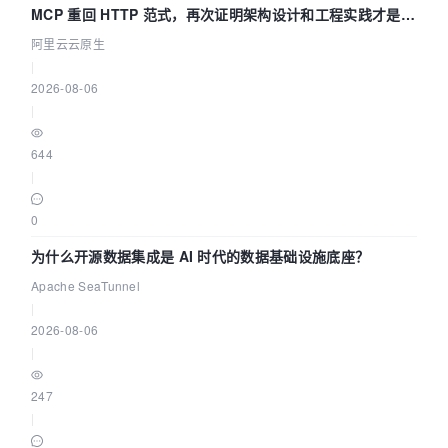
MCP 重回 HTTP 范式，再次证明架构设计和工程实践才是稀
缺资源
阿里云云原生
|
2026-08-06
|
644
|
0
为什么开源数据集成是 AI 时代的数据基础设施底座？
Apache SeaTunnel
|
2026-08-06
|
247
|