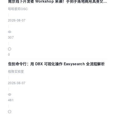
南京线下开发者 Workshop 来袭！手把手落地商用具身交互
智能 Agent 应用
哈哈欧尼OSC
|
2026-08-07
|
307
|
0
告别命令行：用 DBX 可视化操作 Easysearch 全流程解析
极限实验室
|
2026-08-07
|
481
|