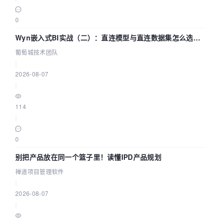
0
Wyn嵌入式BI实战（二）：直连模型与直连数据集怎么选，
参数为什么不生效？| 葡萄城技术团队
葡萄城技术团队
|
2026-08-07
|
114
|
0
别把产品放在同一个篮子里！读懂IPD产品规划
禅道项目管理软件
|
2026-08-07
|