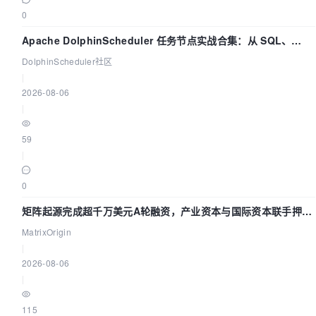
0
Apache DolphinScheduler 任务节点实战合集：从 SQL、
DataX 到 Spark、Flink 一次配置全打通
DolphinScheduler社区
|
2026-08-06
|
59
|
0
矩阵起源完成超千万美元A轮融资，产业资本与国际资本联手押注
企业级AI基础设施赛道
MatrixOrigin
|
2026-08-06
|
115