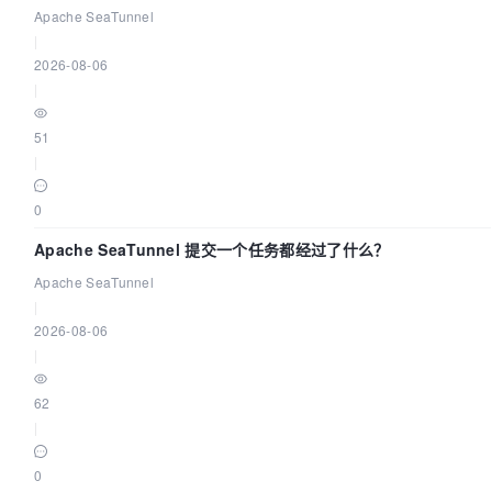
Over Code Asia 2026
Apache SeaTunnel
|
2026-08-06
|
51
|
0
Apache SeaTunnel 提交一个任务都经过了什么？
Apache SeaTunnel
|
2026-08-06
|
62
|
0