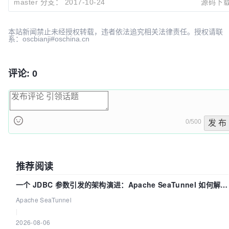
master 分支：
2017-10-24
源码下
本站新闻禁止未经授权转载，违者依法追究相关法律责任。授权请联
系：oscbianji#oschina.cn
评论: 0
0/500
发 布
推荐阅读
一个 JDBC 参数引发的架构演进：Apache SeaTunnel 如何解决
数据同步中的“定时 Flush”难题
Apache SeaTunnel
|
2026-08-06