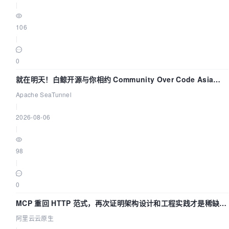
|
106
|
0
就在明天！白鲸开源与你相约 Community Over Code Asia
2026 主题演讲！
Apache SeaTunnel
|
2026-08-06
|
98
|
0
MCP 重回 HTTP 范式，再次证明架构设计和工程实践才是稀缺资
源
阿里云云原生