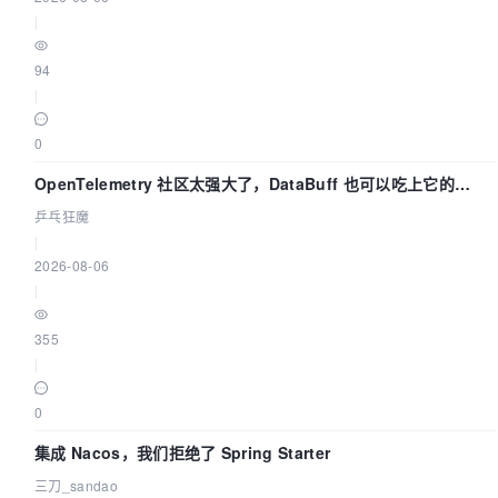
|
94
|
0
OpenTelemetry 社区太强大了，DataBuff 也可以吃上它的
eBPF 链路了
乒乓狂魔
|
2026-08-06
|
355
|
0
集成 Nacos，我们拒绝了 Spring Starter
三刀_sandao