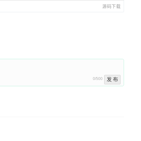
源码下载
0/500
发 布