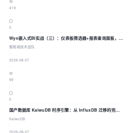
419
|
0
Wyn嵌入式BI实战（三）：仪表板筛选器+报表查询面板，参
数联动全闭环
葡萄城技术团队
|
2026-08-07
|
99
|
0
国产数据库 KaiwuDB 时序引擎：从 InfluxDB 迁移的完整
技术路径
KaiwuDB
|
2026-08-07