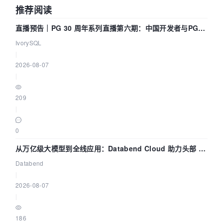
推荐阅读
直播预告｜PG 30 周年系列直播第六期：中国开发者与PG内
核——我们改得动吗？我们贡献了什么？
IvorySQL
|
2026-08-07
|
209
|
0
从万亿级大模型到全线应用：Databend Cloud 助力头部 AI
企业构建全链路 Trace 数据管道
Databend
|
2026-08-07
|
186