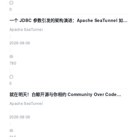
0
一个 JDBC 参数引发的架构演进：Apache SeaTunnel 如何
解决数据同步中的“定时 Flush”难题
Apache SeaTunnel
|
2026-08-06
|
780
|
0
就在明天！白鲸开源与你相约 Community Over Code
Asia 2026 主题演讲！
Apache SeaTunnel
|
2026-08-06
|
215