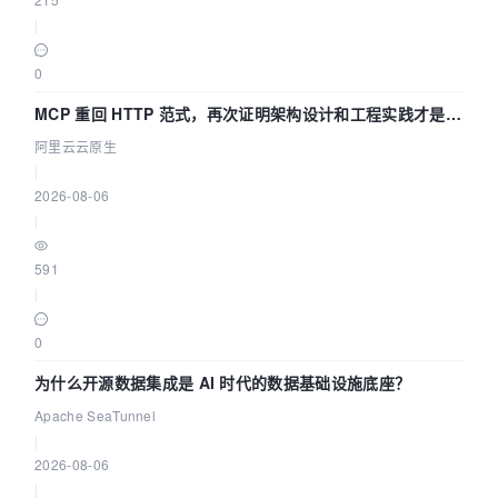
|
0
MCP 重回 HTTP 范式，再次证明架构设计和工程实践才是稀
缺资源
阿里云云原生
|
2026-08-06
|
591
|
0
为什么开源数据集成是 AI 时代的数据基础设施底座？
Apache SeaTunnel
|
2026-08-06
|