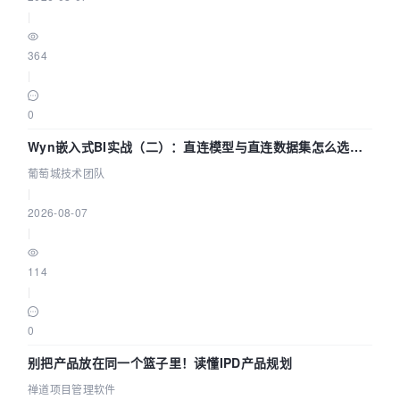
|
364
|
0
Wyn嵌入式BI实战（二）：直连模型与直连数据集怎么选，
参数为什么不生效？| 葡萄城技术团队
葡萄城技术团队
|
2026-08-07
|
114
|
0
别把产品放在同一个篮子里！读懂IPD产品规划
禅道项目管理软件