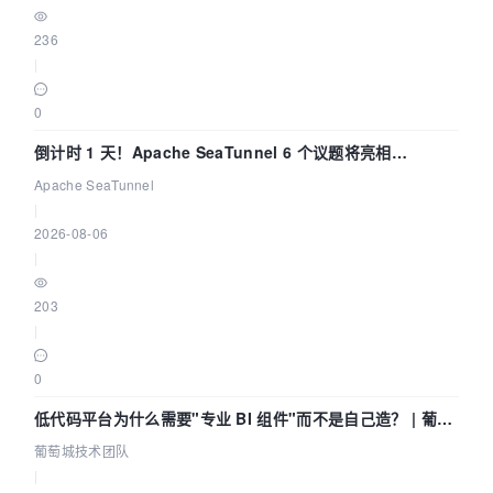
236
|
0
倒计时 1 天！Apache SeaTunnel 6 个议题将亮相
Community Over Code Asia 2026
Apache SeaTunnel
|
2026-08-06
|
203
|
0
低代码平台为什么需要"专业 BI 组件"而不是自己造？ | 葡萄
城技术团队
葡萄城技术团队
|