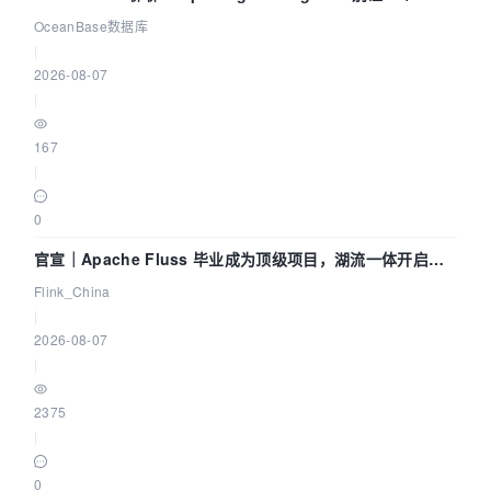
Agent 既当运动员又
OceanBase数据库
|
2026-08-07
|
167
|
0
官宣｜Apache Fluss 毕业成为顶级项目，湖流一体开启
Agentic Lake 全面实时化时代
Flink_China
|
2026-08-07
|
2375
|
0