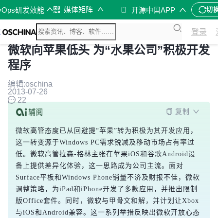
媒体矩阵
vOps研发效能
开源中国APP
切
登录
微软向苹果低头 为“水果公司”积极开发
程序
编辑:oschina
2013-07-26
22
复制
微软高管态度已从回避提“苹果”转为积极为其开发应用，
这一转变源于Windows PC需求锐减及移动市场占有率过
低。微软高管拉森-格林主张在苹果iOS和谷歌Android设
备上提供差异化体验，这一思路成为公司主流。面对
Surface平板和Windows Phone销量不济及财报不佳，微软
调整策略，为iPad和iPhone开发了多款应用，并推出限制
版Office套件。同时，微软与甲骨文和解，并计划让Xbox
与iOS和Android兼容。这一系列举措反映出微软开放心态