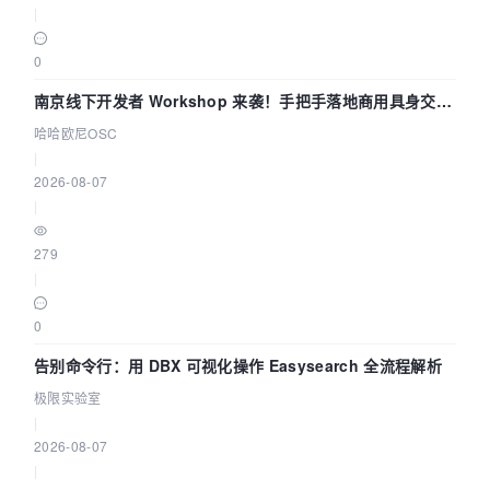
|
0
南京线下开发者 Workshop 来袭！手把手落地商用具身交互
智能 Agent 应用
哈哈欧尼OSC
|
2026-08-07
|
279
|
0
告别命令行：用 DBX 可视化操作 Easysearch 全流程解析
极限实验室
|
2026-08-07
|