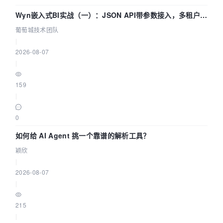
Wyn嵌入式BI实战（一）：JSON API带参数接入，多租户数
据源配置指南 | 葡萄城技术团队
葡萄城技术团队
|
2026-08-07
|
159
|
0
如何给 AI Agent 挑一个靠谱的解析工具？
颖欣
|
2026-08-07
|
215
|