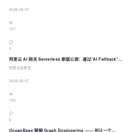
|
2026-08-07
|
127
|
0
阿里云 AI 网关 Serverless 新版公测：通过“AI Fallback”与
拓扑可视化构建 AI 流量治理底座
阿里云云原生
|
2026-08-07
|
135
|
0
OceanBase 聊聊 Graph Engineering —— 别让一个