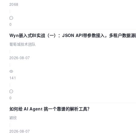
2068
|
0
Wyn嵌入式BI实战（一）：JSON API带参数接入，多租户数据源
葡萄城技术团队
葡萄城技术团队
|
2026-08-07
|
141
|
0
如何给 AI Agent 挑一个靠谱的解析工具？
颖欣
|
2026-08-07