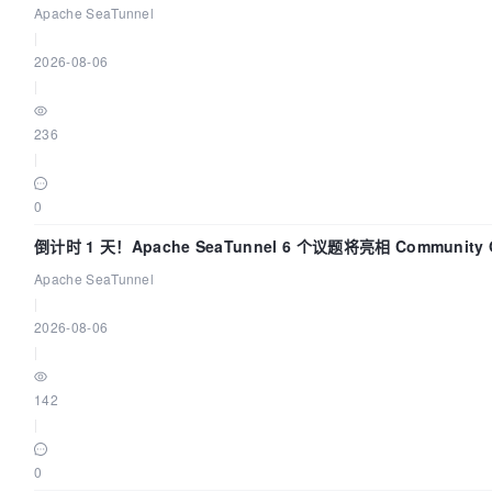
Apache SeaTunnel
|
2026-08-06
|
236
|
0
倒计时 1 天！Apache SeaTunnel 6 个议题将亮相 Community 
Code Asia 2026
Apache SeaTunnel
|
2026-08-06
|
142
|
0