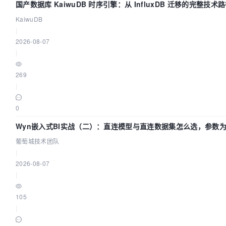
国产数据库 KaiwuDB 时序引擎：从 InfluxDB 迁移的完整技术
KaiwuDB
|
2026-08-07
|
269
|
0
Wyn嵌入式BI实战（二）：直连模型与直连数据集怎么选，参数
效？| 葡萄城技术团队
葡萄城技术团队
|
2026-08-07
|
105
|