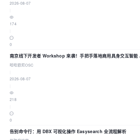
2026-08-07
|
174
|
0
南京线下开发者 Workshop 来袭！手把手落地商用具身交互智能 A
用
哈哈欧尼OSC
|
2026-08-07
|
218
|
0
告别命令行：用 DBX 可视化操作 Easysearch 全流程解析