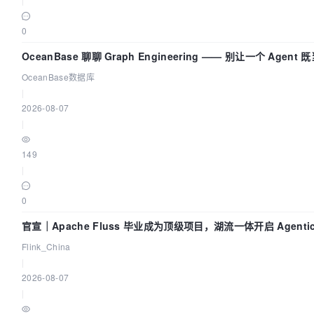
0
OceanBase 聊聊 Graph Engineering —— 别让一个 Agent
又
OceanBase数据库
|
2026-08-07
|
149
|
0
官宣｜Apache Fluss 毕业成为顶级项目，湖流一体开启 Agentic 
面实时化时代
Flink_China
|
2026-08-07
|