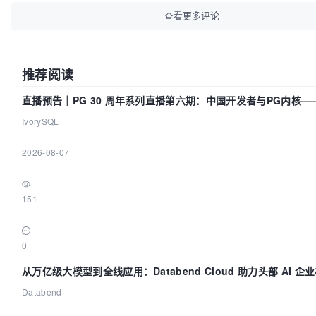
查看更多评论
推荐阅读
直播预告｜PG 30 周年系列直播第六期：中国开发者与PG内核—
动吗？我们贡献了什么？
IvorySQL
|
2026-08-07
|
151
|
0
从万亿级大模型到全线应用：Databend Cloud 助力头部 AI 企
路 Trace 数据管道
Databend
|