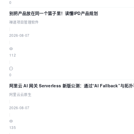
0
别把产品放在同一个篮子里！读懂IPD产品规划
禅道项目管理软件
|
2026-08-07
|
112
|
0
阿里云 AI 网关 Serverless 新版公测：通过“AI Fallback”与
建 AI 流量治理底座
阿里云云原生
|
2026-08-07
|
135
|