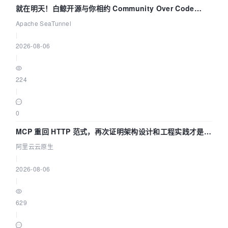
就在明天！白鲸开源与你相约 Community Over Code
Asia 2026 主题演讲！
Apache SeaTunnel
|
2026-08-06
|
224
|
0
MCP 重回 HTTP 范式，再次证明架构设计和工程实践才是稀
缺资源
阿里云云原生
|
2026-08-06
|
629
|