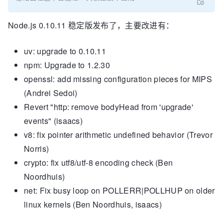
Node.js 0.10.11 稳定版发布了，主要改进有：
uv: upgrade to 0.10.11
npm: Upgrade to 1.2.30
openssl: add missing configuration pieces for MIPS
(Andrei Sedoi)
Revert "http: remove bodyHead from 'upgrade'
events" (isaacs)
v8: fix pointer arithmetic undefined behavior (Trevor
Norris)
crypto: fix utf8/utf-8 encoding check (Ben
Noordhuis)
net: Fix busy loop on POLLERR|POLLHUP on older
linux kernels (Ben Noordhuis, isaacs)