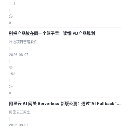
114
|
0
别把产品放在同一个篮子里！读懂IPD产品规划
禅道项目管理软件
|
2026-08-07
|
153
|
0
阿里云 AI 网关 Serverless 新版公测：通过“AI Fallback”与
拓扑可视化构建 AI 流量治理底座
阿里云云原生
|
2026-08-07