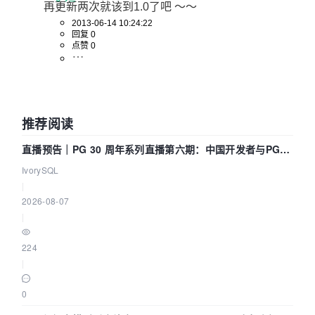
再更新两次就该到1.0了吧 ～～
2013-06-14 10:24:22
回复 0
点赞 0
推荐阅读
直播预告｜PG 30 周年系列直播第六期：中国开发者与PG内
核——我们改得动吗？我们贡献了什么？
IvorySQL
|
2026-08-07
|
224
|
0