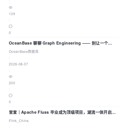
|
139
|
0
OceanBase 聊聊 Graph Engineering —— 别让一个
Agent 既当运动员又
OceanBase数据库
|
2026-08-07
|
200
|
0
官宣｜Apache Fluss 毕业成为顶级项目，湖流一体开启
Agentic Lake 全面实时化时代
Flink_China
|