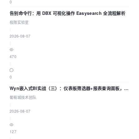
0
告别命令行：用 DBX 可视化操作 Easysearch 全流程解析
极限实验室
|
2026-08-07
|
470
|
0
Wyn嵌入式BI实战（三）：仪表板筛选器+报表查询面板，参
数联动全闭环
葡萄城技术团队
|
2026-08-07
|
127
|