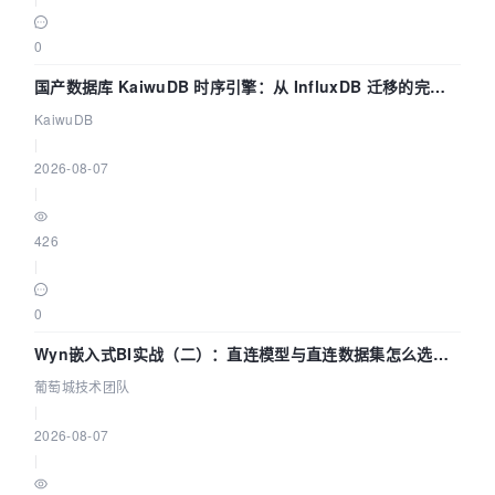
0
国产数据库 KaiwuDB 时序引擎：从 InfluxDB 迁移的完整
技术路径
KaiwuDB
|
2026-08-07
|
426
|
0
Wyn嵌入式BI实战（二）：直连模型与直连数据集怎么选，
参数为什么不生效？| 葡萄城技术团队
葡萄城技术团队
|
2026-08-07
|