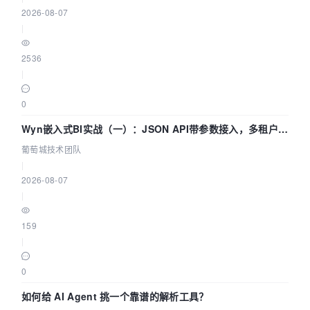
2026-08-07
|
2536
|
0
Wyn嵌入式BI实战（一）：JSON API带参数接入，多租户数
据源配置指南 | 葡萄城技术团队
葡萄城技术团队
|
2026-08-07
|
159
|
0
如何给 AI Agent 挑一个靠谱的解析工具？