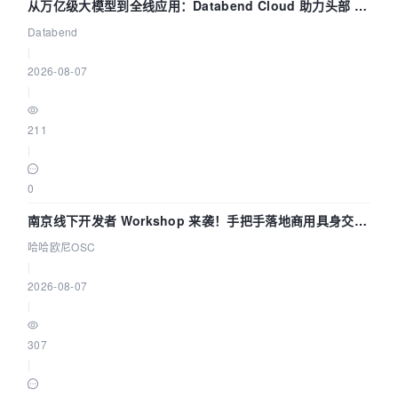
从万亿级大模型到全线应用：Databend Cloud 助力头部 AI
企业构建全链路 Trace 数据管道
Databend
|
2026-08-07
|
211
|
0
南京线下开发者 Workshop 来袭！手把手落地商用具身交互
智能 Agent 应用
哈哈欧尼OSC
|
2026-08-07
|
307
|