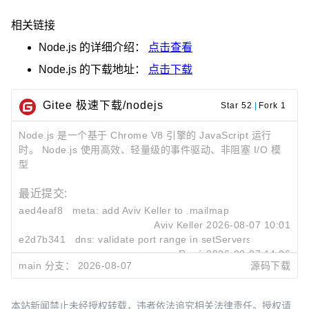
相关链接
Node.js
的详细介绍：
点击查看
Node.js
的下载地址：
点击下载
Gitee 极速下载/nodejs
Star 52
|
Fork 1
Node.js 是一个基于 Chrome V8 引擎的 JavaScript 运行
时。 Node.js 使用高效、轻量级的事件驱动、非阻塞 I/O 模
型
最近提交:
aed4eaf8
meta: add Aviv Keller to
.mailmap
Aviv Keller
2026-08-07 10:01
e2d7b341
dns: validate port range in
setServers()
René
2026-08-07 14:06
main 分支：
2026-08-07
源码下载
e43bedc4
doc: remove usage of
util.inherits
Augustin Mauroy
2026-08-07 11:29
本站新闻禁止未经授权转载，违者依法追究相关法律责任。授权请