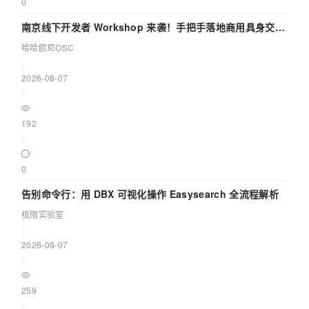
0
南京线下开发者 Workshop 来袭！手把手落地商用具身交互
智能 Agent 应用
哈哈欧尼OSC
|
2026-08-07
|
192
|
0
告别命令行：用 DBX 可视化操作 Easysearch 全流程解析
极限实验室
|
2026-08-07
|
259
|