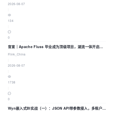
2026-08-07
|
134
|
0
官宣｜Apache Fluss 毕业成为顶级项目，湖流一体开启
Agentic Lake 全面实时化时代
Flink_China
|
2026-08-07
|
1738
|
0
Wyn嵌入式BI实战（一）：JSON API带参数接入，多租户数