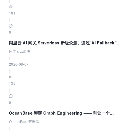
|
101
|
0
阿里云 AI 网关 Serverless 新版公测：通过“AI Fallback”与
拓扑可视化构建 AI 流量治理底座
阿里云云原生
|
2026-08-07
|
135
|
0
OceanBase 聊聊 Graph Engineering —— 别让一个
Agent 既当运动员又
OceanBase数据库
|