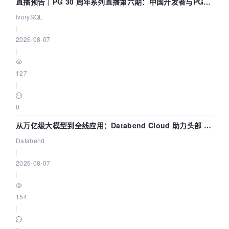
直播预告｜PG 30 周年系列直播第六期：中国开发者与PG内
核——我们改得动吗？我们贡献了什么？
IvorySQL
|
2026-08-07
|
127
|
0
从万亿级大模型到全线应用：Databend Cloud 助力头部 AI
企业构建全链路 Trace 数据管道
Databend
|
2026-08-07
|
154
|