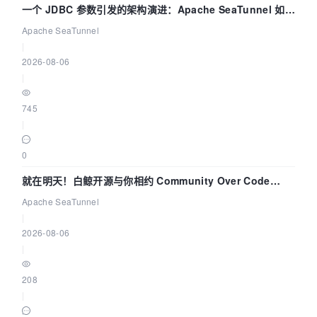
一个 JDBC 参数引发的架构演进：Apache SeaTunnel 如何
解决数据同步中的“定时 Flush”难题
Apache SeaTunnel
|
2026-08-06
|
745
|
0
就在明天！白鲸开源与你相约 Community Over Code
Asia 2026 主题演讲！
Apache SeaTunnel
|
2026-08-06
|
208
|