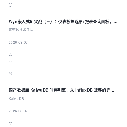
0
Wyn嵌入式BI实战（三）：仪表板筛选器+报表查询面板，参
数联动全闭环
葡萄城技术团队
|
2026-08-07
|
88
|
0
国产数据库 KaiwuDB 时序引擎：从 InfluxDB 迁移的完整
技术路径
KaiwuDB
|
2026-08-07
|