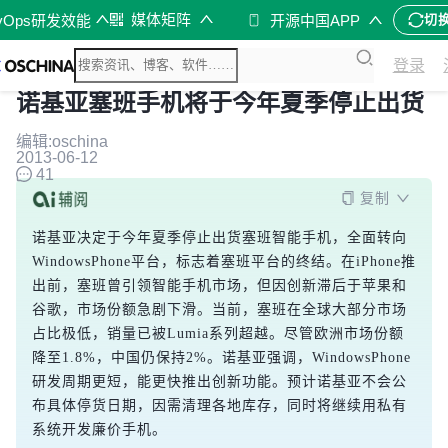
媒体矩阵
vOps研发效能
开源中国APP
切
登录
诺基亚塞班手机将于今年夏季停止出货
编辑:oschina
2013-06-12
41
复制
诺基亚决定于今年夏季停止出货塞班智能手机，全面转向
WindowsPhone平台，标志着塞班平台的终结。在iPhone推
出前，塞班曾引领智能手机市场，但因创新滞后于苹果和
谷歌，市场份额急剧下滑。当前，塞班在全球大部分市场
占比极低，销量已被Lumia系列超越。尽管欧洲市场份额
降至1.8%，中国仍保持2%。诺基亚强调，WindowsPhone
研发周期更短，能更快推出创新功能。预计诺基亚不会公
布具体停货日期，因需清理各地库存，同时将继续用私有
系统开发廉价手机。