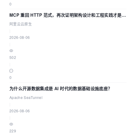
0
MCP 重回 HTTP 范式，再次证明架构设计和工程实践才是稀
缺资源
阿里云云原生
|
2026-08-06
|
502
|
0
为什么开源数据集成是 AI 时代的数据基础设施底座？
Apache SeaTunnel
|
2026-08-06
|
229