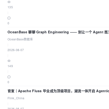
135
|
0
OceanBase 聊聊 Graph Engineering —— 别让一个 Agen
OceanBase数据库
|
2026-08-07
|
149
|
0
官宣｜Apache Fluss 毕业成为顶级项目，湖流一体开启 Agentic
时代
Flink_China
|
2026-08-07