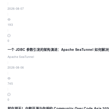
|
2026-08-07
|
193
|
0
一个 JDBC 参数引发的架构演进：Apache SeaTunnel 如何
Flush”难题
Apache SeaTunnel
|
2026-08-06
|
745
|
0
就在明天！白鲸开源与你相约 Community Over Code Asia 2