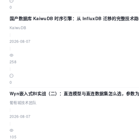
0
国产数据库 KaiwuDB 时序引擎：从 InfluxDB 迁移的完整技术
KaiwuDB
|
2026-08-07
|
258
|
0
Wyn嵌入式BI实战（二）：直连模型与直连数据集怎么选，参数为
城技术团队
葡萄城技术团队
|
2026-08-07
|
105