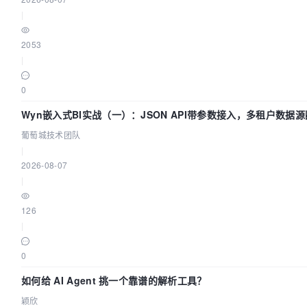
|
2053
|
0
Wyn嵌入式BI实战（一）：JSON API带参数接入，多租户数据源
术团队
葡萄城技术团队
|
2026-08-07
|
126
|
0
如何给 AI Agent 挑一个靠谱的解析工具？
颖欣