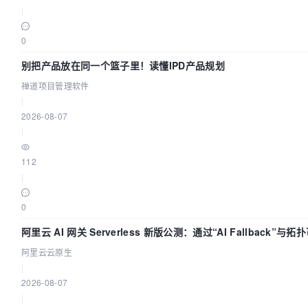
|
0
别把产品放在同一个篮子里！读懂IPD产品规划
禅道项目管理软件
|
2026-08-07
|
112
|
0
阿里云 AI 网关 Serverless 新版公测：通过“AI Fallback”与
治理底座
阿里云云原生
|
2026-08-07
|