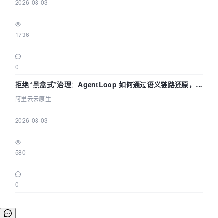
2026-08-03
|
1736
|
0
拒绝“黑盒式”治理：AgentLoop 如何通过语义链路还原，精
准发现 AI 调用中的敏感数据泄漏？
阿里云云原生
|
2026-08-03
|
580
|
0