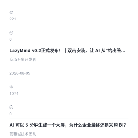
|
221
|
0
LazyMind v0.2正式发布！｜双击安装，让 AI 从“给出答案”
走到“完成交付”
商汤万象开发者
|
2026-08-05
|
1074
|
0
AI 可以 5 分钟生成一个大屏，为什么企业最终还是采购 BI？
葡萄城技术团队