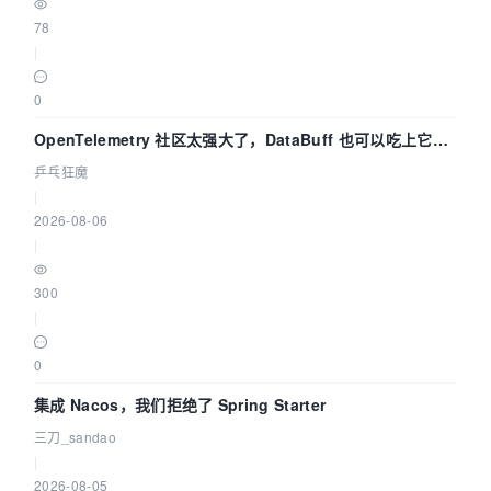
78
|
0
OpenTelemetry 社区太强大了，DataBuff 也可以吃上它的
eBPF 链路了
乒乓狂魔
|
2026-08-06
|
300
|
0
集成 Nacos，我们拒绝了 Spring Starter
三刀_sandao
|
2026-08-05