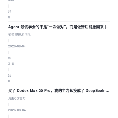
|
0
Agent 最该学会的不是“一次做对”，而是做错后能撤回来 |
葡萄城技术团队
葡萄城技术团队
|
2026-08-04
|
318
|
0
买了 Codex Max 20 Pro，我的主力却换成了 DeepSeek-
V4-Flash——因为它快得不可思议
JEECG官方
|
2026-08-04
|