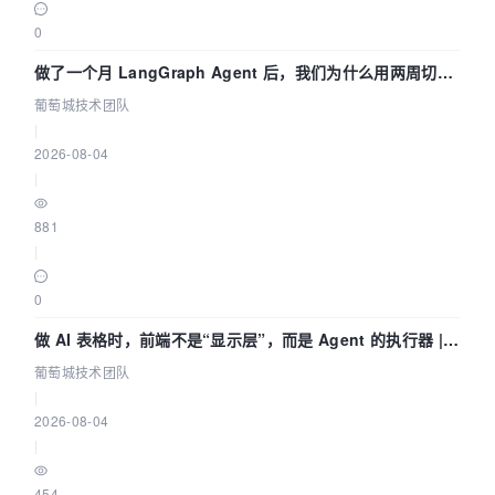
0
做了一个月 LangGraph Agent 后，我们为什么用两周切到
了 Skill？ | 葡萄城技术团队
葡萄城技术团队
|
2026-08-04
|
881
|
0
做 AI 表格时，前端不是“显示层”，而是 Agent 的执行器 |
葡萄城技术团队
葡萄城技术团队
|
2026-08-04
|
454