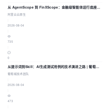
从 AgentScope 到 FinXScope：金融级智能体运行底座的
演进与实践
阿里云云原生
|
2026-08-04
|
735
|
0
从提示词到Skill：AI生成测试用例的技术演进之路 | 葡萄城
技术团队
葡萄城技术团队
|
2026-08-04
|
473
|