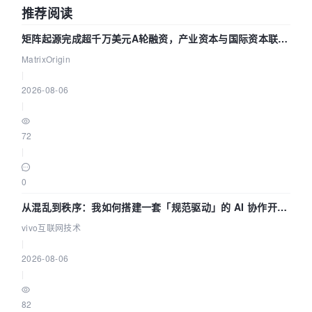
推荐阅读
矩阵起源完成超千万美元A轮融资，产业资本与国际资本联手
押注企业级AI基础设施赛道
MatrixOrigin
|
2026-08-06
|
72
|
0
从混乱到秩序：我如何搭建一套「规范驱动」的 AI 协作开发
体系
vivo互联网技术
|
2026-08-06
|
82