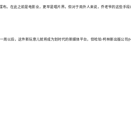
摆布。在此之前是电影业，更早是唱片界。但对于局外人来说，乔老爷的这些手段
一周以后，这件新玩意儿就将成为划时代的新媒体平台，但哈珀·柯林斯出版公司(Harpe