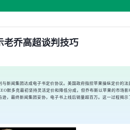
示老乔高超谈判技巧
硬谈判与新闻集团达成电子书定价协议。美国政府指控苹果操纵定价的
集团CEO默多克最初坚持灵活定价和降低分成，但乔布斯以苹果的市
马逊，最终新闻集团妥协，电子书上线后销量超百万。这一过程揭示