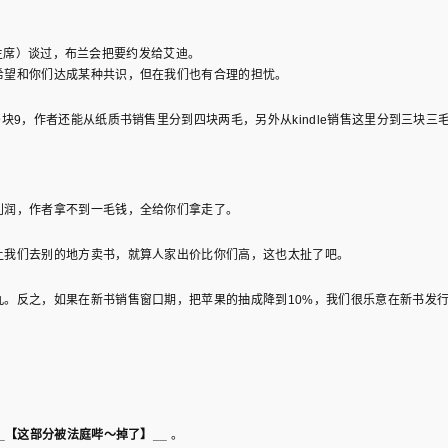
集团主席）谈过，布兰会把要约发给艾迪。
希望和你们达成某种共识，但在我们也有合理的担忧。
块9，作者还能从纸质书销售里分到四块两毛，另外从kindle销售这里分到三块三
利润，作者拿不到一毛钱，全给你们拿走了。
让我们去别的地方卖书，就算人家出价比你们高，这也太扯了吧。
九。反之，如果在新书销售窗口期，把苹果的抽成降到10%，我们很乐意在新书发
_【这部分被法庭哔～掉了】__
。