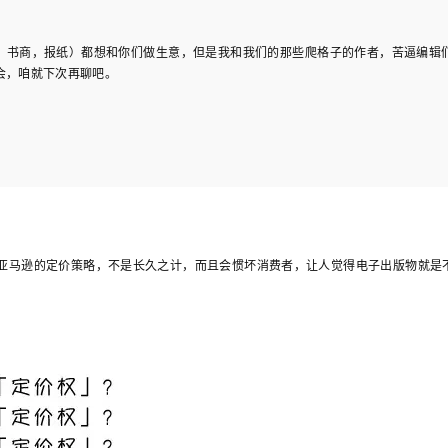
，书商，报纸）都想和你们做生意，但是我和我们的那些爬格子的作者，苦逼编辑
会，咱就下次再聊吧。
马逊的定价策略，不是长久之计，而且会惯坏消费者，让人觉得电子出版物就是不值钱