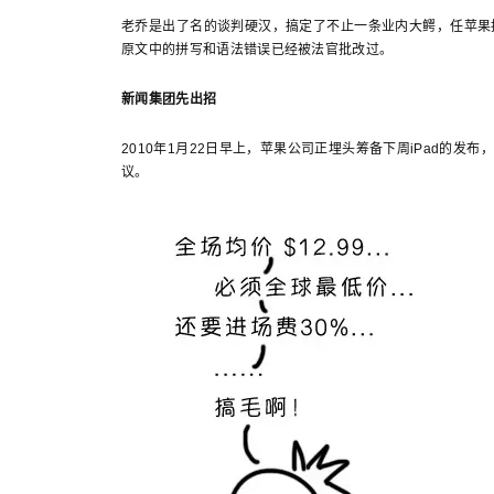
老乔是出了名的谈判硬汉，搞定了不止一条业内大鳄，任苹果
原文中的拼写和语法错误已经被法官批改过。
新闻集团先出招
2010年1月22日早上，苹果公司正埋头筹备下周iPad的发布，
议。