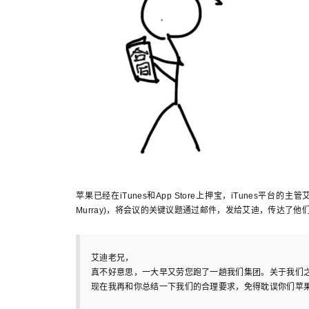
苹果已经在iTunes和App Store上押宝，iTunes平台的
Murray)，将会议的关键议题通过邮件，发给艾迪，传达了他
艾迪老兄，
真不好意思，一大早又劳您跑了一趟我们集团。关于我们
现在我再和你总结一下我们的合理要求，免得耽误你们苹