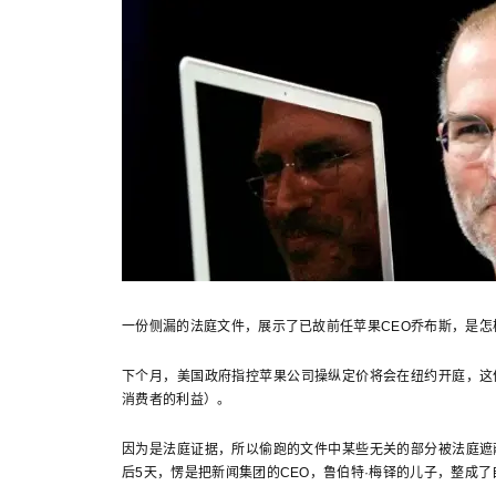
一份侧漏的法庭文件，展示了已故前任苹果CEO乔布斯，是怎
下个月，美国政府指控苹果公司操纵定价将会在纽约开庭，这
消费者的利益）。
因为是法庭证据，所以偷跑的文件中某些无关的部分被法庭遮
后5天，愣是把新闻集团的CEO，鲁伯特·梅铎的儿子，整成了