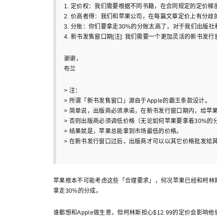
1. 定价权：我们需要根据不同书籍，在合同规定的定价
2. 价高者得：我们和苹果公司，在每篇文章定价上有分
3. 分账：你们要拿走30%的分账太高了，对于我们出
4. 新书发售窗口期[注]: 我们需要一个更加灵活的新
谢谢，
布兰
> 注：
> 所谓「新书发售窗口」源自于Apple的霸王条款设计。
> 简单说，出版商必须承诺，在新书发行窗口期内，给苹
> 否则出版商必须调低价格（无论如何苹果要拿着30%的
> 结果就是，苹果总能拿到市场最低的价格。
> 在新书发行窗口过后，出版商才可以以其它价格批发给
苹果根本不可能考虑这些「合理要求」，何况苹果已经和柯林斯的出版
拿走30%的分成。
谁都想和Apple做生意，但柯林斯担心$12.99的定价会影