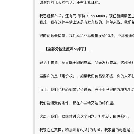
谢谢您前几天的电话，还有上礼拜的。
我已经和布兰，还有冏·米勒（Jon Miller，现任新闻
我想，我在这件事情上还是有发言权的。简单来说，我们
钱的问题最简单，我们卖给亚马逊批发价13块，亚马逊卖9
__【这部分被法庭哔～掉了】__
理论上来说，苹果既无印刷成本，又无发行成本，这部分
最要命的是「定价权」，如果我们价钱谈不拢，你的人不
而且，我们也担心如果定价过高，高于亚马逊的九块九毛
我们能接受的条件，都在布兰给艾迪的邮件里。
这周，我们可以继续讨论这个问题，打电话，邮件都行。
我现在在英国，和加州有8小时的时差，我家里的电话是
_