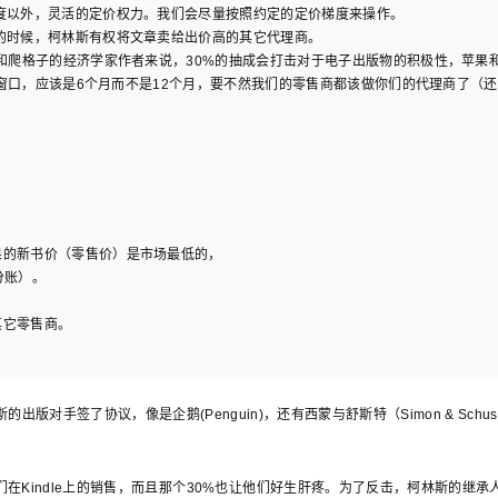
梯度以外，灵活的定价权力。我们会尽量按照约定的定价梯度来操作。
歧的时候，柯林斯有权将文章卖给出价高的其它代理商。
版社和爬格子的经济学家作者来说，30%的抽成会打击对于电子出版物的积极性，苹果
书发行窗口，应该是6个月而不是12个月，要不然我们的零售商都该做你们的代理商了（
果的新书价（零售价）是市场最低的，
分账）。
其它零售商。
对手签了协议，像是企鹅(Penguin)，还有西蒙与舒斯特（Simon & Schu
响他们在Kindle上的销售，而且那个30%也让他们好生肝疼。为了反击，柯林斯的