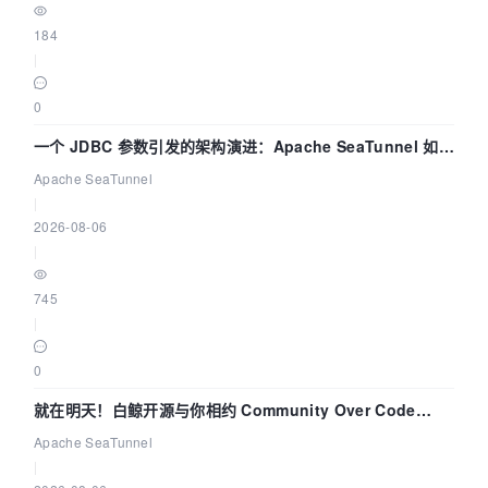
184
|
0
一个 JDBC 参数引发的架构演进：Apache SeaTunnel 如何
解决数据同步中的“定时 Flush”难题
Apache SeaTunnel
|
2026-08-06
|
745
|
0
就在明天！白鲸开源与你相约 Community Over Code
Asia 2026 主题演讲！
Apache SeaTunnel
|