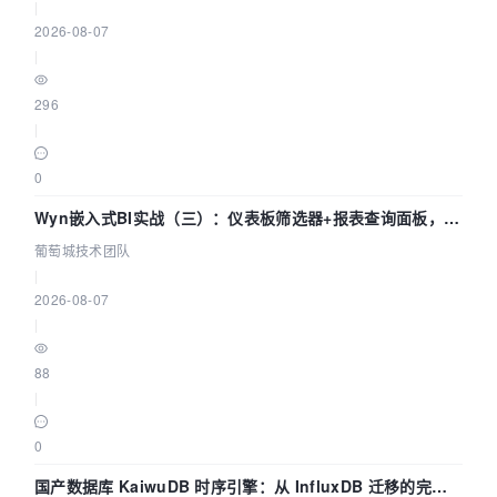
|
2026-08-07
|
296
|
0
Wyn嵌入式BI实战（三）：仪表板筛选器+报表查询面板，参
数联动全闭环
葡萄城技术团队
|
2026-08-07
|
88
|
0
国产数据库 KaiwuDB 时序引擎：从 InfluxDB 迁移的完整