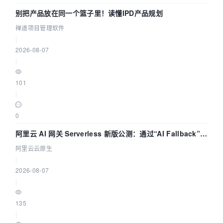
别把产品放在同一个篮子里！读懂IPD产品规划
禅道项目管理软件
|
2026-08-07
|
101
|
0
阿里云 AI 网关 Serverless 新版公测：通过“AI Fallback”与
拓扑可视化构建 AI 流量治理底座
阿里云云原生
|
2026-08-07
|
135
|