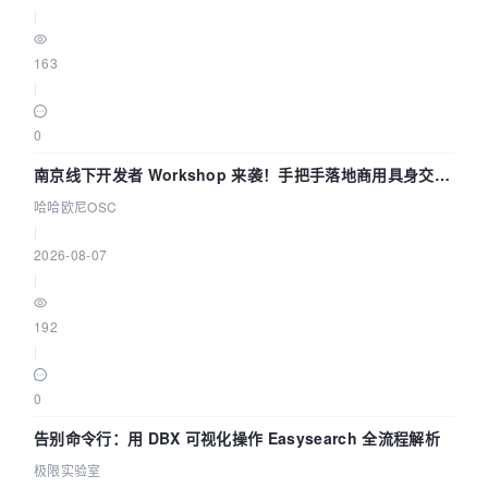
|
163
|
0
南京线下开发者 Workshop 来袭！手把手落地商用具身交互
智能 Agent 应用
哈哈欧尼OSC
|
2026-08-07
|
192
|
0
告别命令行：用 DBX 可视化操作 Easysearch 全流程解析
极限实验室