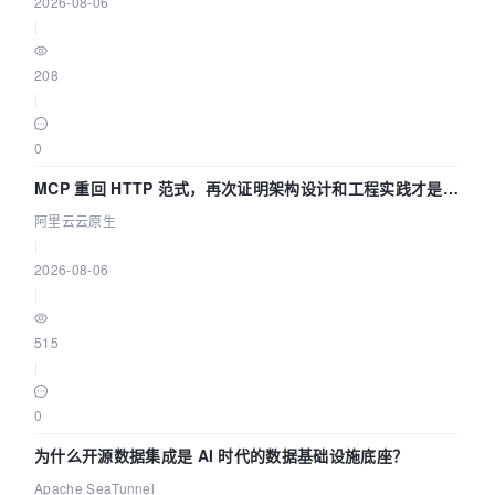
2026-08-06
|
208
|
0
MCP 重回 HTTP 范式，再次证明架构设计和工程实践才是稀
缺资源
阿里云云原生
|
2026-08-06
|
515
|
0
为什么开源数据集成是 AI 时代的数据基础设施底座？
Apache SeaTunnel