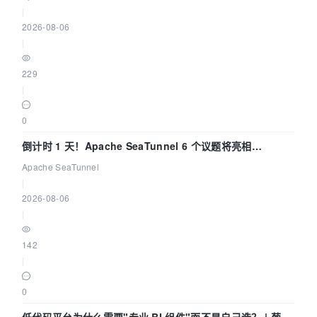
|
2026-08-06
|
229
|
0
倒计时 1 天！Apache SeaTunnel 6 个议题将亮相
Community Over Code Asia 2026
Apache SeaTunnel
|
2026-08-06
|
142
|
0
低代码平台为什么需要"专业 BI 组件"而不是自己造？ | 葡萄