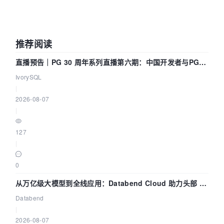
推荐阅读
直播预告｜PG 30 周年系列直播第六期：中国开发者与PG内
核——我们改得动吗？我们贡献了什么？
IvorySQL
|
2026-08-07
|
127
|
0
从万亿级大模型到全线应用：Databend Cloud 助力头部 AI
企业构建全链路 Trace 数据管道
Databend
|
2026-08-07