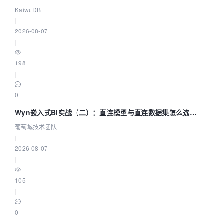
技术路径
KaiwuDB
|
2026-08-07
|
198
|
0
Wyn嵌入式BI实战（二）：直连模型与直连数据集怎么选，
参数为什么不生效？| 葡萄城技术团队
葡萄城技术团队
|
2026-08-07
|
105
|
0