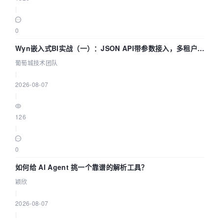
|
0
Wyn嵌入式BI实战（一）：JSON API带参数接入，多租户数
据源配置指南 | 葡萄城技术团队
葡萄城技术团队
|
2026-08-07
|
126
|
0
如何给 AI Agent 挑一个靠谱的解析工具？
颖欣
|
2026-08-07
|