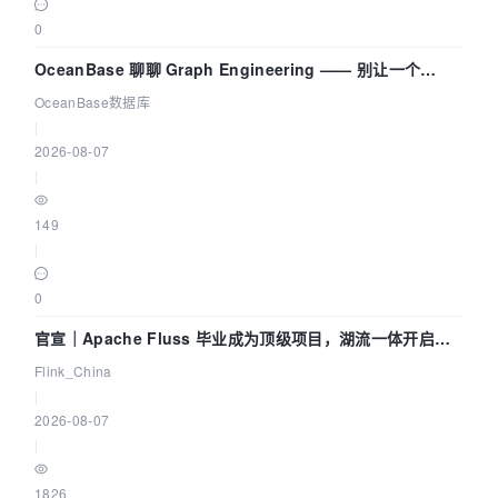
0
OceanBase 聊聊 Graph Engineering —— 别让一个
Agent 既当运动员又
OceanBase数据库
|
2026-08-07
|
149
|
0
官宣｜Apache Fluss 毕业成为顶级项目，湖流一体开启
Agentic Lake 全面实时化时代
Flink_China
|
2026-08-07
|
1826