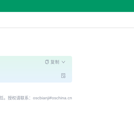
复制
系：oscbianji#oschina.cn