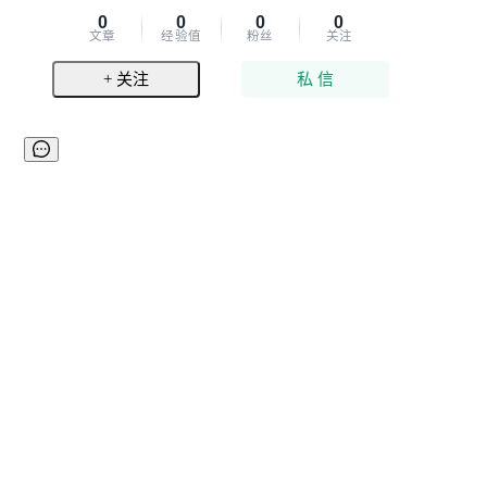
0
0
0
0
文章
经验值
粉丝
关注
+ 关注
私 信