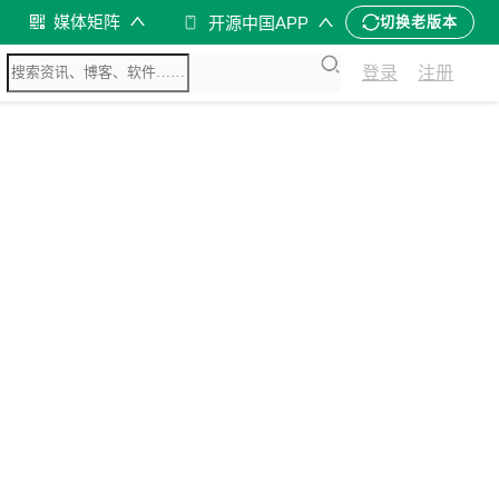
媒体矩阵
开源中国APP
切换老版本
登录
注册