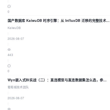
|
0
国产数据库 KaiwuDB 时序引擎：从 InfluxDB 迁移的完整技术路
径
KaiwuDB
|
2026-08-07
|
443
|
0
Wyn嵌入式BI实战（二）：直连模型与直连数据集怎么选，参数
为什么不生效？| 葡萄城技术团队
葡萄城技术团队
|
2026-08-07
|