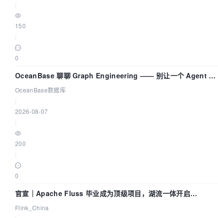
|
150
|
0
OceanBase 聊聊 Graph Engineering —— 别让一个 Agent 既
当运动员又
OceanBase数据库
|
2026-08-07
|
200
|
0
官宣｜Apache Fluss 毕业成为顶级项目，湖流一体开启
Agentic Lake 全面实时化时代
Flink_China