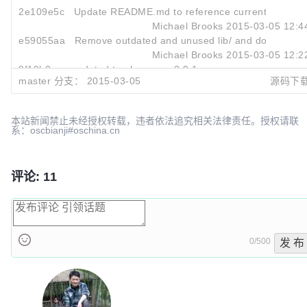
2e109e5c
Update README.md to reference current projects
Michael Brooks
2015-03-05 12:4
e59055aa
Remove outdated and unused lib/ and doc/
Michael Brooks
2015-03-05 12:2
9f19b0ac
updated to phonegap 2.9.1
master 分支：
2015-03-05
源码下
Steven Gill
2013-11-06 16:4
本站新闻禁止未经授权转载，违者依法追究相关法律责任。授权请联
系：oscbianji#oschina.cn
评论: 11
0/500
发 布