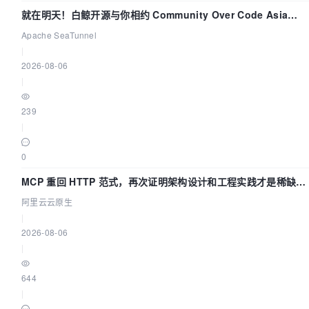
就在明天！白鲸开源与你相约 Community Over Code Asia
2026 主题演讲！
Apache SeaTunnel
|
2026-08-06
|
239
|
0
MCP 重回 HTTP 范式，再次证明架构设计和工程实践才是稀缺资
源
阿里云云原生
|
2026-08-06
|
644
|