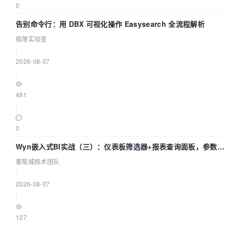
0
告别命令行：用 DBX 可视化操作 Easysearch 全流程解析
极限实验室
|
2026-08-07
|
481
|
0
Wyn嵌入式BI实战（三）：仪表板筛选器+报表查询面板，参数联
动全闭环
葡萄城技术团队
|
2026-08-07
|
127