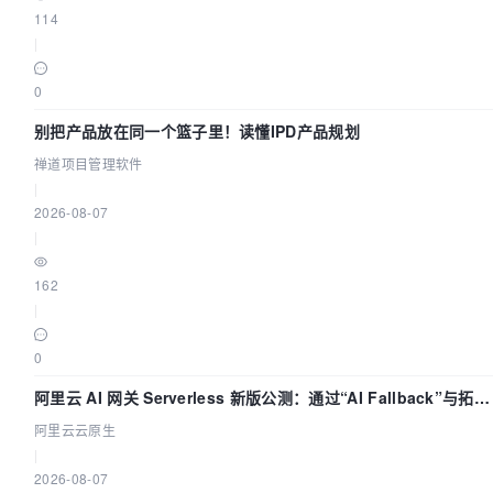
114
|
0
别把产品放在同一个篮子里！读懂IPD产品规划
禅道项目管理软件
|
2026-08-07
|
162
|
0
阿里云 AI 网关 Serverless 新版公测：通过“AI Fallback”与拓扑
可视化构建 AI 流量治理底座
阿里云云原生
|
2026-08-07