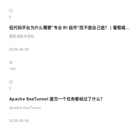
|
0
低代码平台为什么需要"专业 BI 组件"而不是自己造？ | 葡萄城技
术团队
葡萄城技术团队
|
2026-08-06
|
160
|
0
Apache SeaTunnel 提交一个任务都经过了什么？
Apache SeaTunnel
|
2026-08-06
|