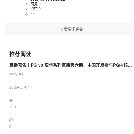
回复 0
点赞 0
查看更多评论
推荐阅读
直播预告｜PG 30 周年系列直播第六期：中国开发者与PG内核
——我们改得动吗？我们贡献了什么？
IvorySQL
|
2026-08-07
|
239
|
0