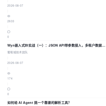
|
2026-08-07
|
2633
|
0
Wyn嵌入式BI实战（一）：JSON API带参数接入，多租户数据源
配置指南 | 葡萄城技术团队
葡萄城技术团队
|
2026-08-07
|
174
|
0
如何给 AI Agent 挑一个靠谱的解析工具？