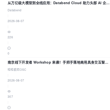
从万亿级大模型到全线应用：Databend Cloud 助力头部 AI 企业
构建全链路 Trace 数据管道
Databend
|
2026-08-07
|
226
|
0
南京线下开发者 Workshop 来袭！手把手落地商用具身交互智能
Agent 应用
哈哈欧尼OSC
|
2026-08-07
|
307
|