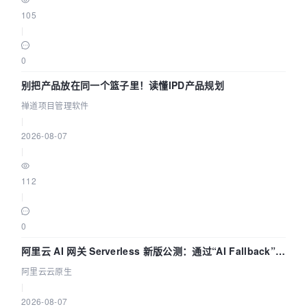
105
|
0
别把产品放在同一个篮子里！读懂IPD产品规划
禅道项目管理软件
|
2026-08-07
|
112
|
0
阿里云 AI 网关 Serverless 新版公测：通过“AI Fallback”与
拓扑可视化构建 AI 流量治理底座
阿里云云原生
|
2026-08-07