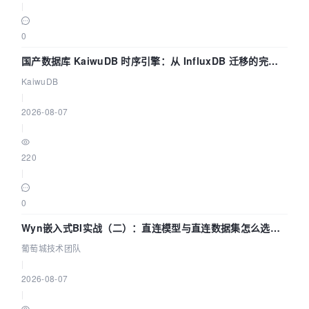
|
0
国产数据库 KaiwuDB 时序引擎：从 InfluxDB 迁移的完整
技术路径
KaiwuDB
|
2026-08-07
|
220
|
0
Wyn嵌入式BI实战（二）：直连模型与直连数据集怎么选，
参数为什么不生效？| 葡萄城技术团队
葡萄城技术团队
|
2026-08-07
|