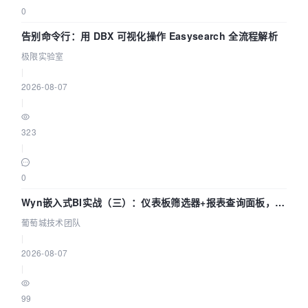
0
告别命令行：用 DBX 可视化操作 Easysearch 全流程解析
极限实验室
|
2026-08-07
|
323
|
0
Wyn嵌入式BI实战（三）：仪表板筛选器+报表查询面板，参
数联动全闭环
葡萄城技术团队
|
2026-08-07
|
99