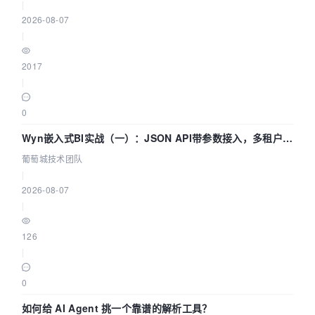
|
2026-08-07
|
2017
|
0
Wyn嵌入式BI实战（一）：JSON API带参数接入，多租户数
据源配置指南 | 葡萄城技术团队
葡萄城技术团队
|
2026-08-07
|
126
|
0
如何给 AI Agent 挑一个靠谱的解析工具？