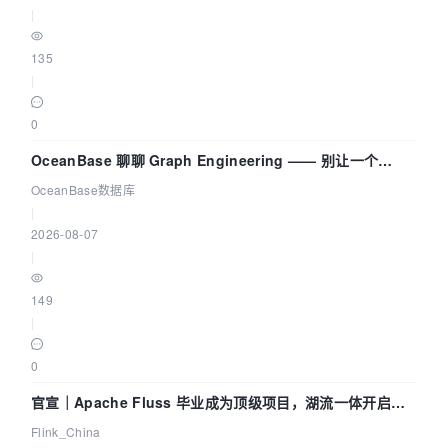
|
135
|
0
OceanBase 聊聊 Graph Engineering —— 别让一个
Agent 既当运动员又
OceanBase数据库
|
2026-08-07
|
149
|
0
官宣｜Apache Fluss 毕业成为顶级项目，湖流一体开启
Agentic Lake 全面实时化时代
Flink_China