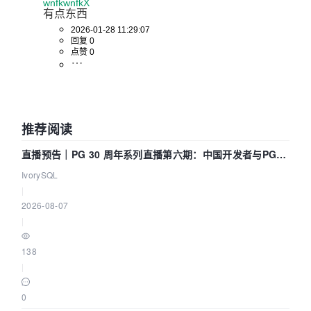
wnfkwnfkX
有点东西
2026-01-28 11:29:07
回复 0
点赞 0
推荐阅读
直播预告｜PG 30 周年系列直播第六期：中国开发者与PG内
核——我们改得动吗？我们贡献了什么？
IvorySQL
|
2026-08-07
|
138
|
0