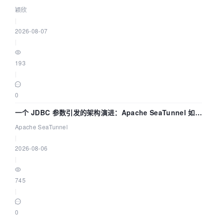
颖欣
|
2026-08-07
|
193
|
0
一个 JDBC 参数引发的架构演进：Apache SeaTunnel 如何
解决数据同步中的“定时 Flush”难题
Apache SeaTunnel
|
2026-08-06
|
745
|
0