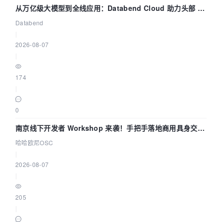
从万亿级大模型到全线应用：Databend Cloud 助力头部 AI
企业构建全链路 Trace 数据管道
Databend
|
2026-08-07
|
174
|
0
南京线下开发者 Workshop 来袭！手把手落地商用具身交互
智能 Agent 应用
哈哈欧尼OSC
|
2026-08-07
|
205
|