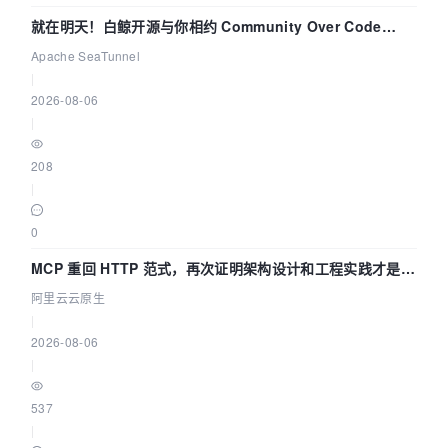
就在明天！白鲸开源与你相约 Community Over Code
Asia 2026 主题演讲！
Apache SeaTunnel
|
2026-08-06
|
208
|
0
MCP 重回 HTTP 范式，再次证明架构设计和工程实践才是稀
缺资源
阿里云云原生
|
2026-08-06
|
537
|