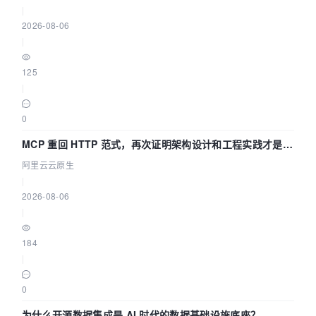
|
2026-08-06
|
125
|
0
MCP 重回 HTTP 范式，再次证明架构设计和工程实践才是稀
缺资源
阿里云云原生
|
2026-08-06
|
184
|
0
为什么开源数据集成是 AI 时代的数据基础设施底座？