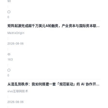
90
|
0
矩阵起源完成超千万美元A轮融资，产业资本与国际资本联手
押注企业级AI基础设施赛道
MatrixOrigin
|
2026-08-06
|
163
|
0
从混乱到秩序：我如何搭建一套「规范驱动」的 AI 协作开发
体系
vivo互联网技术
|
2026-08-06
|