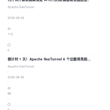
Apache SeaTunnel
|
2026-08-06
|
112
|
0
倒计时 1 天！Apache SeaTunnel 6 个议题将亮相
Community Over Code Asia 2026
Apache SeaTunnel
|
2026-08-06
|
88
|
0