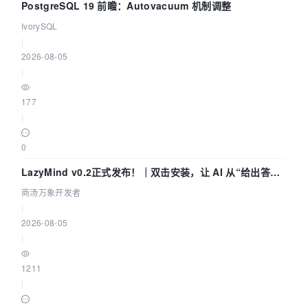
PostgreSQL 19 前瞻：Autovacuum 机制调整
IvorySQL
|
2026-08-05
|
177
|
0
LazyMind v0.2正式发布！｜双击安装，让 AI 从“给出答案”
走到“完成交付”
商汤万象开发者
|
2026-08-05
|
1211
|