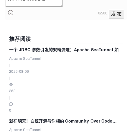
0/500
发 布
推荐阅读
一个 JDBC 参数引发的架构演进：Apache SeaTunnel 如何
解决数据同步中的“定时 Flush”难题
Apache SeaTunnel
|
2026-08-06
|
263
|
0
就在明天！白鲸开源与你相约 Community Over Code
Asia 2026 主题演讲！
Apache SeaTunnel