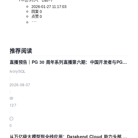
2026-01-27 11:17:03
回复 0
点赞 0
推荐阅读
直播预告｜PG 30 周年系列直播第六期：中国开发者与PG内
核——我们改得动吗？我们贡献了什么？
IvorySQL
|
2026-08-07
|
127
|
0
从万亿级大模型到全线应用：Databend Cloud 助力头部 AI