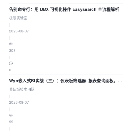
告别命令行：用 DBX 可视化操作 Easysearch 全流程解析
极限实验室
|
2026-08-07
|
303
|
0
Wyn嵌入式BI实战（三）：仪表板筛选器+报表查询面板，参
数联动全闭环
葡萄城技术团队
|
2026-08-07
|
99
|