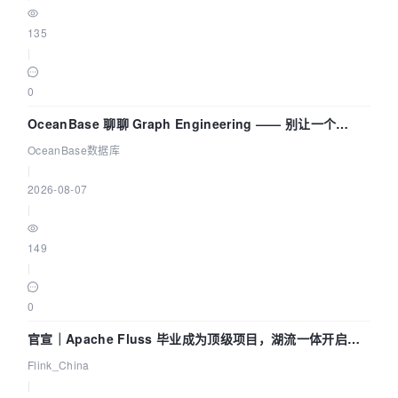
135
|
0
OceanBase 聊聊 Graph Engineering —— 别让一个
Agent 既当运动员又
OceanBase数据库
|
2026-08-07
|
149
|
0
官宣｜Apache Fluss 毕业成为顶级项目，湖流一体开启
Agentic Lake 全面实时化时代
Flink_China
|