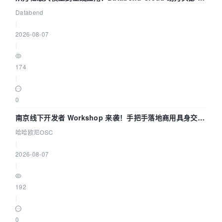
企业构建全链路 Trace 数据管道
Databend
|
2026-08-07
|
174
|
0
南京线下开发者 Workshop 来袭！手把手落地商用具身交互
智能 Agent 应用
哈哈欧尼OSC
|
2026-08-07
|
192
|
0