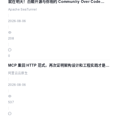
就在明天！白鲸开源与你相约 Community Over Code
Asia 2026 主题演讲！
Apache SeaTunnel
|
2026-08-06
|
208
|
0
MCP 重回 HTTP 范式，再次证明架构设计和工程实践才是稀
缺资源
阿里云云原生
|
2026-08-06
|
537
|