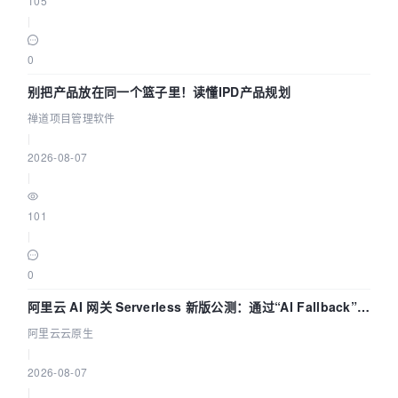
105
|
0
别把产品放在同一个篮子里！读懂IPD产品规划
禅道项目管理软件
|
2026-08-07
|
101
|
0
阿里云 AI 网关 Serverless 新版公测：通过“AI Fallback”与
拓扑可视化构建 AI 流量治理底座
阿里云云原生
|
2026-08-07
|