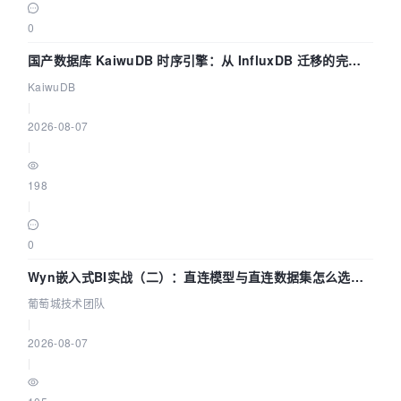
0
国产数据库 KaiwuDB 时序引擎：从 InfluxDB 迁移的完整
技术路径
KaiwuDB
|
2026-08-07
|
198
|
0
Wyn嵌入式BI实战（二）：直连模型与直连数据集怎么选，
参数为什么不生效？| 葡萄城技术团队
葡萄城技术团队
|
2026-08-07
|