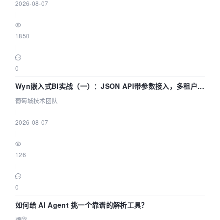
2026-08-07
|
1850
|
0
Wyn嵌入式BI实战（一）：JSON API带参数接入，多租户数
据源配置指南 | 葡萄城技术团队
葡萄城技术团队
|
2026-08-07
|
126
|
0
如何给 AI Agent 挑一个靠谱的解析工具？
颖欣