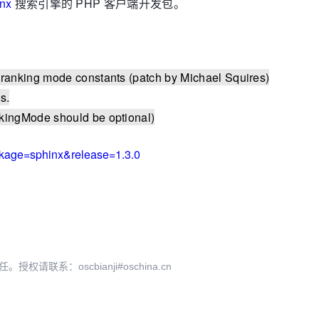
nx
搜索引擎的 PHP 客户端开发包。
ranking mode constants (patch by Michael Squires)
s.
kingMode should be optional)
ckage=sphinx&release=1.3.0
系：oscbianji#oschina.cn