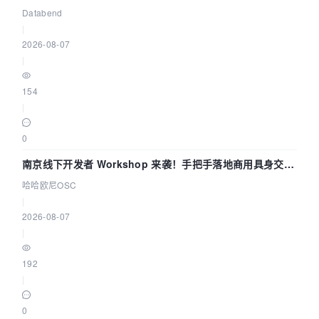
企业构建全链路 Trace 数据管道
Databend
|
2026-08-07
|
154
|
0
南京线下开发者 Workshop 来袭！手把手落地商用具身交互
智能 Agent 应用
哈哈欧尼OSC
|
2026-08-07
|
192
|
0