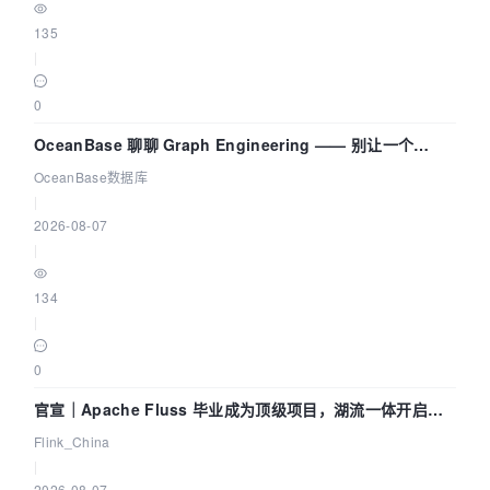
135
|
0
OceanBase 聊聊 Graph Engineering —— 别让一个
Agent 既当运动员又
OceanBase数据库
|
2026-08-07
|
134
|
0
官宣｜Apache Fluss 毕业成为顶级项目，湖流一体开启
Agentic Lake 全面实时化时代
Flink_China
|
2026-08-07