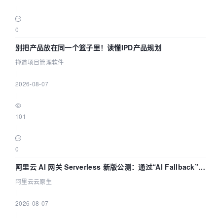
|
0
别把产品放在同一个篮子里！读懂IPD产品规划
禅道项目管理软件
|
2026-08-07
|
101
|
0
阿里云 AI 网关 Serverless 新版公测：通过“AI Fallback”与
拓扑可视化构建 AI 流量治理底座
阿里云云原生
|
2026-08-07
|