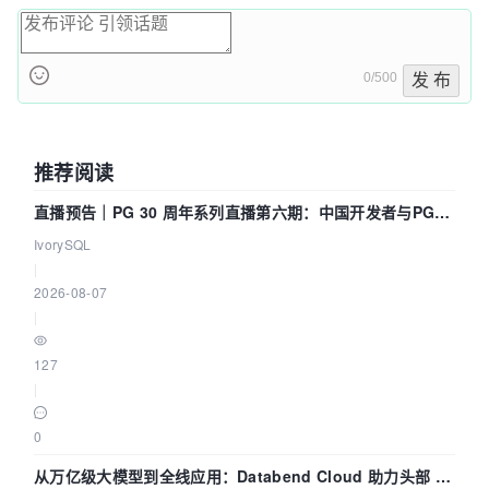
0/500
发 布
推荐阅读
直播预告｜PG 30 周年系列直播第六期：中国开发者与PG内
核——我们改得动吗？我们贡献了什么？
IvorySQL
|
2026-08-07
|
127
|
0
从万亿级大模型到全线应用：Databend Cloud 助力头部 AI