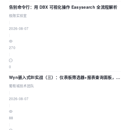
告别命令行：用 DBX 可视化操作 Easysearch 全流程解析
极限实验室
|
2026-08-07
|
270
|
0
Wyn嵌入式BI实战（三）：仪表板筛选器+报表查询面板，参
数联动全闭环
葡萄城技术团队
|
2026-08-07
|
88
|