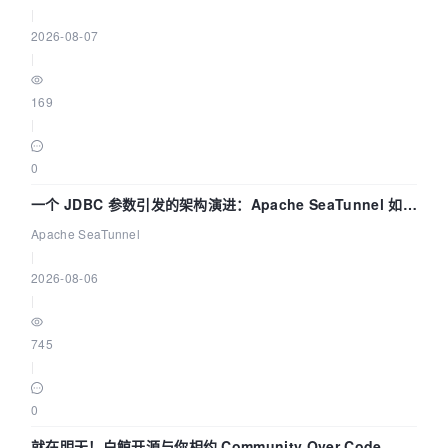
|
2026-08-07
|
169
|
0
一个 JDBC 参数引发的架构演进：Apache SeaTunnel 如何
解决数据同步中的“定时 Flush”难题
Apache SeaTunnel
|
2026-08-06
|
745
|
0
就在明天！白鲸开源与你相约 Community Over Code