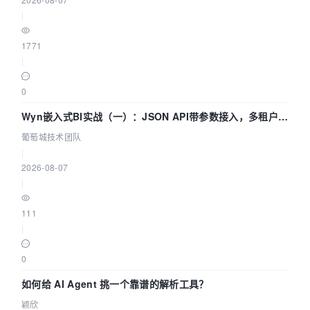
|
1771
|
0
Wyn嵌入式BI实战（一）：JSON API带参数接入，多租户数
据源配置指南 | 葡萄城技术团队
葡萄城技术团队
|
2026-08-07
|
111
|
0
如何给 AI Agent 挑一个靠谱的解析工具？
颖欣