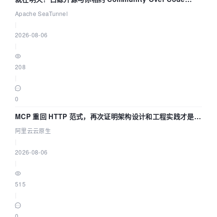
Asia 2026 主题演讲！
Apache SeaTunnel
|
2026-08-06
|
208
|
0
MCP 重回 HTTP 范式，再次证明架构设计和工程实践才是稀
缺资源
阿里云云原生
|
2026-08-06
|
515
|
0