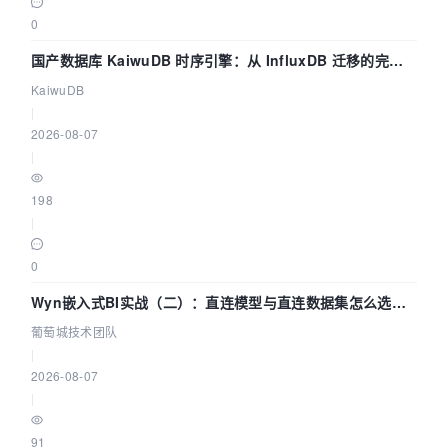
0
国产数据库 KaiwuDB 时序引擎：从 InfluxDB 迁移的完整
技术路径
KaiwuDB
|
2026-08-07
|
198
|
0
Wyn嵌入式BI实战（二）：直连模型与直连数据集怎么选，
参数为什么不生效？| 葡萄城技术团队
葡萄城技术团队
|
2026-08-07
|
91