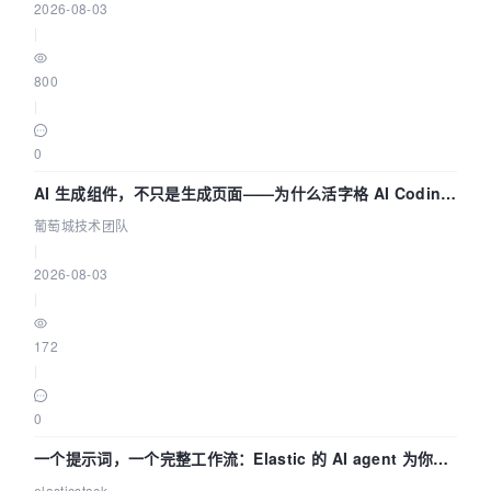
2026-08-03
|
800
|
0
AI 生成组件，不只是生成页面——为什么活字格 AI Coding
的组件化能力更重要（四） | 葡萄城技术团队
葡萄城技术团队
|
2026-08-03
|
172
|
0
一个提示词，一个完整工作流：Elastic 的 AI agent 为你编
写自动化流程
elasticstack