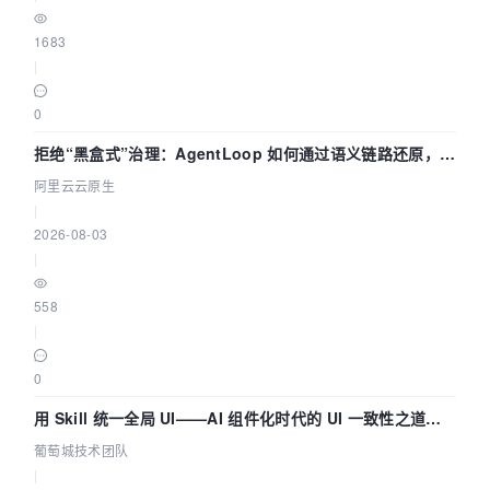
1683
|
0
拒绝“黑盒式”治理：AgentLoop 如何通过语义链路还原，精
准发现 AI 调用中的敏感数据泄漏？
阿里云云原生
|
2026-08-03
|
558
|
0
用 Skill 统一全局 UI——AI 组件化时代的 UI 一致性之道
（五） | 葡萄城技术团队
葡萄城技术团队
|