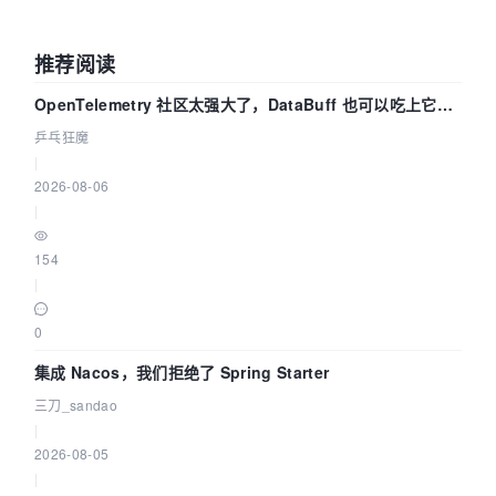
推荐阅读
OpenTelemetry 社区太强大了，DataBuff 也可以吃上它的
eBPF 链路了
乒乓狂魔
|
2026-08-06
|
154
|
0
集成 Nacos，我们拒绝了 Spring Starter
三刀_sandao
|
2026-08-05
|