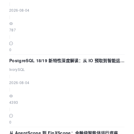
|
2026-08-04
|
787
|
0
PostgreSQL 18/19 新特性深度解读：从 IO 预取到智能运
维，全面提升数据库体验
IvorySQL
|
2026-08-04
|
4393
|
0
从 AgentScope 到 FinXScope：金融级智能体运行底座的