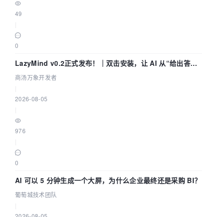
49
|
0
LazyMind v0.2正式发布！｜双击安装，让 AI 从“给出答案”
走到“完成交付”
商汤万象开发者
|
2026-08-05
|
976
|
0
AI 可以 5 分钟生成一个大屏，为什么企业最终还是采购 BI？
葡萄城技术团队
|
2026-08-05