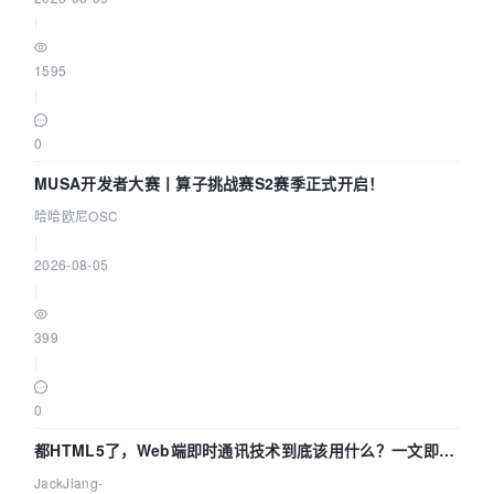
|
1595
|
0
MUSA开发者大赛丨算子挑战赛S2赛季正式开启！
哈哈欧尼OSC
|
2026-08-05
|
399
|
0
都HTML5了，Web端即时通讯技术到底该用什么？一文即
懂！
JackJiang-