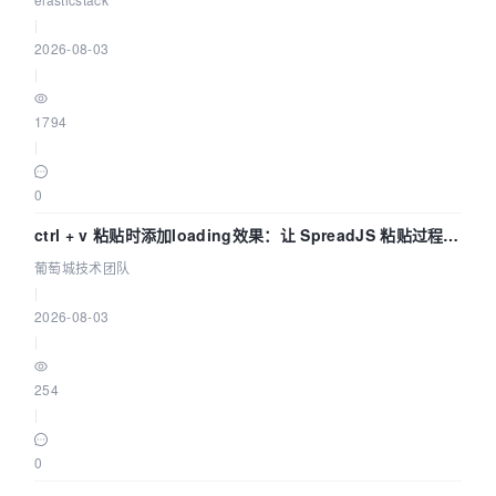
|
2026-08-03
|
1794
|
0
ctrl + v 粘贴时添加loading效果：让 SpreadJS 粘贴过程可
感知 | 葡萄城技术团队
葡萄城技术团队
|
2026-08-03
|
254
|
0