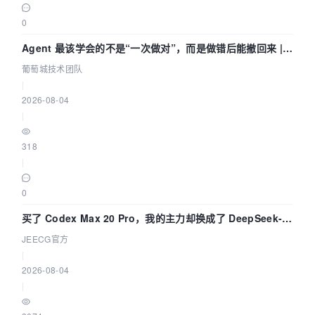
0
Agent 最该学会的不是“一次做对”，而是做错后能撤回来 |
葡萄城技术团队
葡萄城技术团队
|
2026-08-04
|
318
|
0
买了 Codex Max 20 Pro，我的主力却换成了 DeepSeek-
V4-Flash——因为它快得不可思议
JEECG官方
|
2026-08-04
|