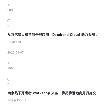
209
|
0
从万亿级大模型到全线应用：Databend Cloud 助力头部 AI
企业构建全链路 Trace 数据管道
Databend
|
2026-08-07
|
195
|
0
南京线下开发者 Workshop 来袭！手把手落地商用具身交互
智能 Agent 应用
哈哈欧尼OSC
|