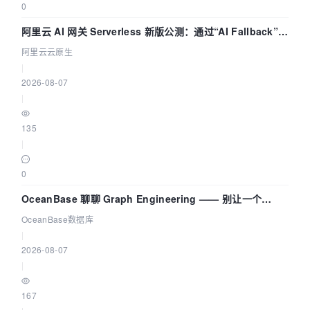
0
阿里云 AI 网关 Serverless 新版公测：通过“AI Fallback”与
拓扑可视化构建 AI 流量治理底座
阿里云云原生
|
2026-08-07
|
135
|
0
OceanBase 聊聊 Graph Engineering —— 别让一个
Agent 既当运动员又
OceanBase数据库
|
2026-08-07
|
167