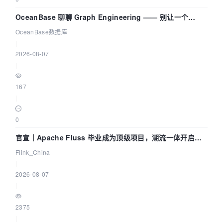
OceanBase 聊聊 Graph Engineering —— 别让一个
Agent 既当运动员又
OceanBase数据库
|
2026-08-07
|
167
|
0
官宣｜Apache Fluss 毕业成为顶级项目，湖流一体开启
Agentic Lake 全面实时化时代
Flink_China
|
2026-08-07
|
2375
|