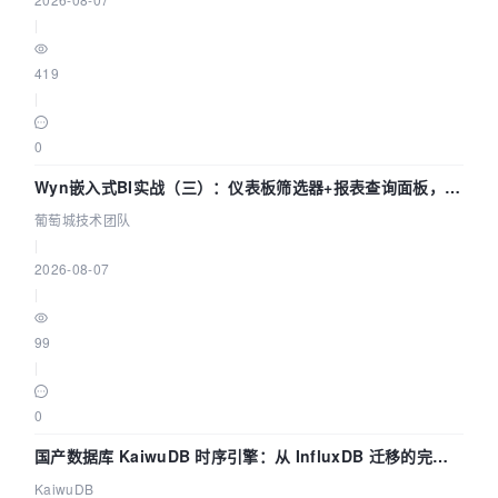
|
419
|
0
Wyn嵌入式BI实战（三）：仪表板筛选器+报表查询面板，参
数联动全闭环
葡萄城技术团队
|
2026-08-07
|
99
|
0
国产数据库 KaiwuDB 时序引擎：从 InfluxDB 迁移的完整
技术路径
KaiwuDB