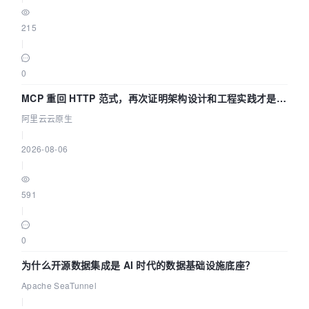
215
|
0
MCP 重回 HTTP 范式，再次证明架构设计和工程实践才是稀
缺资源
阿里云云原生
|
2026-08-06
|
591
|
0
为什么开源数据集成是 AI 时代的数据基础设施底座？
Apache SeaTunnel
|