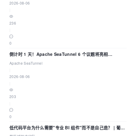
2026-08-06
|
236
|
0
倒计时 1 天！Apache SeaTunnel 6 个议题将亮相
Community Over Code Asia 2026
Apache SeaTunnel
|
2026-08-06
|
203
|
0
低代码平台为什么需要"专业 BI 组件"而不是自己造？ | 葡萄
城技术团队