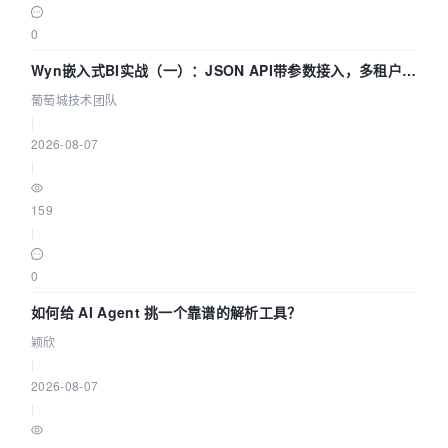
0
Wyn嵌入式BI实战（一）：JSON API带参数接入，多租户数
据源配置指南 | 葡萄城技术团队
葡萄城技术团队
|
2026-08-07
|
159
|
0
如何给 AI Agent 挑一个靠谱的解析工具？
颖欣
|
2026-08-07
|