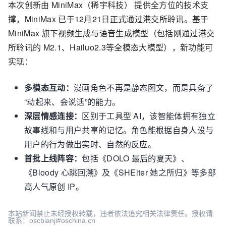
本次创新由
MiniMax（稀宇科技）
提供全方位的技术支
撑，
MiniMax 已于12月21日正式通过港交所聆讯
。基于
MiniMax 旗下视频生成与语音生成模型（包括刚通过港交
所聆讯的 M2.1、Hailuo2.3等全模态大模型），新功能可
实现：
多模态互动：
漫画角色不再是静态图文，而是具备了
“动起来、会说话”的能力。
深层情感连接：
区别于工具型 AI，该智能体拥有独立
故事线和与用户共享的记忆。角色能根据自身人设与
用户的行为做出实时、自然的反应。
首批上线阵容：
包括《DOLO 最后的夏天》、
《Bloody 心跳回溯》及《SHElter 她之所归》等多部
高人气原创 IP。
本站新闻禁止未经授权转载，违者依法追究相关法律责任。授权请
联系：oscbianji#oschina.cn