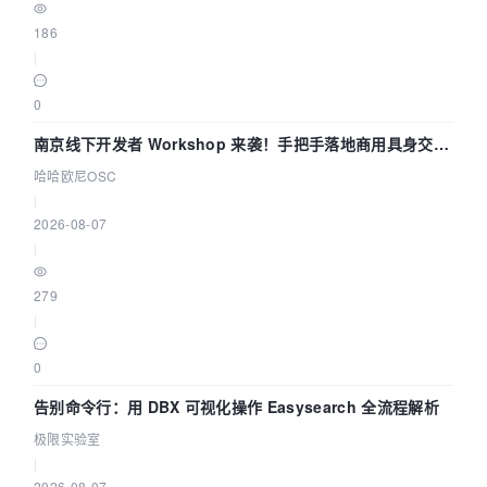
186
|
0
南京线下开发者 Workshop 来袭！手把手落地商用具身交互
智能 Agent 应用
哈哈欧尼OSC
|
2026-08-07
|
279
|
0
告别命令行：用 DBX 可视化操作 Easysearch 全流程解析
极限实验室
|
2026-08-07