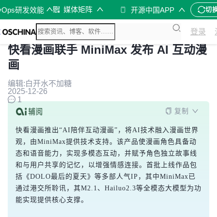
媒体矩阵
vOps研发效能
开源中国APP
切
登录
快看漫画联手 MiniMax 发布 AI 互动漫
画
编辑:白开水不加糖
2025-12-26
1
复制
快看漫画推出“AI陪伴互动漫画”，将AI技术融入漫画世界
观，由MiniMax提供技术支持。该产品使漫画角色具备动
态和语音能力，实现多模态互动，并赋予角色独立故事线
和与用户共享的记忆，以增强情感连接。首批上线作品包
括《DOLO最后的夏天》等多部人气IP，其中MiniMax已
通过港交所聆讯，其M2.1、Hailuo2.3等全模态大模型为功
能实现提供核心支撑。