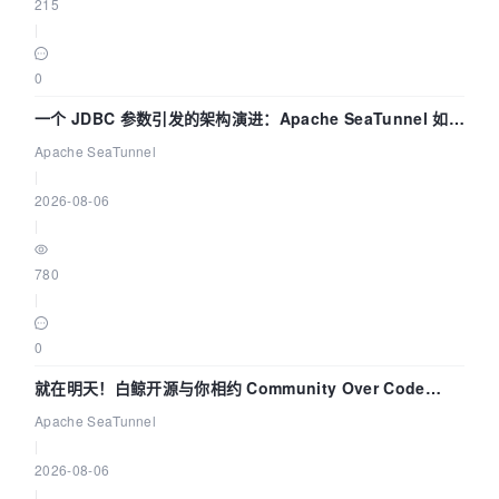
215
|
0
一个 JDBC 参数引发的架构演进：Apache SeaTunnel 如何
解决数据同步中的“定时 Flush”难题
Apache SeaTunnel
|
2026-08-06
|
780
|
0
就在明天！白鲸开源与你相约 Community Over Code
Asia 2026 主题演讲！
Apache SeaTunnel
|
2026-08-06
|