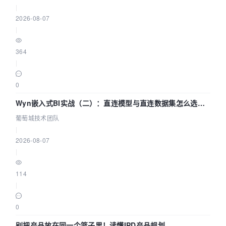
|
2026-08-07
|
364
|
0
Wyn嵌入式BI实战（二）：直连模型与直连数据集怎么选，
参数为什么不生效？| 葡萄城技术团队
葡萄城技术团队
|
2026-08-07
|
114
|
0
别把产品放在同一个篮子里！读懂IPD产品规划