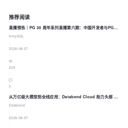
推荐阅读
直播预告｜PG 30 周年系列直播第六期：中国开发者与PG内
核——我们改得动吗？我们贡献了什么？
IvorySQL
|
2026-08-07
|
209
|
0
从万亿级大模型到全线应用：Databend Cloud 助力头部 AI
企业构建全链路 Trace 数据管道
Databend
|
2026-08-07
|